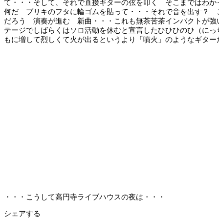
て・・・そして、それで直接ギターの弦を叩く そこまではわか
何だ ブリキのフタに輪ゴムを貼って・・・それで音を出す？ 
だろう 演奏が進む 新曲・・・これも無茶苦茶インパクトが強
テージでしばらくはソロ活動を休むと宣言したひひひのひ（にっ
もに増して烈しくて火が出るというより「噴火」のようなギター
・・・こうして高円寺ライブハウスの夜は・・・
シェアする