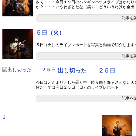
さて・・・今日１９日のペンギンハウスライブはかなり
か？・・・いやわざとだな（笑） どういうわけか全出..
記事を
５日（火）
５日（火）のライブレポートを写真と動画で紹介します 最
記事を
出し切った ２５日
今日はどんよりとした曇り空 時々雨も降るさえない天
候だ では今日２５日（日）のライブレポート ...
記事を