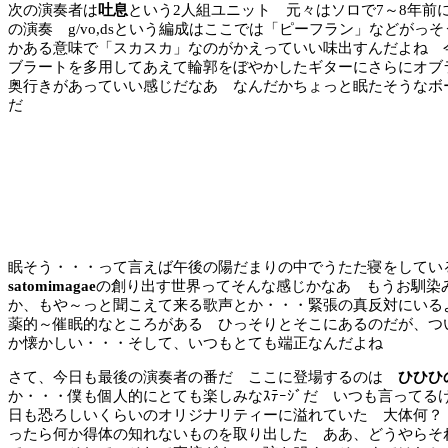
次の演奏者は
吐息
という2人組ユニット 元々はソロで7～8年前
の演奏 g/vo,dsという編成はここでは「ピーフラン」などが
かある意味で「スカスカ」なのがかえっていい味出すんだよね 
ブラートを多用してあえて輪郭をぼやかしたギターにさらにオブ
奥行きがあっていい感じだなあ なんだかちょっと眠たそうなボ
だ
眠そう・・・って言えば午後の陽だまりの中でうたた寝をしてい
satomimagae
の創り出す世界ってそんな感じかなあ もうお馴染
か、もや～っと聞こえて来る歌声とか・・・緊張の真反対にいる
薬的～催眠的なところがある ひっそりとそこにあるのだが、つ
か懐かしい・・・そして、いつもとても端正なんだよね
さて、今日も最後の演奏者の番だ ここに登場するのは
ひひひ
か・・・僕も個人的にとても楽しみなｽﾃｰｼﾞだ いつも言って
日も恐ろしいくらいのオリジナリティーに溢れていた 大体何？
ったら何か得体の知れないものを取り出した ああ、どうやらそ