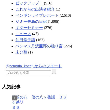
ピックアップ！
(516)
これからの出演者紹介
(1)
ペンギンライブレポート
(2,610)
ジミー矢島の日記
(1,096)
ギターセミナー
(276)
ニュース
(43)
仲田修子話
(162)
ペンマス丹沢亜郎の独り言
(226)
未分類
(1)
@penguin_koenji からのツイート
人気記事
僕の八ヶ岳話 ３６