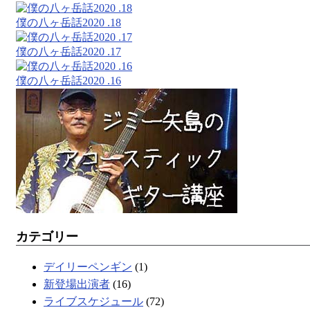
僕の八ヶ岳話2020 .18
僕の八ヶ岳話2020 .17
僕の八ヶ岳話2020 .16
カテゴリー
デイリーペンギン
(1)
新登場出演者
(16)
ライブスケジュール
(72)