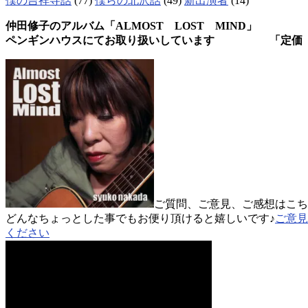
僕の吉祥寺話
(77)
僕らの北沢話
(49)
新出演者
(14)
仲田修子のアルバム「ALMOST LOST MIND」
ペンギンハウスにてお取り扱いしています 「定価 
ご質問、ご意見、ご感想はこち
どんなちょっとした事でもお便り頂けると嬉しいです♪
ご意見
ください