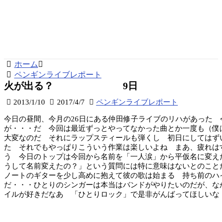
ホーム
ペンギンライブレポート
火が出る？ 9日
2013/1/10
2017/4/7
ペンギンライブレポート
今日の昼間、今月の26日にある仲田修子ライブのリハがあった
が・・・だ 今回は最近ずっとやってなかった曲とか一度も（僕
大変なのだ それにラップスティールも弾くし 初日にしてはず
た それでもやっぱりこういう作業は楽しいよね まあ、疲れは
う 今日のトップは今回から名前を「一人涙」から平仮名に変
うして名前変えたの？」という質問には特に意味はないとのこと
ノートのギターを少し高めに抱えて彼の歌は始まる 持ち前のハ
だ・・・ひとりのシンガーは本当はバンドがやりたいのだが、な
イルが好きだなあ 「ひとりロック」で是非がんばってほしいな