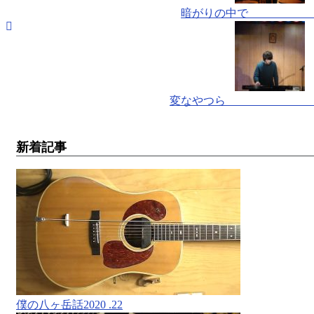
暗がりの中で 
変なやつら 
新着記事
僕の八ヶ岳話2020 .22