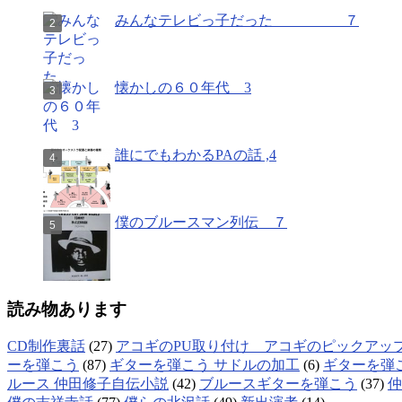
みんなテレビっ子だった ７
懐かしの６０年代 3
誰にでもわかるPAの話 ,4
僕のブルースマン列伝 ７
読み物あります
CD制作裏話
(27)
アコギのPU取り付け アコギのピックアッ
ーを弾こう
(87)
ギターを弾こう サドルの加工
(6)
ギターを弾
ルース 仲田修子自伝小説
(42)
ブルースギターを弾こう
(37)
仲