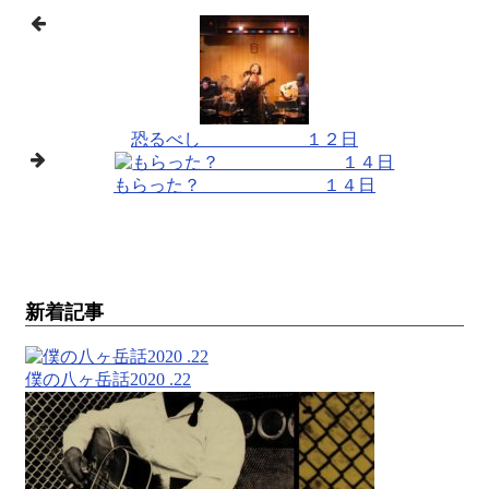
恐るべし １２日
もらった？ １４日
新着記事
僕の八ヶ岳話2020 .22