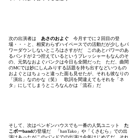
次の出演者は
あさのおよぐ
今月すでに２回目の登
場・・・と、相変わらずハイペースでの活動だが少しもパ
ワーダウンしないところはさすがだ このあとパワーのあ
るバンドが２つ控えているというプレッシャーもなんのそ
の、元気なおよぐパンクは今日も全開だった ただ、曲間
のMCでは妙にしんみりする話題を持ち出すなどいつもの
およぐとはちょっと違った面も見せたが、それも彼なりの
「演出」なのかな（笑） 歌詞を間違えてもそれを「ネ
タ」にしてしまうところなんかは「流石」だ
そして、次はペンギンハウスでも一番の人気ユニット
た
こボーband
の登場だ 「hanTako」や「くさむら」での出
演はあったがこのバンドでの出演は今年はじめてだ それ