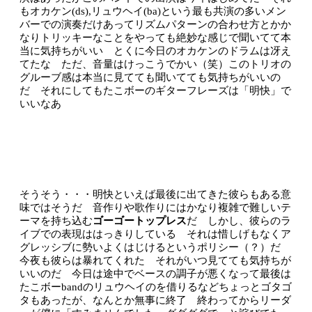
もオカケン(ds),リュウヘイ(ba)という最も共演の多いメン
バーでの演奏だけあってリズムパターンの合わせ方とかか
なりトリッキーなことをやっても絶妙な感じで聞いてて本
当に気持ちがいい とくに今日のオカケンのドラムは冴え
てたな ただ、音量はけっこうでかい（笑）このトリオの
グルーブ感は本当に見てても聞いてても気持ちがいいの
だ それにしてもたこボーのギターフレーズは「明快」で
いいなあ
そうそう・・・明快といえば最後に出てきた彼らもある意
味ではそうだ 音作りや歌作りにはかなり複雑で難しいテ
ーマを持ち込む
ゴーゴートップレス
だ しかし、彼らのラ
イブでの表現ははっきりしている それは惜しげもなくア
グレッシブに勢いよくはじけるというポリシー（？）だ
今夜も彼らは暴れてくれた それがいつ見てても気持ちが
いいのだ 今日は途中でベースの調子が悪くなって最後は
たこボーbandのリュウヘイのを借りるなどちょっとゴタゴ
タもあったが、なんとか無事に終了 終わってからリーダ