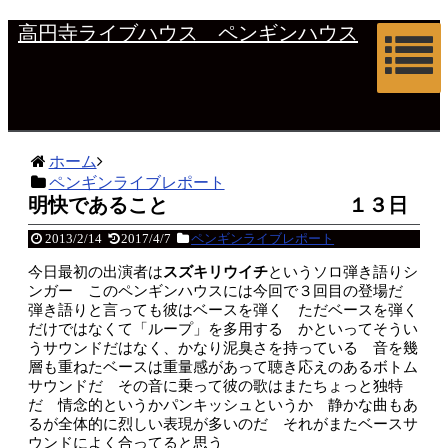
高円寺ライブハウス ペンギンハウス
ホーム
ペンギンライブレポート
明快であること １３日
2013/2/14
2017/4/7
ペンギンライブレポート
今日最初の出演者は
スズキリウイチ
というソロ弾き語りシ
ンガー このペンギンハウスには今回で３回目の登場だ
弾き語りと言っても彼はベースを弾く ただベースを弾く
だけではなくて「ループ」を多用する かといってそうい
うサウンドだはなく、かなり泥臭さを持っている 音を幾
層も重ねたベースは重量感があって聴き応えのあるボトム
サウンドだ その音に乗って彼の歌はまたちょっと独特
だ 情念的というかパンキッシュというか 静かな曲もあ
るが全体的に烈しい表現が多いのだ それがまたベースサ
ウンドによく合ってると思う