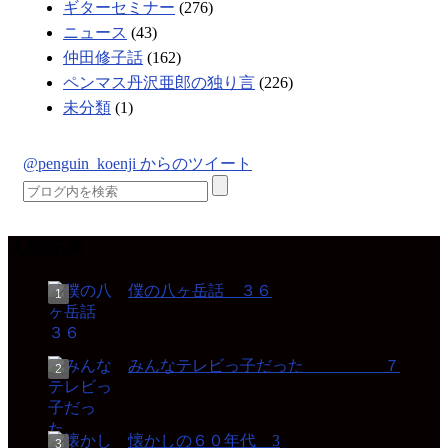
ギターセミナー
(276)
ニュース
(43)
仲田修子話
(162)
ペンマス丹沢亜郎の独り言
(226)
未分類
(1)
@penguin_koenji からのツイート
人気記事
僕の八ヶ岳話 ３６
みんなテレビっ子だった ７
懐かしの６０年代 3