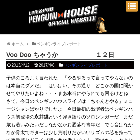
ホーム
ペンギンライブレポート
Voo Doo ちゃうか １２日
2013/4/12
2017/4/8
ペンギンライブレポート
子供のころよく言われた 「やるやるって言ってやらないの
は本当にダメだ」 はいはい、その通り どこかの国に聞か
せてやりたいよね・・・まあ本当にやられても困るけどね
さて、今日のペンギンハウスライブは「ちゃんとやる」ミュ
ージシャンばかりでしたよ 今日最初の出演者はペンギンハ
ウス初登場の
永井獏
という弾き語りのソロシンガーだ まだ
歳も若いみたいだしなかなかお洒落な青年だ でも音はなか
なか骨太でギターは少し荒削りだがいいリズムの芯を持って