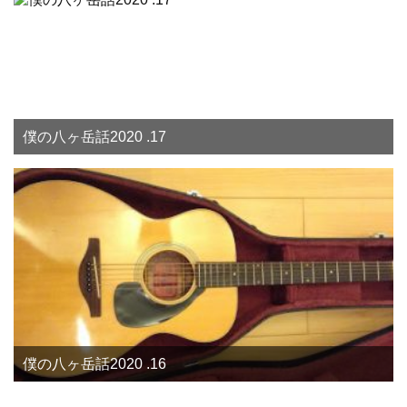
僕の八ヶ岳話2020 .17
僕の八ヶ岳話2020 .16