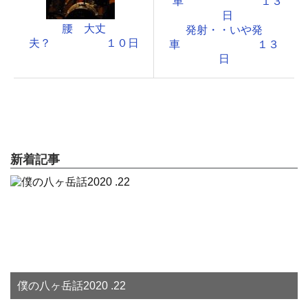
腰 大丈
発射・・いや発
夫？ １０日
車 １３
日
新着記事
僕の八ヶ岳話2020 .22