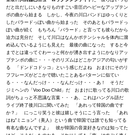
だと出だしにいきなりものすごい音圧のヘビーなアップテン
ポの曲から始まる しかし、今夜の川口バンドはゆっくりと
したバラードっぽい曲から始まった そのあともバラードっ
ぽい曲が続く もちろん「バラード」と言っても彼らだから
迫力は充分だ そして川口はなんかポテンシャルを体内に溜
め込んでいるようにも見えた 最後の曲になった すると今
までとは違ってぐわーっと何かが湧き出すようにかなりアッ
プテンポの曲に・・・そのリズムはどこかアジアの匂いがす
る 「ドンドコドッコ」という感じだよね おまけにそのリ
フフレーズがどこかで聴いたことあるパターンに似てい
る・・・なんだっけ・・・なんだっけ・・・あ！ そうだ
ジミヘンの「Voo Doo Child」だ おまけに歌ってる川口の歌
詞がちょっと不思議な言葉・・・あ、これはハングル語だ
ライブ終了後川口に聞いてみた 「あれって韓国の曲です
か？」 にっこり笑うと彼は嬉しそうにこう言った 「あれ
はね”ミニョン”（美人）という曲で韓国では誰でも知ってる
有名な曲なんですよ」 彼が韓国の音楽好きなのは知ってた