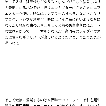
そして３番目は矢張りギタリストなんだがこちらは久しぶり
の登場になる
ハンジ
だ 彼はエレキギターにさまざまなエフ
ェクターを使い、時にはサンプラーの音も使いながらかなり
プログレッシブな演奏だ 時にはノイズ系に近いような音に
なったり静かな曲のときはちょっと前の矢島康孝に似たよう
な世界もあって・・・マルチな人だ 高円寺のライブハウス
には色々なギタリストが出ているようだけど、まだまだ奥が
深いねえ
そして最後に登場するのは今夜唯一のユニット それも超重
量級の
川口雅巳ニューロックシンジケイト
だ 彼らはいつも