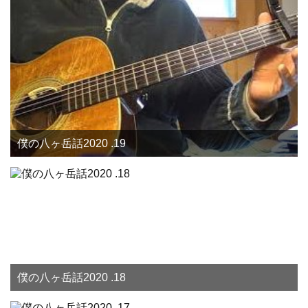
僕の八ヶ岳話2020 .19
僕の八ヶ岳話2020 .18