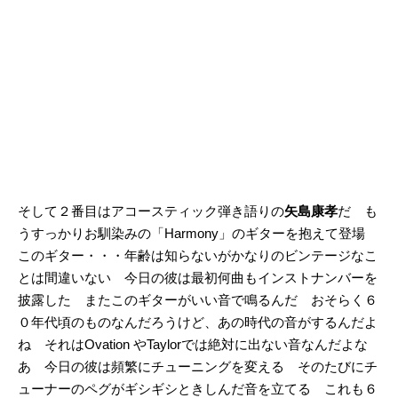
そして２番目はアコースティック弾き語りの
矢島康孝
だ も
うすっかりお馴染みの「Harmony」のギターを抱えて登場
このギター・・・年齢は知らないがかなりのビンテージなこ
とは間違いない 今日の彼は最初何曲もインストナンバーを
披露した またこのギターがいい音で鳴るんだ おそらく６
０年代頃のものなんだろうけど、あの時代の音がするんだよ
ね それはOvation やTaylorでは絶対に出ない音なんだよな
あ 今日の彼は頻繁にチューニングを変える そのたびにチ
ューナーのペグがギシギシときしんだ音を立てる これも６