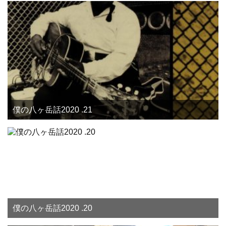
僕の八ヶ岳話2020 .21
僕の八ヶ岳話2020 .20