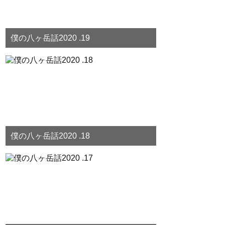
僕の八ヶ岳話2020 .19
僕の八ヶ岳話2020 .18