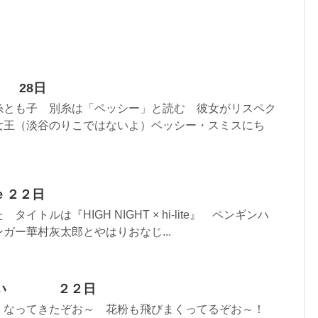
 28日
糸とも子 別糸は「ベッシー」と読む 彼女がリスペク
女王（淡谷のりこではないよ）ベッシー・スミスにち
ite ２２日
イトルは『HIGH NIGHT × hi-lite』 ペンギンハ
ガー華村灰太郎とやはりおなじ...
ないい ２２日
くなってきたぞお～ 花粉も飛びまくってるぞお～！