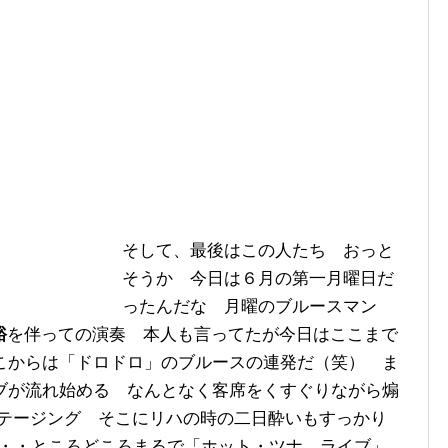
そして、最後はこの人たち おっと
そうか 今日は６月の第一月曜日だ
ったんだな 月曜のブルースマン
裕
を伴っての演奏 本人も言ってたが今日はここまで
こからは「ドロドロ」のブルースの連発だ（笑） ま
ブが流れ始める なんとなく客席をくすぐりながら煽
のステージング そこにリハの時の二日酔いもすっかり
・・・ところどころまるで「ホット・ツナ ライブ」