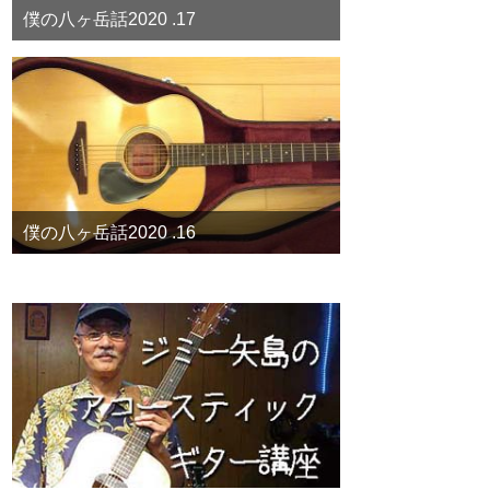
僕の八ヶ岳話2020 .17
僕の八ヶ岳話2020 .16