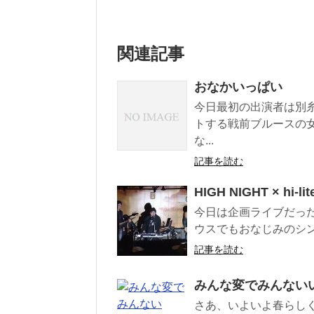
関連記事
おなかいっぱい
今日最初の出演者は別
トする戦前ブルースの
な...
記事を読む
HIGH NIGHT × hi-l
今日は企画ライブだった タ
ウスでもおなじみのシン
記事を読む
みんな変でみん
さあ、いよいよ春らし