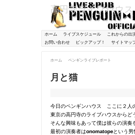
高円寺ライブハウス
ホーム
ライブスケジュール
これからの出
お問い合わせ
ピックアップ！
サイトマッ
ホーム
ペンギンライブレポート
月と猫 
今日のペンギンハウス ここに２人
東京の高円寺のライブハウスからど
そんな興味もあって僕は彼らの演奏
最初の演奏者は
onomatope
という男