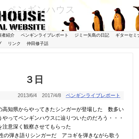
 ペンギンハウス
演者紹介
ペンギンライブレポート
ジミー矢島の日記
ギターセミ
プ
リンク
仲田修子話
３日
2013/6/4
2017/4/8
ペンギンライブレポート
の高知県からやってきたシンガーが登場した 数多い
うやってペンギンハウスに辿りついたのだろう・・・
を注意深く観察させてもらった
性の弾き語りシンガーだ アコギを弾きながら歌う