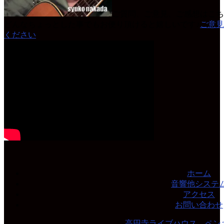
ご質問、ご意見、ご感想はこち
どんなちょっとした事でもお便り頂けると嬉しいです♪
ご意見
ください
ホーム
音響他システ
アクセス
お問い合わせ
©
高円寺ライブハウス ペン