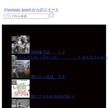
@penguin_koenji からのツイート
人気記事
仲田修子話 １２
みんなテレ
僕の八ヶ岳話 ３６
誰にでもわかるPAの話 ,4