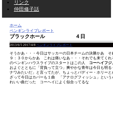
リンク
仲田修子話
ホーム
ペンギンライブレポート
ブラックホール ４日
2013/6/5
2017/4/8
ペンギンライブレポート
そうかあ・・・今日はサッカーの日本チームの決勝かあ そ
９：３０からかあ これは痛いなあ・・・それでも来てくれ
のペンギンハウスライブのスタートはこの人
コーヘイフジ
およぐとともに「背負って立つ」爽やかな青年は今日も明る
ナワみたいだ」と言ってたが、ちょっとバディー・ホリーと
ざって今日はカバーも１曲 「アナログフィッシュ」という
れいい曲だった コーヘイによく似合ってるな