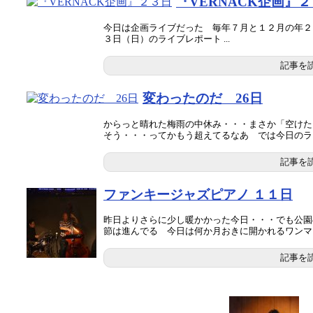
『VERNACK企画』
今日は企画ライブだった 毎年７月と１２月の年２回
３日（日）のライブレポート ...
記事を
変わったのだ 26日
からっと晴れた梅雨の中休み・・・まさか「空けた
そう・・・ってかもう超えてるなあ では今日のライブ
記事を
ファンキージャズピアノ １１日
昨日よりさらに少し暖かかった今日・・・でも公園
節は進んでる 今日は何か月おきに開かれるワンマンラ
記事を