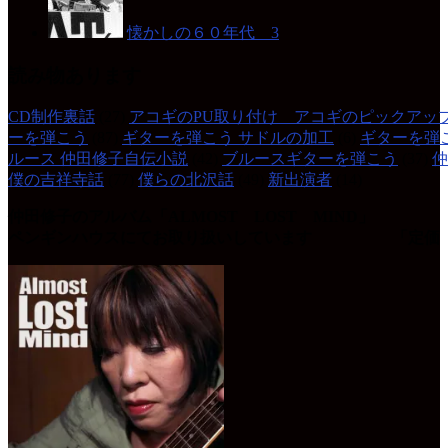
懐かしの６０年代 3
読み物あります
CD制作裏話
(27)
アコギのPU取り付け アコギのピックアッ
ーを弾こう
(87)
ギターを弾こう サドルの加工
(6)
ギターを弾
ルース 仲田修子自伝小説
(42)
ブルースギターを弾こう
(37)
仲
僕の吉祥寺話
(77)
僕らの北沢話
(49)
新出演者
(14)
仲田修子のアルバム「ALMOST LOST MIND」
ペンギンハウスにてお取り扱いしています 「定価 