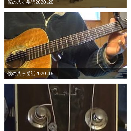
僕の八ヶ岳話2020 .20
僕の八ヶ岳話2020 .19