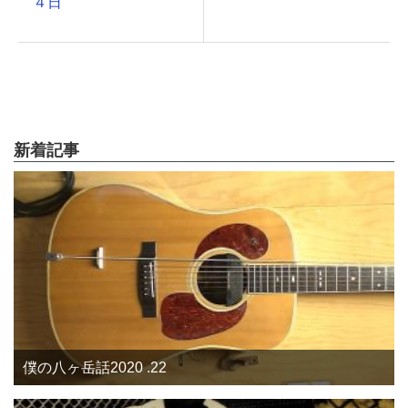
４日
新着記事
僕の八ヶ岳話2020 .22