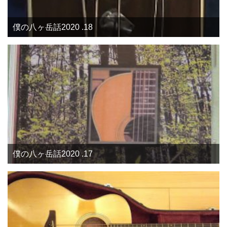
僕の八ヶ岳話2020 .18
僕の八ヶ岳話2020 .17