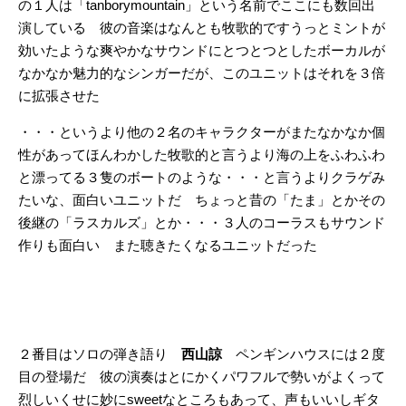
の１人は「tanborymountain」という名前でここにも数回出
演している 彼の音楽はなんとも牧歌的ですうっとミントが
効いたような爽やかなサウンドにとつとつとしたボーカルが
なかなか魅力的なシンガーだが、このユニットはそれを３倍
に拡張させた
・・・というより他の２名のキャラクターがまたなかなか個
性があってほんわかした牧歌的と言うより海の上をふわふわ
と漂ってる３隻のボートのような・・・と言うよりクラゲみ
たいな、面白いユニットだ ちょっと昔の「たま」とかその
後継の「ラスカルズ」とか・・・３人のコーラスもサウンド
作りも面白い また聴きたくなるユニットだった
２番目はソロの弾き語り
西山諒
ペンギンハウスには２度
目の登場だ 彼の演奏はとにかくパワフルで勢いがよくって
烈しいくせに妙にsweetなところもあって、声もいいしギタ