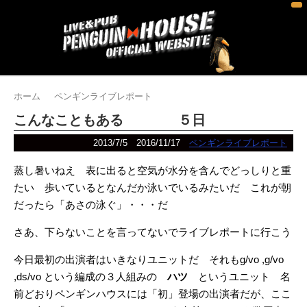
ホーム
ペンギンライブレポート
こんなこともある ５日
2013/7/5
2016/11/17
ペンギンライブレポート
蒸し暑いねえ 表に出ると空気が水分を含んでどっしりと重
たい 歩いているとなんだか泳いでいるみたいだ これが朝
だったら「あさの泳ぐ」・・・だ
さあ、下らないことを言ってないでライブレポートに行こう
今日最初の出演者はいきなりユニットだ それもg/vo ,g/vo
,ds/vo という編成の３人組みの
ハツ
というユニット 名
前どおりペンギンハウスには「初」登場の出演者だが、ここ