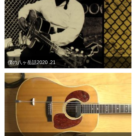
僕の八ヶ岳話2020 .21