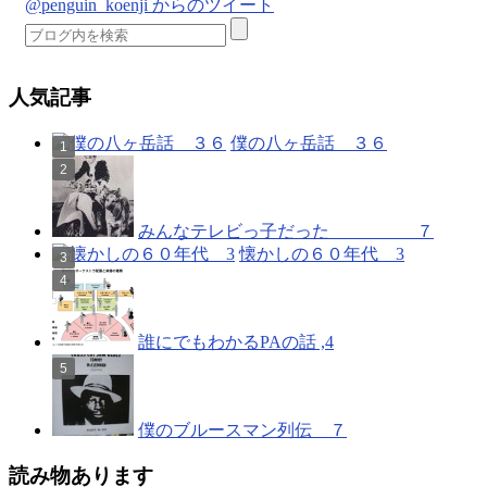
@penguin_koenji からのツイート
人気記事
僕の八ヶ岳話 ３６
みんなテレビっ子だった ７
懐かしの６０年代 3
誰にでもわかるPAの話 ,4
僕のブルースマン列伝 ７
読み物あります