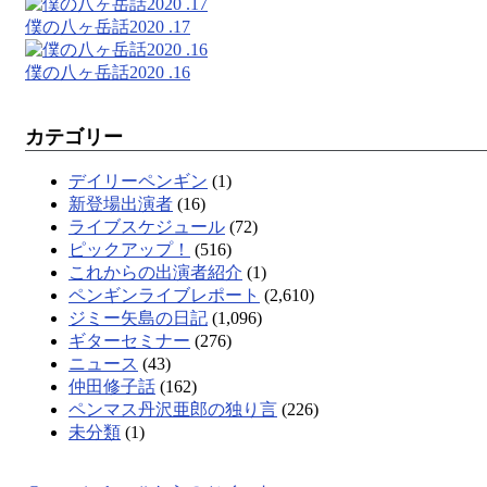
僕の八ヶ岳話2020 .17
僕の八ヶ岳話2020 .16
カテゴリー
デイリーペンギン
(1)
新登場出演者
(16)
ライブスケジュール
(72)
ピックアップ！
(516)
これからの出演者紹介
(1)
ペンギンライブレポート
(2,610)
ジミー矢島の日記
(1,096)
ギターセミナー
(276)
ニュース
(43)
仲田修子話
(162)
ペンマス丹沢亜郎の独り言
(226)
未分類
(1)