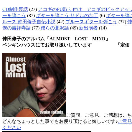
CD制作裏話
(27)
アコギのPU取り付け アコギのピックアッ
ーを弾こう
(87)
ギターを弾こう サドルの加工
(6)
ギターを弾
ルース 仲田修子自伝小説
(42)
ブルースギターを弾こう
(37)
仲
僕の吉祥寺話
(77)
僕らの北沢話
(49)
新出演者
(14)
仲田修子のアルバム「ALMOST LOST MIND」
ペンギンハウスにてお取り扱いしています 「定価 
ご質問、ご意見、ご感想はこち
どんなちょっとした事でもお便り頂けると嬉しいです♪
ご意見
ください