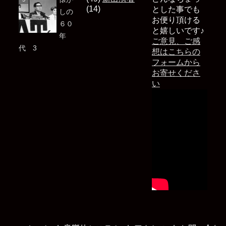
(14)
とした事でも
しの
お便り頂ける
６０
と嬉しいです♪
年
ご意見、ご感
代 3
想はこちらの
フォームから
お寄せくださ
い