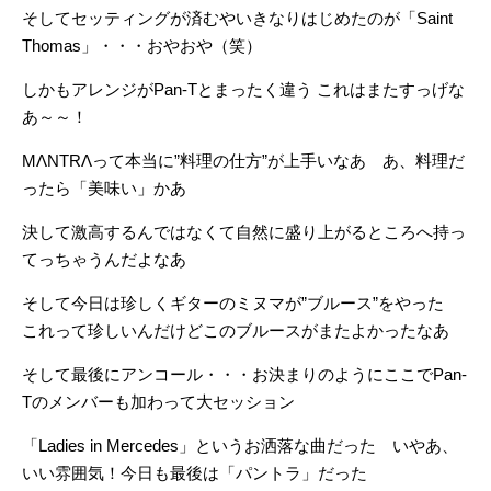
そしてセッティングが済むやいきなりはじめたのが「Saint
Thomas」・・・おやおや（笑）
しかもアレンジがPan-Tとまったく違う これはまたすっげな
あ～～！
MΛNTRΛって本当に”料理の仕方”が上手いなあ あ、料理だ
ったら「美味い」かあ
決して激高するんではなくて自然に盛り上がるところへ持っ
てっちゃうんだよなあ
そして今日は珍しくギターのミヌマが”ブルース”をやった
これって珍しいんだけどこのブルースがまたよかったなあ
そして最後にアンコール・・・お決まりのようにここでPan-
Tのメンバーも加わって大セッション
「Ladies in Mercedes」というお洒落な曲だった いやあ、
いい雰囲気！今日も最後は「パントラ」だった