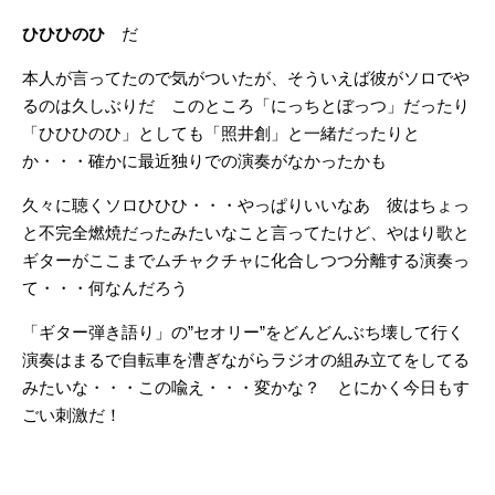
ひひひのひ
だ
本人が言ってたので気がついたが、そういえば彼がソロでや
るのは久しぶりだ このところ「にっちとぼっつ」だったり
「ひひひのひ」としても「照井創」と一緒だったりと
か・・・確かに最近独りでの演奏がなかったかも
久々に聴くソロひひひ・・・やっぱりいいなあ 彼はちょっ
と不完全燃焼だったみたいなこと言ってたけど、やはり歌と
ギターがここまでムチャクチャに化合しつつ分離する演奏っ
て・・・何なんだろう
「ギター弾き語り」の”セオリー”をどんどんぶち壊して行く
演奏はまるで自転車を漕ぎながらラジオの組み立てをしてる
みたいな・・・この喩え・・・変かな？ とにかく今日もす
ごい刺激だ！