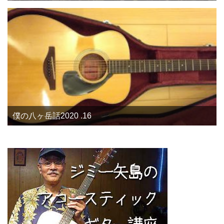
僕の八ヶ岳話2020 .16