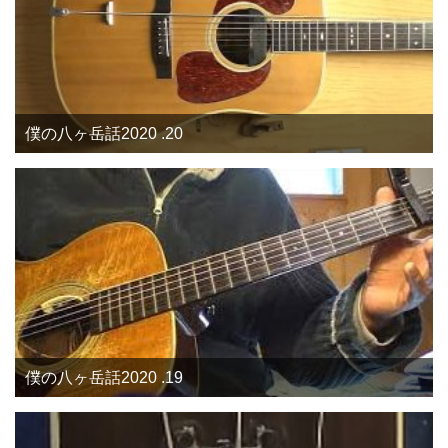
僕の八ヶ岳話2020 .20
僕の八ヶ岳話2020 .19