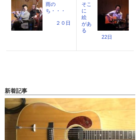
雨の
そこ
ち・・・
に
絵
２０日
があ
る
22日
新着記事