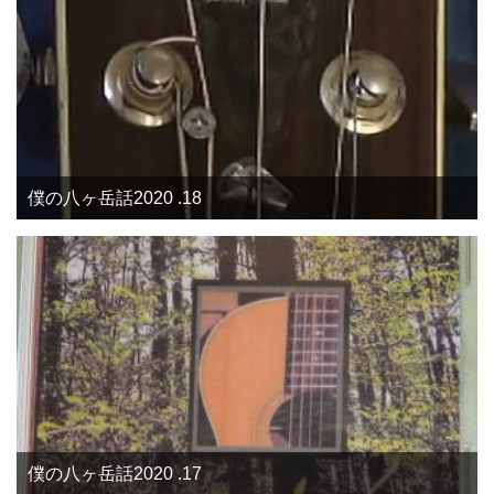
僕の八ヶ岳話2020 .18
僕の八ヶ岳話2020 .17