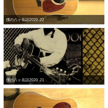
僕の八ヶ岳話2020 .22
僕の八ヶ岳話2020 .21