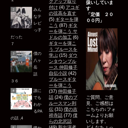
クアップ取り
扱いしていま
付け
(4)
アコギ
す
みん
の弦高を直す
「定価 ２０
なテ
(5)
ギターを弾
００円」
レビ
こう
(87)
ギタ
っ子
ーを弾こう サ
だった
ドルの加工
(6)
ギターを弾こ
７
う ブルースを
僕の
学ぶ
(15)
ダウ
八ヶ
ンタウンブル
岳
ース 仲田修子
自伝小説
(42)
話
ブルースギタ
３６
ーを弾こう
誰に
(37)
仲田修子
話
(24)
僕のブ
ご質問、ご意
でも
ルースマン列
見、ご感想は
わか
伝
(31)
僕の吉
こちらの↓フォ
るPA
祥寺話
(77)
僕
ームよりお願
の話 ,4
らの北沢話
いします。
(49)
新出演者
どんなちょっ
懐か