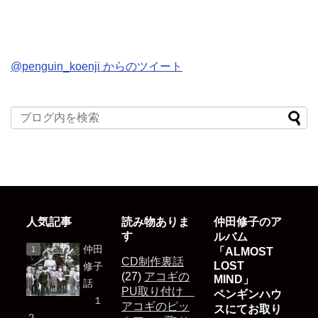
@penguin_koenji からのツイート
人気記事
読み物ありま
仲田修子のア
す
ルバム
仲田
「ALMOST
CD制作裏話
LOST
修子
(27)
アコギの
MIND」
話
PU取り付け
ペンギンハウ
１
アコギのピッ
スにてお取り
２