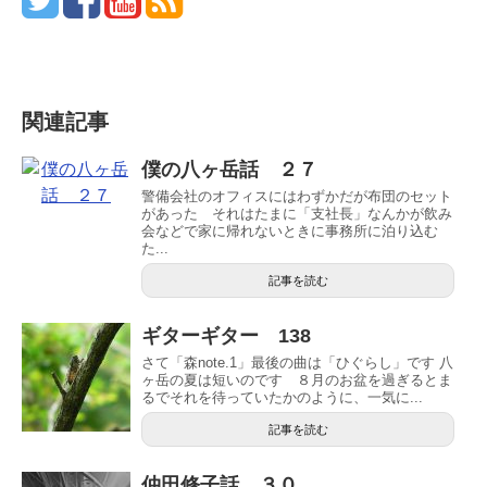
関連記事
僕の八ヶ岳話 ２７
警備会社のオフィスにはわずかだが布団のセット
があった それはたまに「支社長」なんかが飲み
会などで家に帰れないときに事務所に泊り込む
た...
記事を読む
ギターギター 138
さて「森note.1」最後の曲は「ひぐらし」です 八
ヶ岳の夏は短いのです ８月のお盆を過ぎるとま
るでそれを待っていたかのように、一気に...
記事を読む
仲田修子話 ３０