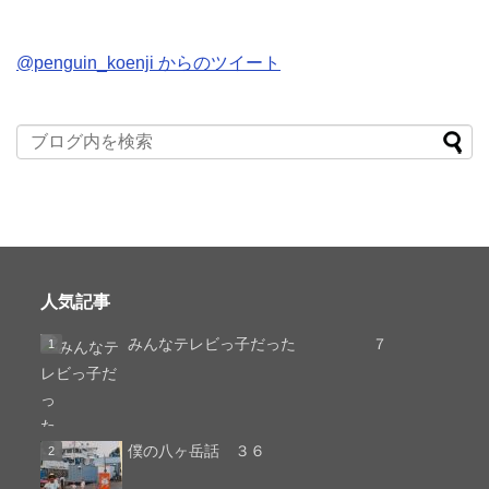
@penguin_koenji からのツイート
人気記事
みんなテレビっ子だった ７
僕の八ヶ岳話 ３６