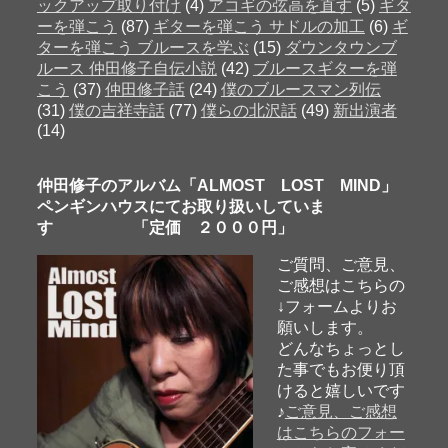
ックアップ取り付け
(4)
アコギの弦高を直す
(5)
ギタ
ーを弾こう
(87)
ギターを弾こう サドルの加工
(6)
ギ
ターを弾こう ブルースを学ぶ
(15)
ダウンタウンブ
ルース 仲田修子自伝小説
(42)
ブルースギターを弾
こう
(37)
仲田修子話
(24)
僕のブルースマン列伝
(31)
僕の吉祥寺話
(77)
僕らの北沢話
(49)
新出演者
(14)
仲田修子のアルバム「ALMOST LOST MIND」
ペンギンハウスにてお取り扱いしていま
す 「定価 ２０００円」
ご質問、ご意見、
ご感想はこちらの
↓フォームよりお
願いします。
どんなちょっとし
た事でもお便り頂
けると嬉しいです
♪
ご意見、ご感想
はこちらのフォー