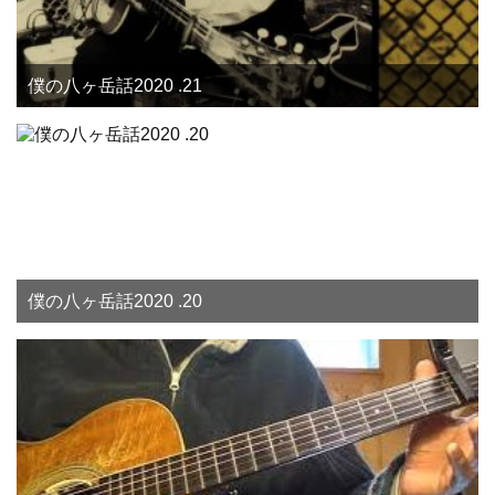
僕の八ヶ岳話2020 .21
僕の八ヶ岳話2020 .20