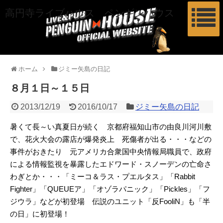
高円寺ライブハウス ペンギンハウス
ホーム
ジミー矢島の日記
８月１日～１５日
2013/12/19
2016/10/17
ジミー矢島の日記
暑くて長～い真夏日が続く 京都府福知山市の由良川河川敷
で、花火大会の露店が爆発炎上 死傷者が出る・・・などの
事件がおきたり 元アメリカ合衆国中央情報局職員で、政府
による情報監視を暴露したエドワード・スノーデンの亡命さ
わぎとか・・・「ミーコ＆ラス・プエルタス」「Rabbit
Fighter」「QUEUEア」「オゾラパニック」「Pickles」「フ
ジウラ」などが初登場 伝説のユニット「反FooliN」も「半
の日」に初登場！