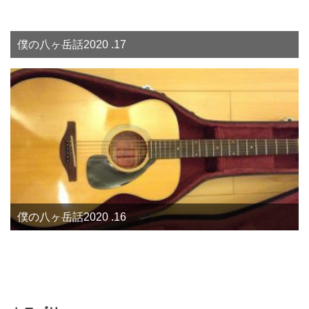
僕の八ヶ岳話2020 .17
僕の八ヶ岳話2020 .16