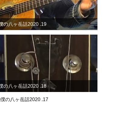
僕の八ヶ岳話2020 .19
僕の八ヶ岳話2020 .18