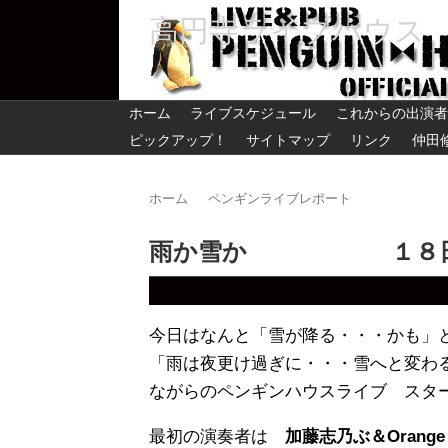
高円寺ライブハウス
ホーム
ライブスケジュール
これからの出演者
ピックアップ！
サイトマップ
リンク
仲田
ホーム
ペンギンライブレポート
雨か雪か １８
今日はなんと「雪が降る・・・かも」
「雨は夜更け過ぎに・・・雪へと変わ
ながらのペンギンハウスライブ スタ
最初の演奏者は
加藤志乃ぶ＆Orange C