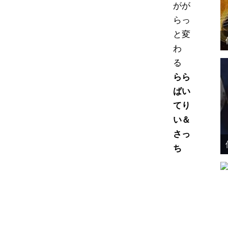
がが
らっ
と変
わ
る
らら
ばい
てり
い＆
さっ
ち