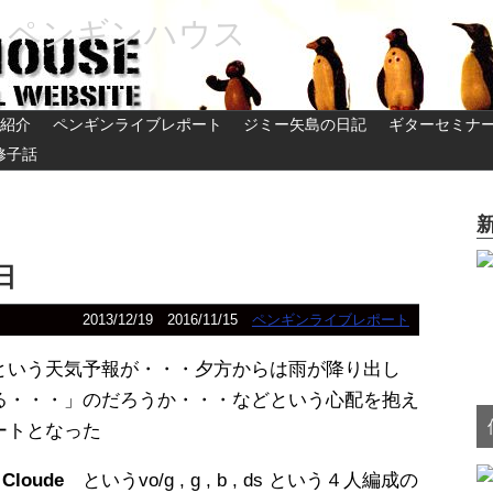
 ペンギンハウス
紹介
ペンギンライブレポート
ジミー矢島の日記
ギターセミナ
修子話
日
2013/12/19
2016/11/15
ペンギンライブレポート
という天気予報が・・・夕方からは雨が降り出し
る・・・」のだろうか・・・などという心配を抱え
ートとなった
loude
というvo/g , g , b , ds という４人編成の