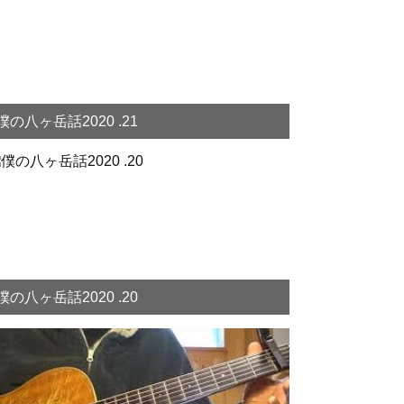
僕の八ヶ岳話2020 .21
僕の八ヶ岳話2020 .20