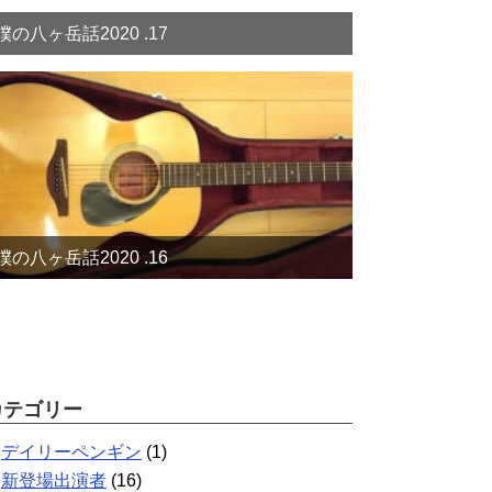
僕の八ヶ岳話2020 .17
僕の八ヶ岳話2020 .16
カテゴリー
デイリーペンギン
(1)
新登場出演者
(16)