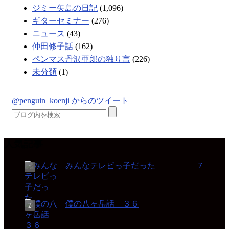
ジミー矢島の日記
(1,096)
ギターセミナー
(276)
ニュース
(43)
仲田修子話
(162)
ペンマス丹沢亜郎の独り言
(226)
未分類
(1)
@penguin_koenji からのツイート
人気記事
みんなテレビっ子だった ７
僕の八ヶ岳話 ３６