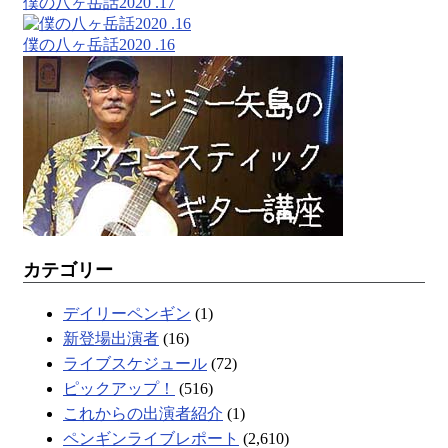
僕の八ヶ岳話2020 .17
僕の八ヶ岳話2020 .16
カテゴリー
デイリーペンギン
(1)
新登場出演者
(16)
ライブスケジュール
(72)
ピックアップ！
(516)
これからの出演者紹介
(1)
ペンギンライブレポート
(2,610)