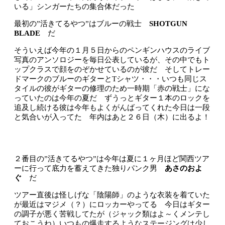
いる」シンガーたちの集合体だった
最初の”活きてるやつ”はブルーの戦士
SHOTGUN
BLADE
だ
そういえば今年の１月５日からのペンギンハウスのライブ
写真のアンソロジーを毎日公表しているが、その中でもト
ップクラスで顔をのぞかせているのが彼だ そしてトレー
ドマークのブルーのギターとTシャツ・・・いつも同じス
タイルの彼がギターの修理のため一時期「赤の戦士」にな
っていたのは今年の夏だ ずうっとギター１本のロックを
追及し続ける彼は今年もよくがんばってくれた今日は一段
と気合いが入ってた 年内はあと２６日（木）に出るよ！
２番目の”活きてるやつ”は今年は夏に１ヶ月ほど関西ツア
ーに行って底力を蓄えてきた独りパンク男
あさのおよ
ぐ
だ
ツアー直後は怪しげな「陰陽師」のような衣装を着ていた
が最近はマジメ（？）にロッカーやってる 今日はギター
の調子が悪く苦戦してたが（ジャック類はよ～くメンテし
ておこうね）いつもの爆走するようなステージングは少し