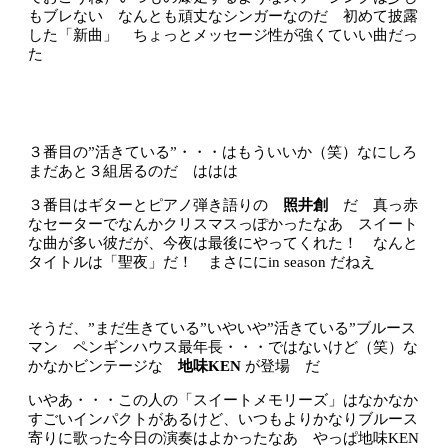
もブレない なんとも頑丈なシンガーなのだ 初めて披露
した「新曲」 ちょっとメッセージ性が強くていい曲だっ
た
３番目の”活きている”・・・はもういいか（笑）なにしろ
まだあと３組居るのだ ははは
３番目はギターとピアノ弾き語りの
照井創
だ 真っ赤
なセーターでなんかクリスマスっぽかったなあ スイート
な曲が多い彼だが、今夜は最後にやってくれた！ なんと
タイトルは「聖夜」だ！ まさににin season だねえ
そうだ、”まだ生きている”いやいや”活きている”ブルース
マン ペンギンハウス最年長・・・ではないけど（笑）な
かなかビンテージな
地味KEN
が登場 だ
いやあ・・・この人の「スイートメモリーズ」はなかなか
すごいインパクトがあるけど、いつもよりかなりブルース
寄りに歌った今日の演奏はよかったなあ やっぱ地味KEN