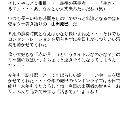
そしてやっと５番目・・・最後の演奏者・・・「生きて
る？」・・・あ、なんとか大丈夫みたいだね（笑）
いつも長～い待ち時間をしのいでやっと出演となるのは８
弦ギター弾き語りの
山田庵巳
だ
５組の演奏時間となえばかなり長いよねえ・・・それでも
コンセントレーションを切らさずに今日もがっつりいい演
奏を聴かせてくれた
僕が大好きな「赤い月」（というタイトルなのかな？）の
ミケ猫の歌はいつもちょっと泣きそうになってしまうん
だ・・・
今年も「語り部」としてすばらしい話・・・いや、曲を聴
かせてくれた・・・今年の庵巳のペンギンライブは今日で
終り 来年もまたよろしくね 今日の出演者の皆さん お
互いみんな元気で来年も「活きて」いようね！