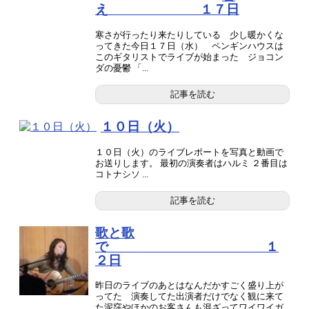
え １７日
寒さが行ったり来たりしている 少し暖かくな
ってきた今日１７日（水） ペンギンハウスは
このギタリストでライブが始まった ジョコン
ダの憂鬱 「...
記事を読む
１０日（火）
１０日（火）のライブレポートを写真と動画で
お送りします。 最初の演奏者はハルミ ２番目は
コトナシソ ...
記事を読む
歌と歌
で １
２日
昨日のライブのあとはなんだかすごく盛り上が
ってた 演奏してた出演者だけでなく観に来て
た泥窪やほかのお客さんも混ざってワイワイガ