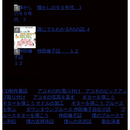
懐かしの６０年代 3
誰にでもわかるPAの話 ,4
仲田修子話 １２
読み物あります
CD制作裏話
(27)
アコギのPU取り付け アコギのピックアッ
プ取り付け
(4)
アコギの弦高を直す
(5)
ギターを弾こう
(87)
ギターを弾こう サドルの加工
(6)
ギターを弾こう ブルース
を学ぶ
(15)
ダウンタウンブルース 仲田修子自伝小説
(42)
ブ
ルースギターを弾こう
(37)
仲田修子話
(24)
僕のブルースマ
ン列伝
(31)
僕の吉祥寺話
(77)
僕らの北沢話
(49)
新出演者
(14)