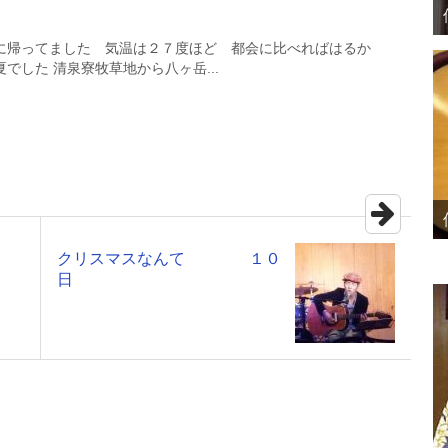
に帰ってました 気温は２７度ほど 都会に比べればはるか
でした 清泉寮牧草地から八ヶ岳...
クリスマスなんて １０
日