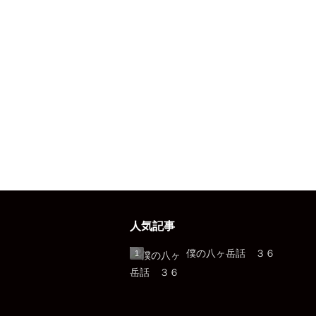
人気記事
僕の八ヶ岳話 ３６