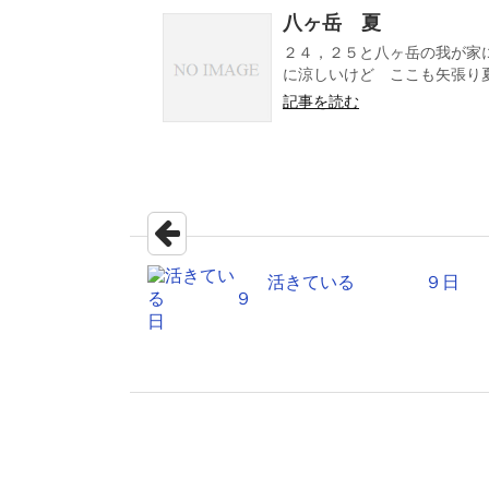
八ヶ岳 夏
２４，２５と八ヶ岳の我が家
に涼しいけど ここも矢張り夏
記事を読む
活きている ９日