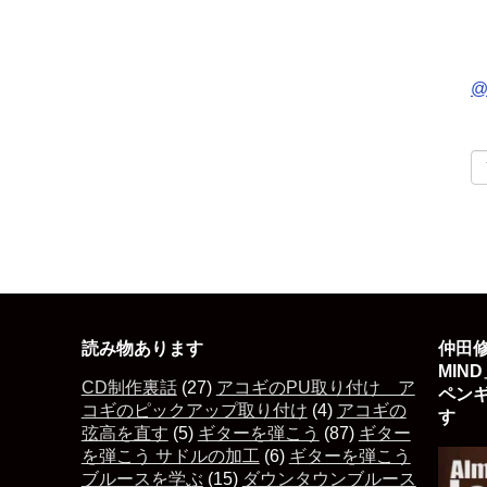
@
読み物あります
仲田修
MIN
CD制作裏話
(27)
アコギのPU取り付け ア
ペン
コギのピックアップ取り付け
(4)
アコギの
す 
弦高を直す
(5)
ギターを弾こう
(87)
ギター
を弾こう サドルの加工
(6)
ギターを弾こう
ブルースを学ぶ
(15)
ダウンタウンブルース