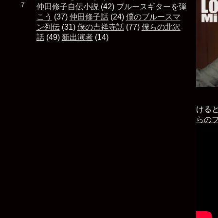
た ７
仲田修子自伝小説
(42)
ブルースギターを弾
こう
(37)
仲田修子話
(24)
僕のブルースマ
ン列伝
(31)
僕の吉祥寺話
(77)
僕らの北沢
話
(49)
新出演者
(14)
ける
らの