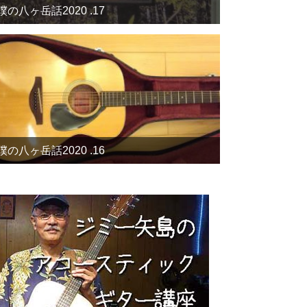
僕の八ヶ岳話2020 .17
僕の八ヶ岳話2020 .16