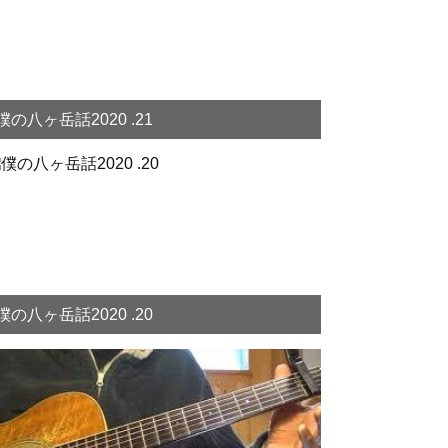
僕の八ヶ岳話2020 .21
僕の八ヶ岳話2020 .20