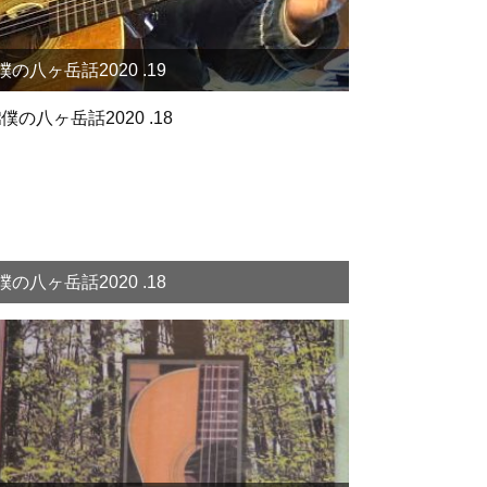
僕の八ヶ岳話2020 .19
僕の八ヶ岳話2020 .18