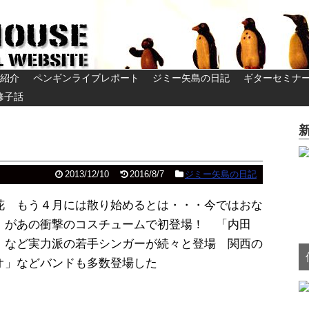
紹介
ペンギンライブレポート
ジミー矢島の日記
ギターセミナ
修子話
2013/12/10
2016/8/7
ジミー矢島の日記
花 もう４月には散り始めるとは・・・今ではおな
」があの衝撃のコスチュームで初登場！ 「内田
」など実力派の若手シンガーが続々と登場 関西の
オ」などバンドも多数登場した