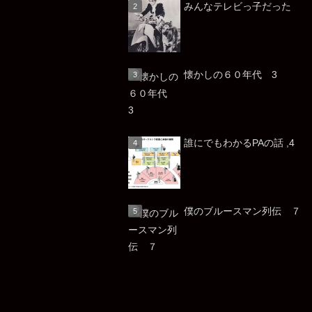
みんなテレビっ子だっ
懐かしの６０年代 3
誰にでもわかるPAの話 ,4
僕のブルースマン列伝 ７