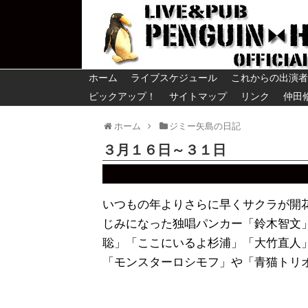
ホーム
ライブスケジュール
これからの出演者
ピックアップ！
サイトマップ
リンク
仲田
ホーム
ジミー矢島の日記
３月１６日～３１日
いつもの年よりさらに早くサクラが開
じみになった独唱パンカー「鈴木智文
聡」「ここにいるよ杉浦」「大竹直人
「モンスターロシモフ」や「青猫トリ