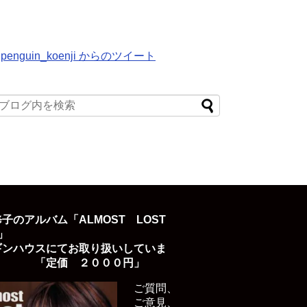
penguin_koenji からのツイート
子のアルバム「ALMOST LOST
D」
ギンハウスにてお取り扱いしていま
「定価 ２０００円」
ご質問、
ご意見、