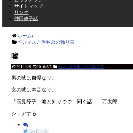
サイトマップ
リンク
仲田修子話
ホーム
ペンマス丹沢亜郎の独り言
嘘
2014/4/9
2016/8/7
ペンマス丹沢亜郎の独り言
男の嘘は自慢なり。
女の嘘は本音なり。
「雪見障子 嘘と知りつつ 聞く話 万太郎」
シェアする
ツイート