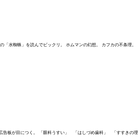
「水蜘蛛」を読んでビックリ。 ホムマンの幻想。 カフカの不条理。 しか
告板が目につく。 「眼科うすい」 「はしづめ歯科」 「すすきの理容」