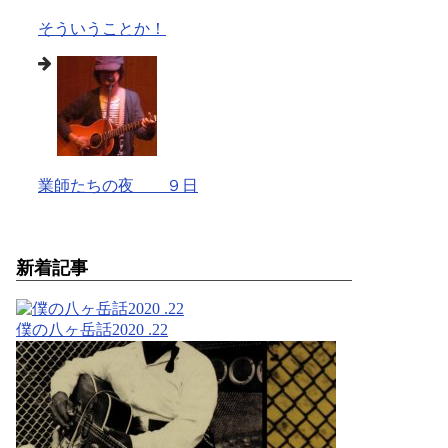
そういうことか！
業師たちの夜 ９日
新着記事
僕の八ヶ岳話2020 .22