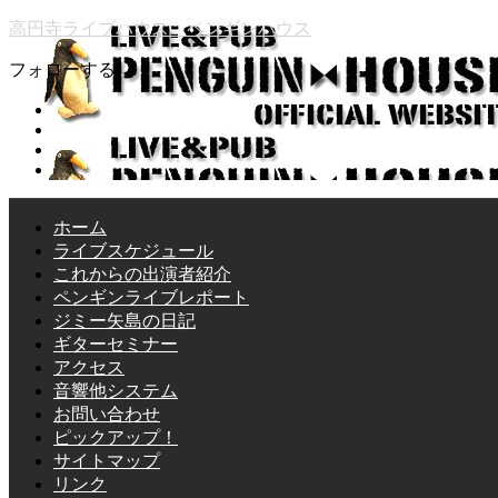
高円寺ライブハウス ペンギンハウス
フォローする
ホーム
ライブスケジュール
これからの出演者紹介
ペンギンライブレポート
ジミー矢島の日記
ギターセミナー
アクセス
音響他システム
お問い合わせ
ピックアップ！
サイトマップ
リンク