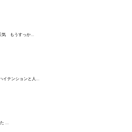
 もうすっか...
テンションと人...
...