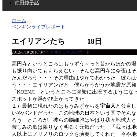
仲田修子話
ホーム
ペンギンライブレポート
エイリアンたち 18日
2012/6/19
2016/8/7
ペンギンライブレポート
高円寺というところはもうずう～っと昔からほかの場
も振り向いてももらえない そんな高円寺に今夜はそ
たんだろう・・・その理由はやがてわかった 彼らは
う・・・エイリアンだと 僕らがうかうか地震だ原発
「KOENJI」というところに頻繁に出没するようにな
スポットが浮かび上がってきた
１）最初に現れたのはもうみずからを
宇宙人
と公言し
いやバンドだった この地球の日本という国でそんな
ろう ところが、彼らの脳細胞はやはり我々地球人と
苦しみの歌は限りなく明るく元気だった 「我々は地
人以上にノリノリのロックを演奏してくれた 今や地