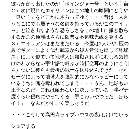
彼らが創り出したのが「ボインジャー号」という宇
２）次に現れたエイリアンはこの地上の暗闇にどうや
「良い子」をどこかにさらってゆく・・・昔は「人
うどこにでも居そうな名前を持っているがこのエイリ
～」と泣き出すような恐ろしさをこの地上に撒き散らし
するがこの種族はさらに凶悪な不気味光線を発する
３）エイリアンはまだまだいる 今度は2人いや2匹
族でギターによく似た武器から殺人音波を出して地球
ス」によく似ていて地球人は殺戮されずにむしろ気持
けのわからない宇宙語で叫ぶが時折空耳のようにこう
４）ついに彼らも最後の戦士を送り込んできた それ
セージによって地球人を強制的にみなハッピーにして
いるうちに魂を奪われてしまう・・・うん、地球もい
王子なのだ これは敵わないに決まっている
半バナ
度くらい侵略にやってくる 手ごわいやつらだ ほら
イ！」 なんだかすごく楽しそうだ
・・・こうして高円寺ライブハウスの夜はふけていっ
シェアする