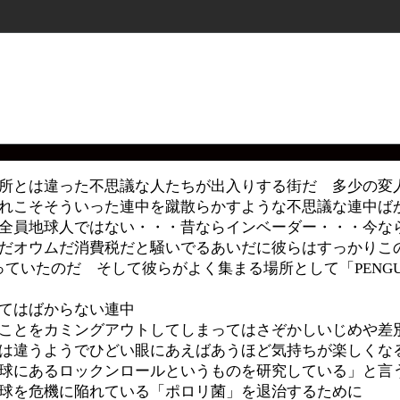
所とは違った不思議な人たちが出入りする街だ 多少の変
れこそそういった連中を蹴散らかすような不思議な連中ば
全員地球人ではない・・・昔ならインベーダー・・・今な
だオウムだ消費税だと騒いでるあいだに彼らはすっかりこ
っていたのだ そして彼らがよく集まる場所として「PENGUI
てはばからない連中
ことをカミングアウトしてしまってはさぞかしいじめや差
は違うようでひどい眼にあえばあうほど気持ちが楽しくな
球にあるロックンロールというものを研究している」と言
球を危機に陥れている「ポロリ菌」を退治するために