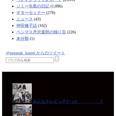
ジミー矢島の日記
(1,096)
ギターセミナー
(276)
ニュース
(43)
仲田修子話
(162)
ペンマス丹沢亜郎の独り言
(226)
未分類
(1)
@penguin_koenji からのツイート
人気記事
みんなテレビっ子だった ７