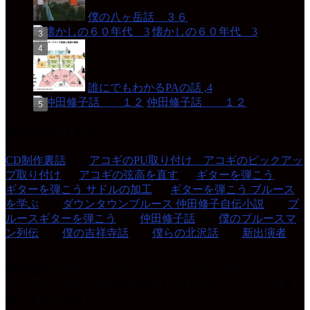
僕の八ヶ岳話 ３６
懐かしの６０年代 3
誰にでもわかるPAの話 ,4
仲田修子話 １２
読み物あります
CD制作裏話
(27)
アコギのPU取り付け アコギのピックアッ
プ取り付け
(4)
アコギの弦高を直す
(5)
ギターを弾こう
(87)
ギターを弾こう サドルの加工
(6)
ギターを弾こう ブルース
を学ぶ
(15)
ダウンタウンブルース 仲田修子自伝小説
(42)
ブ
ルースギターを弾こう
(37)
仲田修子話
(24)
僕のブルースマ
ン列伝
(31)
僕の吉祥寺話
(77)
僕らの北沢話
(49)
新出演者
(14)
仲田修子のアルバム「ALMOST LOST MIND」
ペンギンハウスにてお取り扱いしています 「定
価 ２０００円」