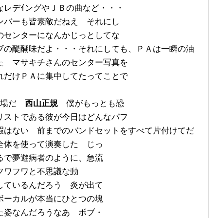
なレデｲングやＪＢの曲など・・・
ンバーも皆素敵だねえ それにし
のセンターになんかじっとしてな
ブの醍醐味だよ・・・それにしても、ＰＡは一瞬の油
た マサキチさんのセンター写真を
れだけＰＡに集中してたってことで
登場だ
西山正規
僕がもっとも恐
リストである彼が今日はどんなパフ
暇はない 前までのバンドセットをすべて片付けてだ
全体を使って演
奏した じっ
るで夢遊病者のように、急流
フワフワと不思議な動
しているんだろう 炎が出て
ボーカルが本当にひとつの塊
た姿なんだろうなあ ボブ・