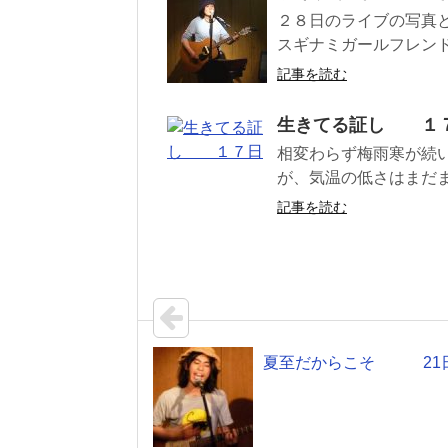
２８日のライブの写真と
スギナミガールフレンドフ
記事を読む
生きてる証し １
相変わらず梅雨寒が続
が、気温の低さはまだま
記事を読む
夏至だからこそ 21