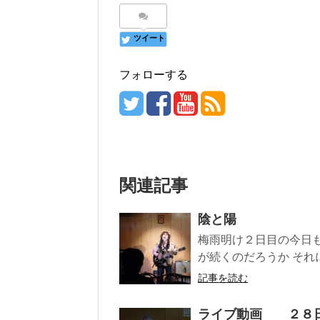
ツイート
フォローする
関連記事
陰と陽
梅雨明け２日目の今日
が続くのだろうか それ
記事を読む
ライブ動画 ２８