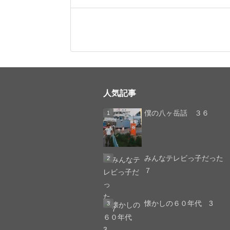
人気記事
僕の八ヶ岳話 ３６
みんなテレビっ子
７
懐かしの６０年代 3