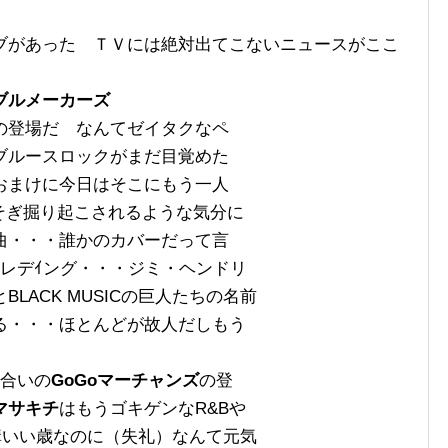
ブがあった ＴＶには絶対出てこないニュースがここ
ブルメーカーズ
の登場だ なんてゼイタクなペ
ブルースロックがまだ目覚めた
おまけに今日はそこにもう一人
こそぎ掘り起こされるような気分に
曲・・・誰かのカ
バーだって言
レデｲング・・・ジミ・ヘンドリ
LACK MUSICの巨人たちの名前
る・・・ほとんどが故人だしもう
き合いの
GoGoマーチャンズ
の登
マサキチ
はもうゴキゲン
なR&Bや
構いい歳なのに（失礼）なんて元気