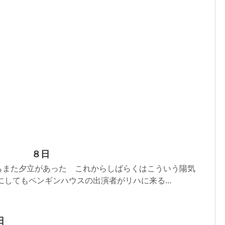
 ８日
もまた夕立があった これからしばらくはこういう陽気
にしてもペンギンハウスの出演者がリハに来る...
日