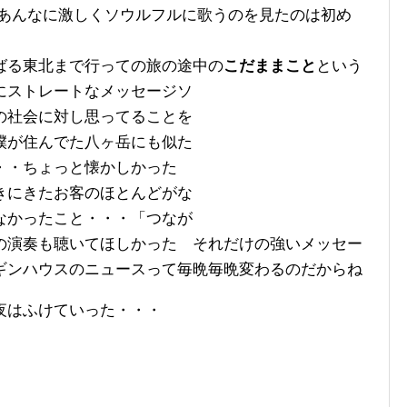
ry」をあんなに激しくソウルフルに歌うのを見たのは初め
ばる東北まで行っての旅の途中の
こだままこと
と
いう
にストレートなメッセージソ
の社会に対し思ってることを
僕が住んでた八ヶ岳にも似た
・・・ちょっと懐かしかった
きにきたお客のほとんどがな
なかったこと・・・「つなが
の演奏も聴いてほしかった それだけの強いメッセー
ギンハウスのニュースって毎晩毎晩変わるのだからね
夜はふけていった・・・