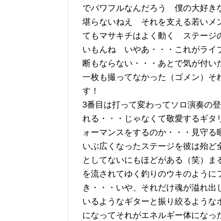
でパ
ワフルなんだろう 僕の大好き
堪らないねえ それを支える若いメ
てもマサキチはよく動く ステージ
いもんね いやあ・・・これがライ
断もならない・・・あとで気
が付い
一枚も撮ってなかった（ゴメン）そ
す！
3番目は打って変わってソロ演奏の
れる・・・じゃなくて敬愛するギタ
ォーマンスをするのか・・・見守る
いぶ広くなったステージを彼は殆ど
としてないにもほどがある（笑）ま
を流されてゆく釣りのウキのように
き・・・いや、それだけ魂が溢れ出
いるようなギターと振り絞るような
になってそれがエネルギー体になっ