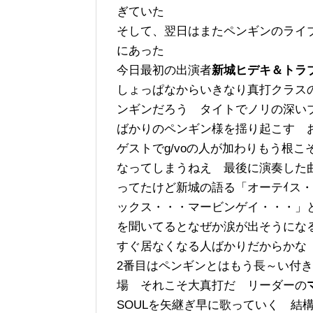
ぎていた
そして、翌日はまたペンギンのライ
にあった
今日最初の出演者
新城ヒデキ＆トラ
しょっぱなからいきなり真打クラス
ンギンだろう タイトでノリの深い
ばかりのペンギン様を揺り起こす 
ゲストでg/voの人が加わりもう根
なってしまうねえ 最後に演奏した
ってたけど新城の語る「オーテｲス・
ックス・・・マービンゲイ・・・」とB
を聞いてるとなぜか涙が出そうにな
すぐ居なくなる人ばかりだからかな
2番目はペンギンとはもう長～い付
場 それこそ大真打だ リーダーの
SOULを矢継ぎ早に歌っていく 結