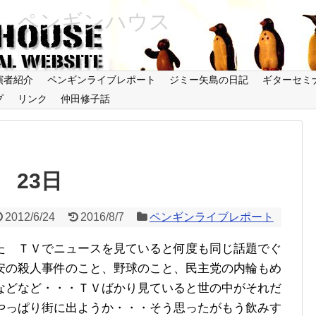
 ペンギンハウス
演者紹介
ペンギンライブレポート
ジミー矢島の日記
ギターセミ
プ
リンク
仲田修子話
23日
2012/6/24
2016/8/7
ペンギンライブレポート
た ＴＶでニュースを見ていると何度も同じ話題でぐ
安の殺人事件のこと、野球のこと、民主党の内輪もめ
などなど・・・ＴＶばかり見ていると世の中がそれだ
やっぱり街に出ようか・・・そう思ったがもう飲みす