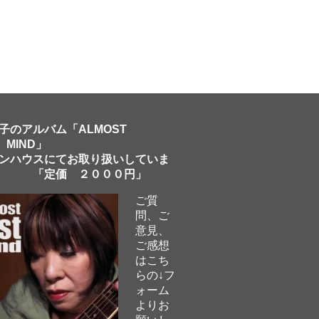
子のアルバム「ALMOST
 MIND」
ンハウスにてお取り扱いしていま
「定価 ２０００円」
ご質
問、ご
意見、
ご感想
はこち
らの↓フ
ォーム
よりお