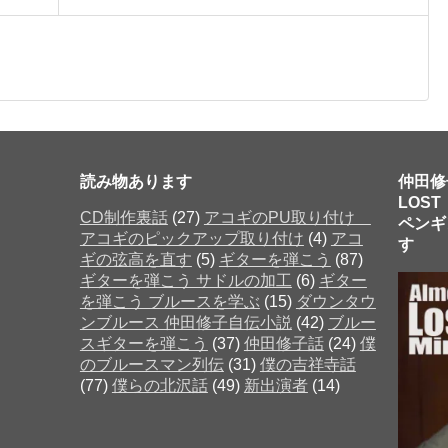
読み物あります
仲田修
LOST
CD制作裏話
(27)
アコギのPU取り付け
ペンギ
アコギのピックアップ取り付け
(4)
アコ
す 
ギの弦高を直す
(5)
ギターを弾こう
(87)
ギターを弾こう サドルの加工
(6)
ギター
を弾こう ブルースを学ぶ
(15)
ダウンタウ
だった
ンブルース 仲田修子自伝小説
(42)
ブルー
スギターを弾こう
(37)
仲田修子話
(24)
僕
のブルースマン列伝
(31)
僕の吉祥寺話
(77)
僕らの北沢話
(49)
新出演者
(14)