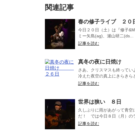
関連記事
春の修子ライブ ２０
今日２０日（土）は『修子&MID
ミー矢島(ag)、瀬山研二(ds...
記事を読む
真冬の夜に日焼け 
さあ、クリスマスも終ってい
冷えた夜空の真上にきらきらと光
記事を読む
世界は狭い ８日
久しぶりに雨があがって青空
だ！ では今日８日（月）のラ
記事を読む