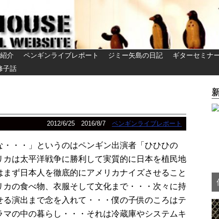
紹介
ペンギンライブレポート
ジミー矢島の日記
ギターセミナ
修子話
2012/6/25
2016/8/7
ペンギンライブレポート
な・・・」というのはペンギン出演者「ひひひの
リカは太平洋戦争に勝利して実質的に日本を植民地
はまず日本人を徹底的にアメリカナイズさせること
リカの食べ物、衣服そして文化まで・・・次々に持
せる演出まで念を入れて・・・僕の子供のころはテ
ラマの中の暮らし・・・それは冷蔵庫やシステムキ