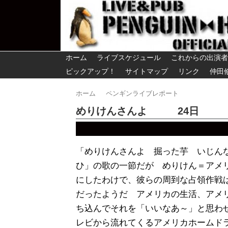
ホーム
ライブスケジュール
これからの出演者
ピックアップ！
サイトマップ
リンク
仲田
ホーム
ペンギンライブレポート
めりけんさんよ 24日
「めりけんさんよ 掘った芋 いじん
ひ」の歌の一節だが めりけん＝アメ
にしたわけで、彼らの周到な占領作戦
だったようだ アメリカの生活、アメ
ち込んでそれを「いいなあ～」と思わ
レビから流れてくるアメリカホームド