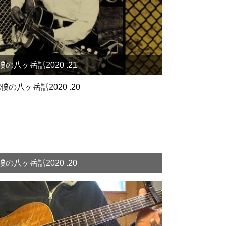
僕の八ヶ岳話2020 .21
僕の八ヶ岳話2020 .20