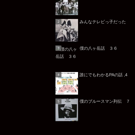
みんなテレビっ子だっ
僕の八ヶ岳話 ３６
誰にでもわかるPAの話 ,4
僕のブルースマン列伝 ７