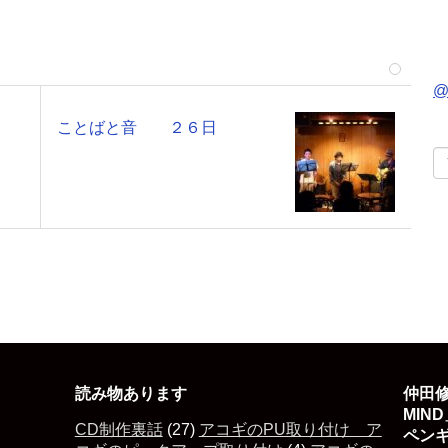
@
ことばと音 ２６日
読み物あります
仲田修
MIN
CD制作裏話
(27)
アコギのPU取り付け ア
ペン