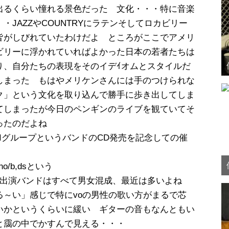
出るくらい憧れる景色だった 文化・・・特に音楽
JAZZやCOUNTRYにラテンそしてロカビリー
皆がしびれていたわけだよ ところがここでアメリ
ビリーに浮かれていればよかった日本の若者たちは
り、自分たちの表現をそのイデｲオムとスタイルだ
しまった もはやメリケンさんには手のつけられな
ク」という文化を取り込んで勝手に歩き出してしま
てしまったが今日のペンギンのライブを観ていてそ
ったのだよね
OIグループというバンドのCD発売を記念しての催
ho/b,dsという
の出演バンドはすべて男女混成、最近は多いよね
～い」感じで特にvoの男性の歌い方がまるで芯
いかというくらいに緩い ギターの音もなんともい
と靄の中でかすんで見える・・・