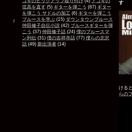
コギのピックアップ取り付け
(4)
アコギの
す 
弦高を直す
(5)
ギターを弾こう
(87)
ギター
を弾こう サドルの加工
(6)
ギターを弾こう
ブルースを学ぶ
(15)
ダウンタウンブルース
た ７
仲田修子自伝小説
(42)
ブルースギターを弾
こう
(37)
仲田修子話
(24)
僕のブルースマ
ン列伝
(31)
僕の吉祥寺話
(77)
僕らの北沢
話
(49)
新出演者
(14)
ける
らの