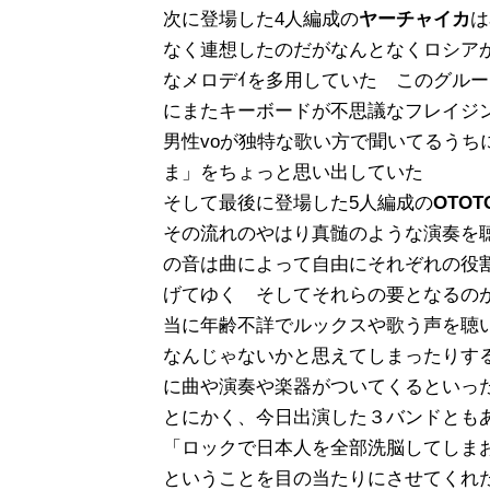
次に登場した4人編成の
ヤーチャイカ
は
なく連想したのだがなんとなくロシア
なメロデｲを多用していた このグル
にまたキーボードが不思議なフレイジ
男性voが独特な歌い方で聞いてるうち
ま」をちょっと思い出していた
そして最後に登場した5人編成の
OTO
その流れのやはり真髄のような演奏を聴か
の音は曲によって自由にそれぞれの役
げてゆく そしてそれらの要となるのが
当に年齢不詳でルックスや
歌う声を聴
なんじゃないかと思えてしまったりす
に曲や演奏や楽器がついてくるといっ
とにかく、今日出演した３バンドとも
「ロックで日本人を全部洗脳してしま
ということを目の当たりにさせてくれ