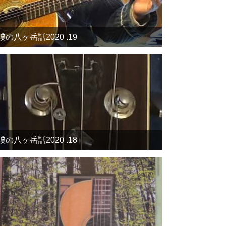
僕の八ヶ岳話2020 .19
僕の八ヶ岳話2020 .18