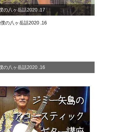
僕の八ヶ岳話2020 .17
僕の八ヶ岳話2020 .16