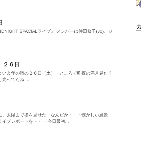
日
NIGHT SPACIALライブ』 メンバーは仲田修子(vo)、ジ
２６日
よいよ年の瀬の２６日（土） ところで昨夜の満月見た？
ってたね ...
に、太陽まで姿を見せた なんだか・・・懐かしい風景
イブレポートを・・・ 今日最初...