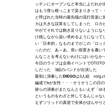
ッチンにオーブンなど本当によだれが
はもう僕ら根っこまで染まりきって・・・
と呼ばれた当時の最先端の流行音楽に
カは大きな誤算をしてしまった ロカ
やがてそれでは飽き足りないようにな
け残しながら追い求めるようになって
い「日本的」なものまでがこの「ロッ
ったのだ あ～あ、長い前置きを書い
んなことを考えないわけにはいかなか
今日のライブは企画イベントでOTOT
しだった 3組のバンドが出演した
最初に演奏した
DIEGO
は3人組 vo/g,c
編成でbが女性・・・そうそうこの日
彼らの演奏がまたなんともいえず「ゆる
というものをわざと外してるんじゃな
えずソリッドの真逆で全体がぼんやり