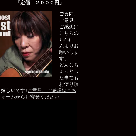
「定価 ２０００円」
ご質問、
ご意見、
ご感想は
こちらの
↓フォー
ムよりお
願いしま
す。
どんなち
ょっとし
た事でも
お便り頂
と嬉しいです♪
ご意見、ご感想はこち
フォームからお寄せください