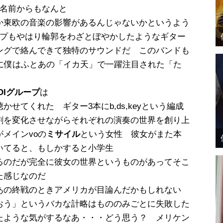
名前からもなんと
か東欧の音楽の影響があるんじゃないかというよう
ープもやはり輪郭をわざとぼやかしたようなギター
ングで絡んできて独特のサウンドだ このバンドも
に僕はふとあの「イカ天」で一躍注目された「た
TOIグループ
は
せてくれた ギター3本にb,ds,keyという編成
割を変化させながらそれぞれの演奏の世界を創り上
メインvoの
ミサイル
という女性 彼女がまた本
いてると、もしかすると小学生
るのだが完全に彼女の世界というものがあってそこ
た感じなのだ
あの終戦のときアメリカが目論んだかもしれない
おう」というバカな計略はもののみごとに失敗した
たような気がするなあ・・・どう思う？ メリケン