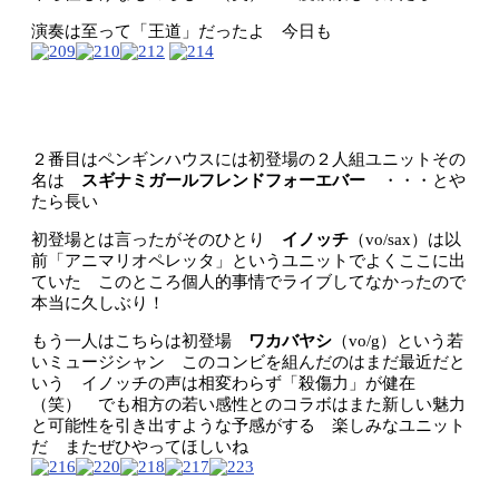
演奏は至って「王道」だったよ 今日も
２番目はペンギンハウスには初登場の２人組ユニットその
名は
スギナミガールフレンドフォーエバー
・・・とや
たら長い
初登場とは言ったがそのひとり
イノッチ
（vo/sax）は以
前「アニマリオペレッタ」というユニットでよくここに出
ていた このところ個人的事情でライブしてなかったので
本当に久しぶり！
もう一人はこちらは初登場
ワカバヤシ
（vo/g）という若
いミュージシャン このコンビを組んだのはまだ最近だと
いう イノッチの声は相変わらず「殺傷力」が健在
（笑） でも相方の若い感性とのコラボはまた新しい魅力
と可能性を引き出すような予感がする 楽しみなユニット
だ またぜひやってほしいね