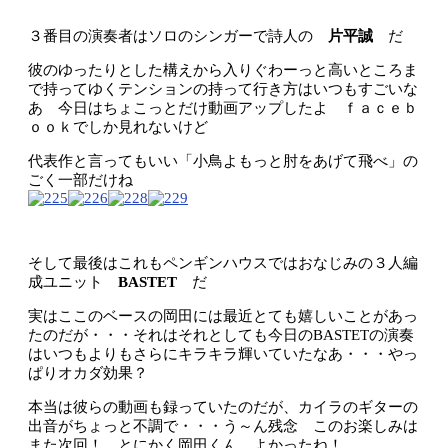
３番目の演奏者はソロのシンガーで詩人の
片平誠
だ
彼のゆったりとした構えから入りぐわーっと高いところま
で持ってゆくテンションの持って行き方はいつもすごいな
あ 今日はちょこっとだけ動画アップしたよ ｆａｃｅｂ
ｏｏｋでしか見れないけど
代表作と言ってもいい「小鳥よもっと肘をあげて飛べ」の
ごく一部だけね
そして最後はこれもペンギンハウスではおなじみの３人編
成ユニット
BASTET
だ
実はここのベースの岡田には最近とても嬉しいことがあっ
たのだが・・・それはそれとしても今日のBASTETの演奏
はいつもよりもさらにキラキラ輝いていたなあ・・・やっ
ぱりオカダ効果？
本当は彼らの動画も録っていたのだが、カイラのギターの
出音がちょっと不調で・・・う～ん残念 このお楽しみは
また次回！ とにかく岡田くん よかったね！