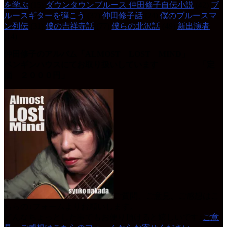
を学ぶ
(15)
ダウンタウンブルース 仲田修子自伝小説
(42)
ブ
ルースギターを弾こう
(37)
仲田修子話
(24)
僕のブルースマ
ン列伝
(31)
僕の吉祥寺話
(77)
僕らの北沢話
(49)
新出演者
(14)
仲田修子のアルバム「ALMOST LOST MIND」
ペンギンハウスにてお取り扱いしています 「定
価 ２０００円」
ご質問、ご意見、ご感想はこ
ちらの↓フォームよりお願いします。
どんなちょっとした事でもお便り頂けると嬉しいです♪
ご意