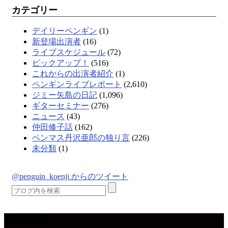
カテゴリー
デイリーペンギン
(1)
新登場出演者
(16)
ライブスケジュール
(72)
ピックアップ！
(516)
これからの出演者紹介
(1)
ペンギンライブレポート
(2,610)
ジミー矢島の日記
(1,096)
ギターセミナー
(276)
ニュース
(43)
仲田修子話
(162)
ペンマス丹沢亜郎の独り言
(226)
未分類
(1)
@penguin_koenji からのツイート
人気記事