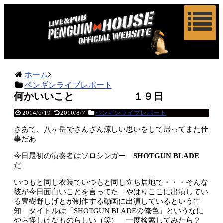
ホーム
ペンギンライブレポート
何かいいこと １９日
2014/6/19
2016/8/7
ペンギンライブレポート
さあて、八ヶ岳でさんざん涼しい思いをして帰ってまた仕
事だあ
今日最初の演奏者はソロシンガー
SHOTGUN BLADE
だ
いつもと同じ衣装でいつもと同じ立ち居地で・・・そんな
彼が今日面白いことを言ってた やはりここに出演してい
る豊樹野しげとが制作する動画に出演しているという告
知 タイトルは「SHOTGUN BLADEの俺色」というなに
やら怪しげなものらしい（笑） 一度検索してみたら？