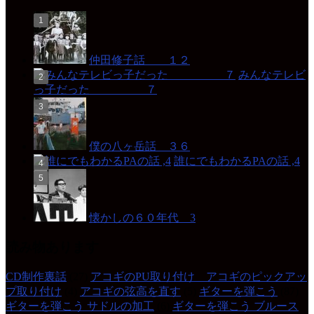
仲田修子話 １２
みんなテレビ
っ子だった ７
僕の八ヶ岳話 ３６
誰にでもわかるPAの話 ,4
懐かしの６０年代 3
読み物あります
CD制作裏話
(27)
アコギのPU取り付け アコギのピックアッ
プ取り付け
(4)
アコギの弦高を直す
(5)
ギターを弾こう
(87)
ギターを弾こう サドルの加工
(6)
ギターを弾こう ブルース