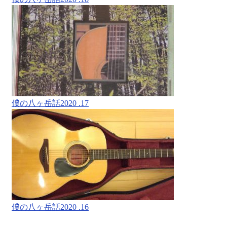
僕の八ヶ岳話2020 .17
僕の八ヶ岳話2020 .16