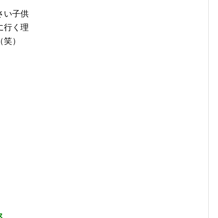
さい子供
に行く理
（笑）
ス