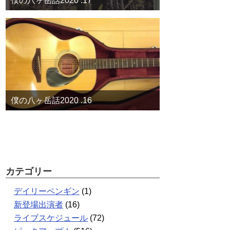
僕の八ヶ岳話2020 .17
僕の八ヶ岳話2020 .16
カテゴリー
デイリーペンギン
(1)
新登場出演者
(16)
ライブスケジュール
(72)