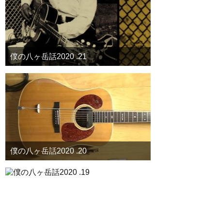
僕の八ヶ岳話2020 .21
僕の八ヶ岳話2020 .20