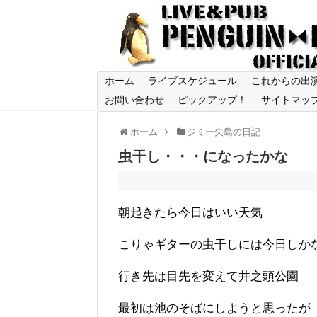
ホーム
ライブスケジュール
これからの出
お問い合わせ
ピックアップ！
サイトマッ
ホーム
ジミー矢島の日記
虫干し・・・になったかな
朝起きたら今日はいい天気
こりゃギターの虫干しには今日しか
行き先は目先を変えて井之頭公園
最初は池のそばにしようと思ったが