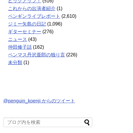
ピックアップ！
(516)
これからの出演者紹介
(1)
ペンギンライブレポート
(2,610)
ジミー矢島の日記
(1,096)
ギターセミナー
(276)
ニュース
(43)
仲田修子話
(162)
ペンマス丹沢亜郎の独り言
(226)
未分類
(1)
@penguin_koenji からのツイート