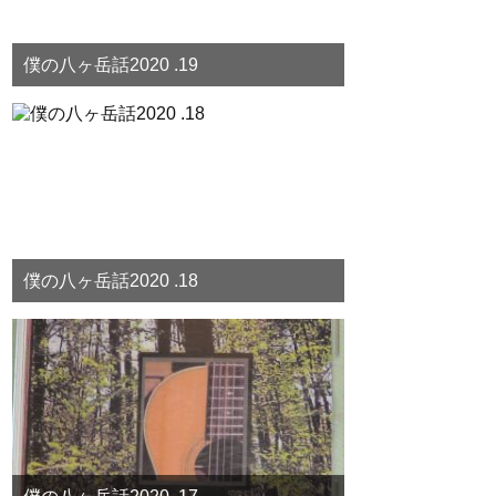
僕の八ヶ岳話2020 .19
僕の八ヶ岳話2020 .18