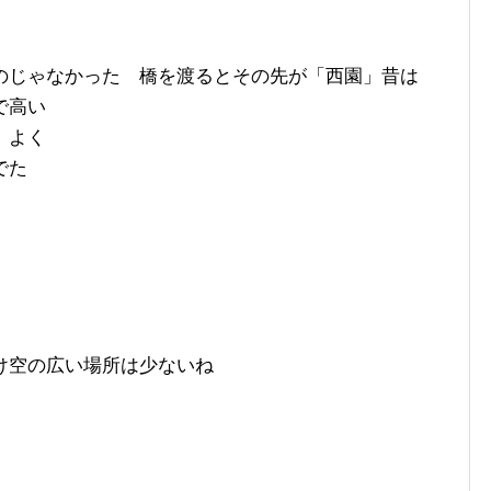
のじゃなかった 橋を渡るとその先が「西園」昔は
で高い
 よく
でた
け空の広い場所は少ないね