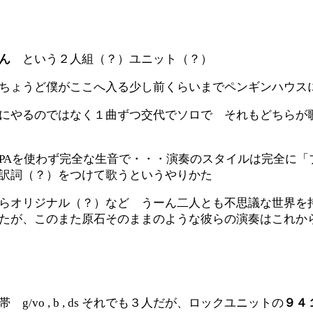
ん
という２人組（？）ユニット（？）
ちょうど僕がここへ入る少し前くらいまでペンギンハウス
にやるのではなく１曲ずつ交代でソロで それもどちらが
PAを使わず完全な生音で・・・演奏のスタイルは完全に「
訳詞（？）をつけて歌うというやりかた
らオリジナル（？）など うーん二人とも不思議な世界を
たが、このまた原石そのままのような彼らの演奏はこれか
vo , b , ds それでも３人だが、ロックユニットの
９４