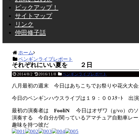
ピックアップ！
サイトマップ
リンク
仲田修子話
ホーム
ペンギンライブレポート
それぞれにいい夏を ２日
2014/8/2
2016/11/8
ペンギンライブレポート
八月最初の週末 今日はあちこちでお祭りや花火大会
今日のペンギンハウスライブは１９：００ｽﾀｰﾄ 出
最初の演奏者は
FooliN
今日はオザワ（g/vo）の
演奏する 今自分が関っているアマチュア自動車レー
趣味を持つ彼だ