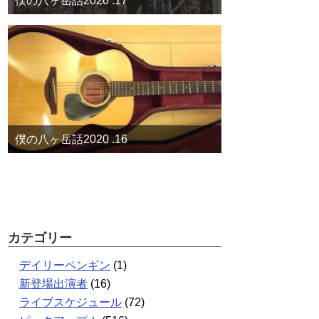
僕の八ヶ岳話2020 .17
僕の八ヶ岳話2020 .16
カテゴリー
デイリーペンギン
(1)
新登場出演者
(16)
ライブスケジュール
(72)