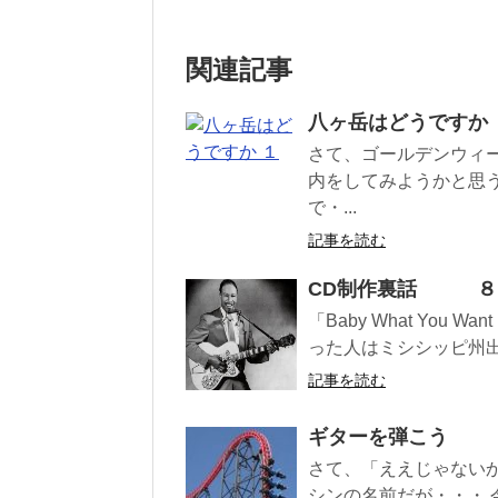
関連記事
八ヶ岳はどうですか 
さて、ゴールデンウィ
内をしてみようかと思
で・...
記事を読む
CD制作裏話 ８
「Baby What You 
った人はミシシッピ州出
記事を読む
ギターを弾こう
さて、「ええじゃない
シンの名前だが・・・ 