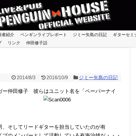
演者紹介
ペンギンライブレポート
ジミー矢島の日記
ギターセミ
プ
リンク
仲田修子話
2014/8/3
2016/10/9
ジミー矢島の日記
ガー仲田修子 彼らはユニット名を「ペーパーナイ
男、そしてリードギターを担当していたのが有
イブのメンバーとして活動している有海治雄だ・・・