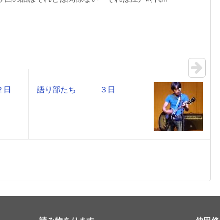
２日
語り部たち ３日