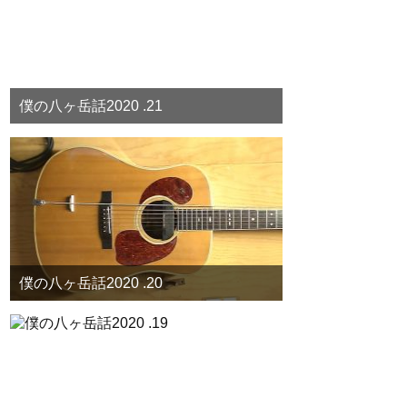
僕の八ヶ岳話2020 .21
僕の八ヶ岳話2020 .20