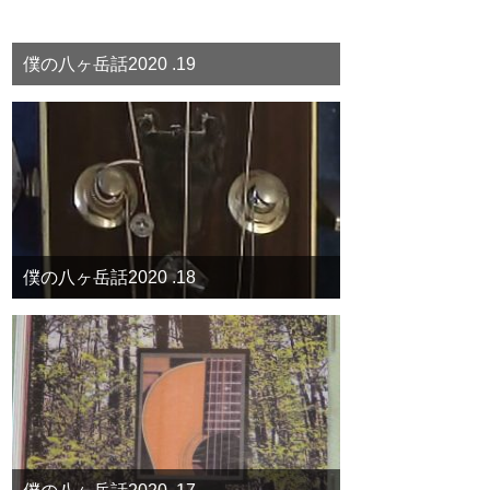
僕の八ヶ岳話2020 .19
僕の八ヶ岳話2020 .18