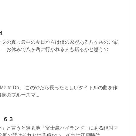
１
ークの真っ最中の今日からは僕の家がある八ヶ岳のご案
う お休みで八ヶ岳に行かれる人も居るかと思うの
Want Me to Do」 このやたら長ったらしいタイトルの曲を作
身のブルースマ...
 ６３
か」と言うと遊園地「富士急ハイランド」にある絶叫マ
今回の話はそれとは関係ない それは江戸時代...