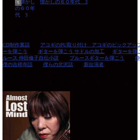
懐かしの６０年代 3
読み物あります
CD制作裏話
(27)
アコギのPU取り付け アコギのピックアッ
ーを弾こう
(87)
ギターを弾こう サドルの加工
(6)
ギターを弾
ルース 仲田修子自伝小説
(42)
ブルースギターを弾こう
(37)
仲
僕の吉祥寺話
(77)
僕らの北沢話
(49)
新出演者
(14)
仲田修子のアルバム「ALMOST LOST MIND」
ペンギンハウスにてお取り扱いしています 「定価 