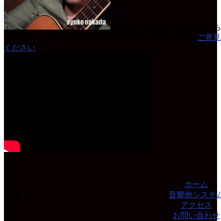
ご質問、ご意見、ご感想はこち
どんなちょっとした事でもお便り頂けると嬉しいです♪
ご意見
ください
ホーム
音響他システ
アクセス
お問い合わせ