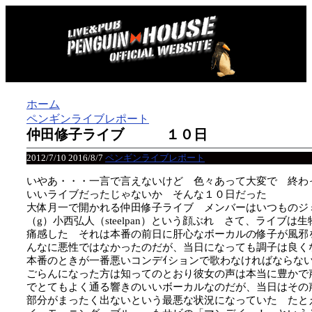
ホーム
ペンギンライブレポート
仲田修子ライブ １０日
2012/7/10
2016/8/7
ペンギンライブレポート
いやあ・・・一言で言えないけど 色々あって大変で 終わ
いいライブだったじゃないか そんな１０日だった
大体月一で開かれる仲田修子ライブ メンバーはいつものジミ
（g）小西弘人（steelpan）という顔ぶれ さて、ライブ
痛感した それは本番の前日に肝心なボーカルの修子が風邪
んなに悪性ではなかったのだが、当日になっても調子は良く
本番のときが一番悪いコンデｲションで歌わなければならな
ごらんになった方は知ってのとおり彼女の声は本当に豊かで
でとてもよく通る響きのいいボーカルなのだが、当日はその
部分がまったく出ないという最悪な状況になっていた たと