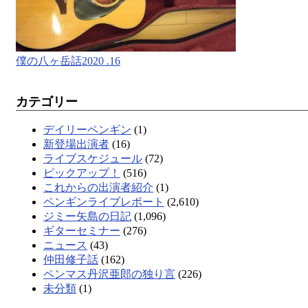
僕の八ヶ岳話2020 .16
カテゴリー
デイリーペンギン
(1)
新登場出演者
(16)
ライブスケジュール
(72)
ピックアップ！
(516)
これからの出演者紹介
(1)
ペンギンライブレポート
(2,610)
ジミー矢島の日記
(1,096)
ギターセミナー
(276)
ニュース
(43)
仲田修子話
(162)
ペンマス丹沢亜郎の独り言
(226)
未分類
(1)