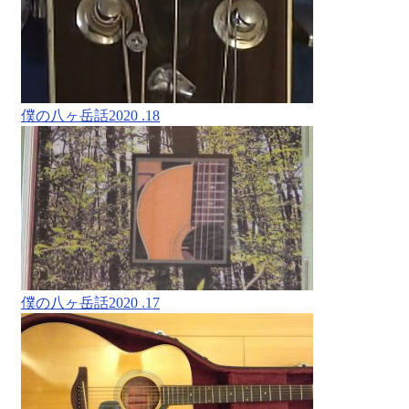
僕の八ヶ岳話2020 .18
僕の八ヶ岳話2020 .17