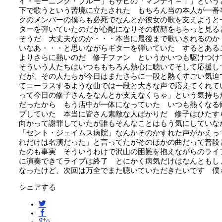
イ・モーニング・ブルー」もサビの「マンデイ～！」という
下で歌うという苦境に立たされた もちろん当の本人が一番
クのメンバーの僕らも必死でなんとか彼女の歌を支えようと
ターを弾いていたのだが心配になりその横顔をちらっと見る
そうだ 大丈夫なのか・・・本当に最後まで歌いきれるのか
いなあ・・・と思いながらギターを弾いていた するとある
よりさらに熱いのだ 修子ファン というかいつも駆けつけ
そういう人たちはいつももちろん熱心に聴いてそして応援し
だが、その人たちが今日はまたさらに一段と熱くすごい気迫
てコーラスするような曲では一段と大きな声で応えてくれて
って今日の修子さんをなんとか支えなくちゃ」という気持ち
だったから もう店中が一体になっていた いつも熱くなる
プしていた 本当に皆さん素敵な人ばかりだ 修子はひたす
向かって謝罪していたが誰もそんなことはもう気にしていな
「セント・ジェイムス病院」なんかそのかすれた声がかえっ
れだけは名演だった」と言ってたがそのほかの曲だって普段
たのも事実 そういうわけで沢山の困難を抱えながらのライ
に演奏できてライブは終了 とにかく病気だけはなんともし
なったけど、次回は万全でまた聴いていただきたいです 僕
シェアする