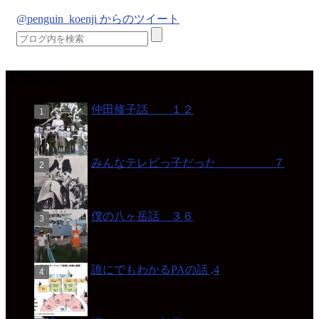
@penguin_koenji からのツイート
人気記事
仲田修子話 １２
みんなテレビっ子だった ７
僕の八ヶ岳話 ３６
誰にでもわかるPAの話 ,4