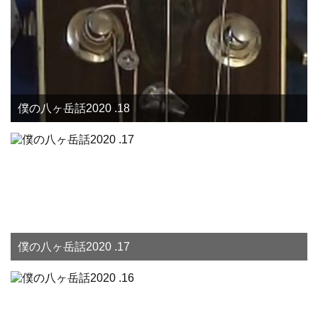
僕の八ヶ岳話2020 .18
僕の八ヶ岳話2020 .17