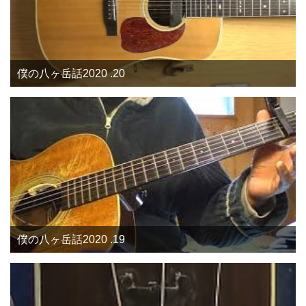
僕の八ヶ岳話2020 .20
僕の八ヶ岳話2020 .19