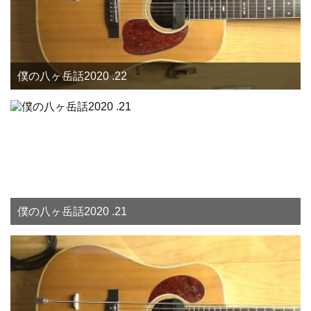
僕の八ヶ岳話2020 .22
僕の八ヶ岳話2020 .21