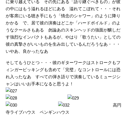
に乗り越えている その先にある「語り継ぐべきもの」が彼
の中にはもう溢れるほどにある 溢れてこぼれて・・・それ
が客席にいる聴き手にもう「情念のシャワー」のように降り
かかる で、居て彼の演奏はどこか「ハードボイルド」のよ
うなクールさもある 勿論あのスキンヘッドの強面が醸しだ
す強烈なインパクトもあるが、やはり「歌うたい」としての
彼の真摯さがいいものを生み出しているんだろうなあ・・・
いやあ、良かったなあ
そしてもうひとつ・・・彼のギターワークはストロークもフ
ィンガーピッキングも含めて「完璧」なコントロールには恐
れ入ったなあ すべての弾き語りで演奏しているミュージシ
ャンはいいお手本になると思うよ！
高円
寺ライブハウス ペンギンハウス