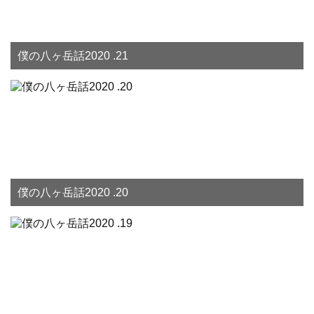
僕の八ヶ岳話2020 .21
僕の八ヶ岳話2020 .20