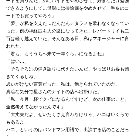
ートを買うんだ、弟にバイトをやめさせて、好きなだけ勉強
できるようにして…母親には掃除婦をやめさせて、毛皮のコ
ートでも買ってやろう」
「夢」が私を支えた…だんだんデタラメを歌わなくなってい
った、例の神経症も大分楽になってきた、レパートリイも二
百は軽く越えていた。そんなある日、私はマネージャーに言
われた。
「君も、もううちへ来て一年ぐらいになるよね」
「はい…」
「そろそろ別の弾き語りに代えたいんだ、やっぱりお客も飽
きてくるしね」
思いがけない言葉だった、私は、飽きられていたのだ。
真暗な気分で星さんのナイトの店へ出掛けた。
「私、今月一杯でクビになるんですけど、次の仕事のこと、
全然考えてなかったんです」
「大丈夫だよ、ぜいたくさえ言わなけりゃ、ハコはいくらで
もあるよ」
ハコ、というのはバンドマン用語で、出演する店のことだっ