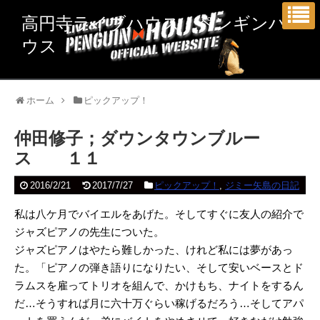
高円寺ライブハウス ペンギンハ
ウス
ホーム
ピックアップ！
仲田修子；ダウンタウンブルー
ス １１
2016/2/21
2017/7/27
ピックアップ！
,
ジミー矢島の日記
私は八ケ月でバイエルをあげた。そしてすぐに友人の紹介で
ジャズピアノの先生についた。
ジャズピアノはやたら難しかった、けれど私には夢があっ
た。「ピアノの弾き語りになりたい、そして安いベースとド
ラムスを雇ってトリオを組んで、かけもち、ナイトをするん
だ…そうすれば月に六十万ぐらい稼げるだろう…そしてアパ