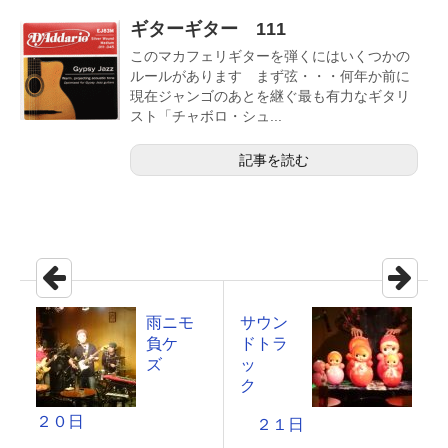
ギターギター 111
このマカフェリギターを弾くにはいくつかの
ルールがあります まず弦・・・何年か前に
現在ジャンゴのあとを継ぐ最も有力なギタリ
スト「チャボロ・シュ...
記事を読む
雨ニモ
サウン
負ケ
ドトラ
ズ
ッ
ク
２０日
２１日