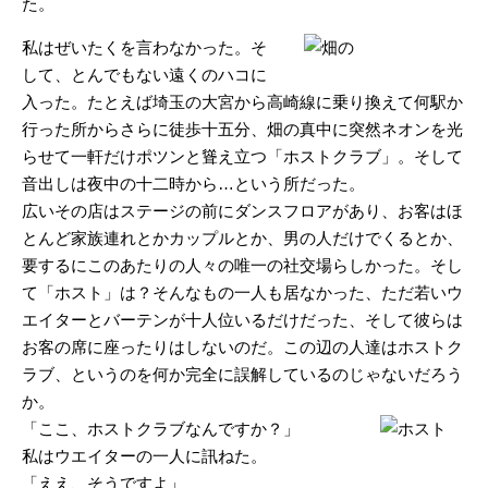
た。
私はぜいたくを言わなかった。そ
して、とんでもない遠くのハコに
入った。たとえば埼玉の大宮から高崎線に乗り換えて何駅か
行った所からさらに徒歩十五分、畑の真中に突然ネオンを光
らせて一軒だけポツンと聳え立つ「ホストクラブ」。そして
音出しは夜中の十二時から…という所だった。
広いその店はステージの前にダンスフロアがあり、お客はほ
とんど家族連れとかカップルとか、男の人だけでくるとか、
要するにこのあたりの人々の唯一の社交場らしかった。そし
て「ホスト」は？そんなもの一人も居なかった、ただ若いウ
エイターとバーテンが十人位いるだけだった、そして彼らは
お客の席に座ったりはしないのだ。この辺の人達はホストク
ラブ、というのを何か完全に誤解しているのじゃないだろう
か。
「ここ、ホストクラブなんですか？」
私はウエイターの一人に訊ねた。
「ええ、そうですよ」