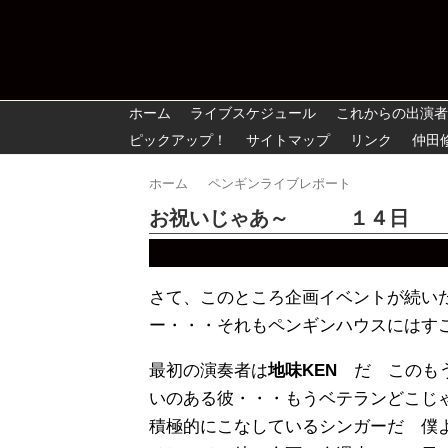
ホーム
ライブスケジュール
これからの出演者
ピックアップ！
サイトマップ
リンク
仲田
ホーム
ペンギンライブレポート
お祝いじゃあ～ １４日
さて、このところ企画イベントが続い
ー・・・それもペンギンハウスにはす
最初の演奏者は
地味KEN
だ このもう
いのある彼・・・もうベテランどこじ
積極的にこなしているシンガーだ 僕