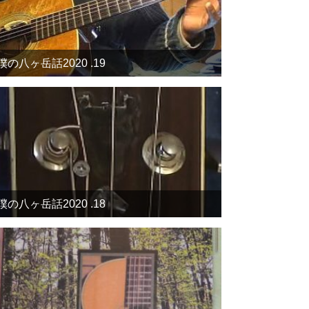
僕の八ヶ岳話2020 .19
僕の八ヶ岳話2020 .18