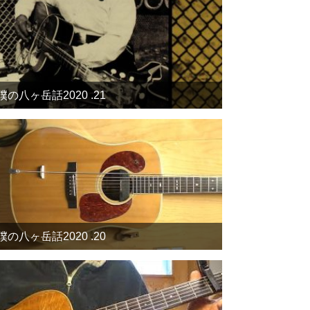
僕の八ヶ岳話2020 .21
僕の八ヶ岳話2020 .20