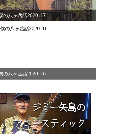
僕の八ヶ岳話2020 .17
僕の八ヶ岳話2020 .16