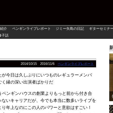
紹介
ペンギンライブレポート
ジミー矢島の日記
ギターセミナ
修子話
2014/10/15
2016/11/6
ペンギンライブレポート
たが今日は久しぶりにいつものレギュラーメンバ
ごく縁の深い出演者ばかりだ
ペンギンハウスの創業よりもっと前から付き合
ゃないキャリアだが、今でも本当に数多いライブを
より年上なのにこの人のパワーと意欲はすごい！