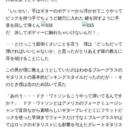
「いいかい、手はギターのボディーから浮かせてこうやって
ピックを持つ手でちょうど鍵穴に入れた
鍵を回すように手
首を回して弾くん
だ 決してボディーに触れちゃいけないんだ！」
・・とけっこう面倒くさいことを言う 僕は「どっちだって
弾ければいいじゃないか」と思ったがとりあえず彼の教えに
耳を傾けることにした
この男が僕に教えようとしていたのはわゆるブルーグラスの
ギタリストの基本的ピッキングスタイルだったのだが・・そ
のとき僕は念のため訊いて見た
「あのう・・・ドク・ワトソンもこうやって弾いてるんです
か？」 ドク・ワトソンとはアメリカのフォークミュージシ
ャンで盲目ながら素晴らしいギタープレイとくにフラットピ
ックを使った早弾きでフォークだけでなくブルーグラスやは
てはロックのギタリストにも影響を与えたグレートギタリス