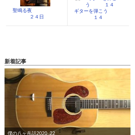
聖鳴る夜
ギターを弾こう
２４日
１４
新着記事
僕の八ヶ岳話2020 .22