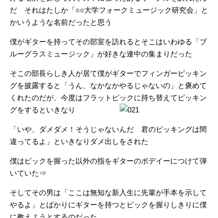
だ それはたしか「○○大学フォークミュージック研究会」と
かいうような名前だったと思う
僕がギターを持ってその部室を訪れるとそこはいわゆる「ブ
ルーグラスミュージック」が好きな連中の集まりだった
そこの部長らしき人が居て僕がギターでフィンガーピッキン
グを披露すると「うん、なかなかやるじゃないの」と褒めて
くれたのだが、今度はフラットピックに持ち替えてピッ
キン
グをするといきなり
「いや、ダメダメ！そうじゃないんだ 君のピッキングは間
違ってるよ」といきなりダメ出しをされた
僕はピックを握った以外の指をギターのボデイーにつけて弾
いていた⇒
そしてその男は「ここは無知な新入生に先輩が手本を示して
やるよ」とばかりにギターを持つとピックを握りしきりに僕
に教えようとするのだった