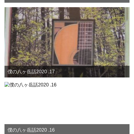
僕の八ヶ岳話2020 .17
僕の八ヶ岳話2020 .16