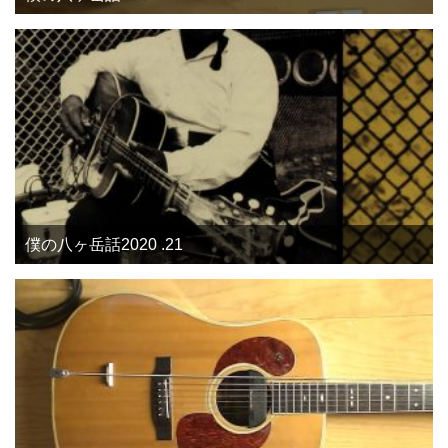
僕の八ヶ岳話2020 .21