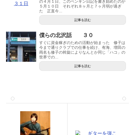
の４月１日、このペンギン日記を書き始めたのが
５月１０日 それぞれ８ヶ月と７ヶ月弱が過ぎ
た 正直今...
記事を読む
僕らの北沢話 ３０
すぐに資金稼ぎのための活動が始まった 修子は
今まで通りクラブでの仕事を続け、有海、増田の
両名も修子の斡旋によりなんとか同じ「ハコ」の
世界での...
記事を読む