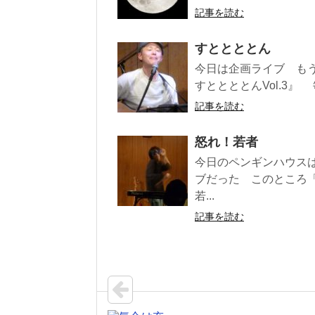
記事を読む
すととととん 
今日は企画ライブ も
すととととんVol.3』
記事を読む
怒れ！若者
今日のペンギンハウス
ブだった このところ
若...
記事を読む