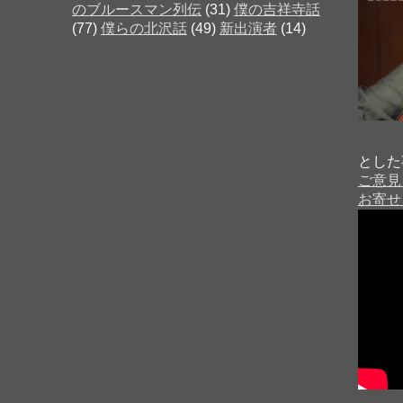
のブルースマン列伝
(31)
僕の吉祥寺話
(77)
僕らの北沢話
(49)
新出演者
(14)
とした
ご意見
お寄せ