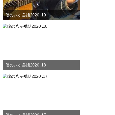
僕の八ヶ岳話2020 .19
僕の八ヶ岳話2020 .18