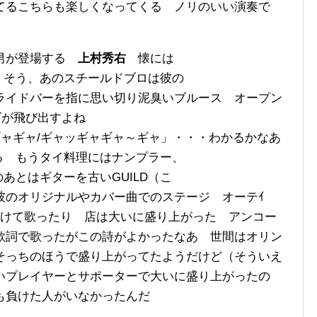
てるこちらも楽しくなってくる ノリのいい演奏で
男が登場する
上村秀右
懐には
る そう、あのスチールドブロは彼の
ライドバーを指に思い切り泥臭いブルース オープン
ズが飛び出すよね
ギャギャ/ギャッギャギャ～ギャ」・・・わかるかなあ
てる もうタイ料理にはナンプラー、
のあとはギターを古いGUILD（こ
彼のオリジナルやカバー曲でのステージ オーテｲ
つけて歌ったり 店は大いに盛り上がった アンコー
歌詞で歌ったがこの詩がよかったなあ 世間はオリン
そっちのほうで盛り上がってたようだけど（そういえ
いプレイヤーとサポーターで大いに盛り上がったの
も負けた人がいなかったんだ