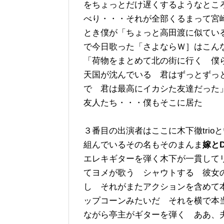
をちょっとだけ遅くするようなとこ
べり・・・それが全部くるまって宮
とき僕が「ちょっと高田渡に似てい
で今日歌った「さよならＷ］はこん
「荷物をまとめて北の街に行く 僕
天国が沈んでいる 君はずっとずっ
で 君は最高にイカシた友達だった
友人たち・・・僕もそこに居た
３番目の出演者はここに木下徹tri
組んでいるその名もそのまんま
嫁とD
エレキギターを弾く木下が一貫して
てヨメが歌う シャウトする 彼女
し それがまたアクションを含めて
ップコーンみたいだ それを横で本
ながら亭主がギターを弾く ああ、