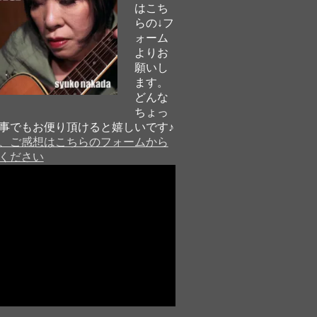
はこち
らの↓フ
ォーム
よりお
願いし
ます。
どんな
ちょっ
事でもお便り頂けると嬉しいです♪
、ご感想はこちらのフォームから
ください