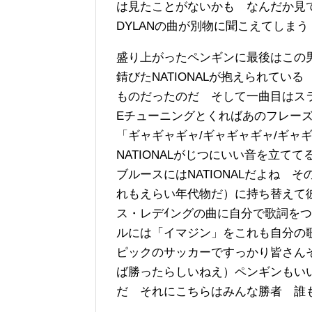
は見たことがないかも なんだか見
DYLANの曲が別物に聞こえてしまう
盛り上がったペンギンに最後はこの
錆びたNATIONALが抱えられてい
ものだったのだ そして一曲目はス
Eチューニングとくればあのフレー
「ギャギャギャ/ギャギャギャ/ギャ
NATIONALがじつにいい音を立て
ブルースにはNATIONALだよね そ
れもえらい年代物だ）に持ち替えて
ス・レデｲングの曲に自分で歌詞を
ルには「イマジン」をこれも自分の
ピックのサッカーですっかり皆さん
ば勝ったらしいねえ）ペンギンもい
だ それにこちらはみんな勝者 誰