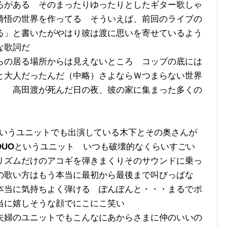
ろがある そのまったりゆったりとしたギター歌しゃ
崎悟の世界を作ってる そういえば、前回のライブの
る」と書いたがやはり彼は渡に思いを寄せているよう
な歌詞だ
らの居る場所からは見えないところ コップの底には
と大人だったんだ（中略）さよならＷつまらない世界
」 高田渡が死んだ日の夜、彼の家に集まった多くの
oというユニットでも出演している木下とその奥さんが
UO
というユニット いつも破壊的なくらいすごい
リズムだけのアコギを弾きまくりそのサウンドに乗っ
の歌い方はもう本当に最初から最後まで叫びっぱな
本当に気持ちよく弾ける ぽんぽんと・・・まる
でポ
当に嬉しそうな顔でにこにこ笑い
夫婦のユニットでもこんなにあからさまに仲のいいの