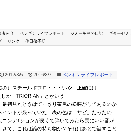
演者紹介
ペンギンライブレポート
ジミー矢島の日記
ギターセミ
プ
リンク
仲田修子話
2012/8/5
2016/8/7
ペンギンライブレポート
右の）スチールドブロ・・・いや、正確には
たしか「TRIORIAN」とかいう
 最初見たときはてっきり茶色の塗装がしてあるのか
ペイントが残っていた 表の色は「サビ」だったの
はコンデｲションが良くて弾いてみたら実にいい音が
 さて、これは誰の持ち物か？それはあとで話すこと