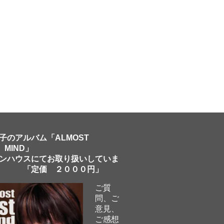
子のアルバム「ALMOST
 MIND」
ンハウスにてお取り扱いしていま
「定価 ２０００円」
ご質
問、ご
意見、
ご感想