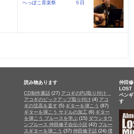
へっぽこ音楽祭 ５日
読み物あります
仲田修
LOST
CD制作裏話
(27)
アコギのPU取り付け
ペンギ
アコギのピックアップ取り付け
(4)
アコ
す 
ギの弦高を直す
(5)
ギターを弾こう
(87)
ギターを弾こう サドルの加工
(6)
ギター
を弾こう ブルースを学ぶ
(15)
ダウンタウ
だった
ンブルース 仲田修子自伝小説
(42)
ブルー
スギターを弾こう
(37)
仲田修子話
(24)
僕