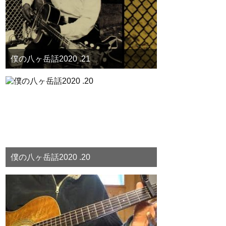
僕の八ヶ岳話2020 .21
僕の八ヶ岳話2020 .20