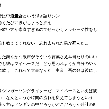
う
者は
中道圭吾
という弾き語りシン
聴くたびに彼がちょっと損を
か歌い方が素直すぎるのでせっかくメッセージ性をも
誰も教えてくれない 忘れ去られた男が死んだこ
した爽やかな歌声がそういう言葉さえ耳当たりのいい
でも彼はマイペースだ どう思われようが自分のやり
に歌う これって大事なんだ 中道圭吾の歌は彼にし
りシンガーソングライターだ マイペースといえば彼
い なんというか時間の流れを変えてしまうという
喋り方はペンギンの中だろうがどこだろうが時計の針