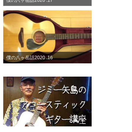
僕の八ヶ岳話2020 .17
僕の八ヶ岳話2020 .16