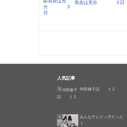
気合は充分 ３日
人気記事
仲田修子話 １２
みんなテレビっ子
７