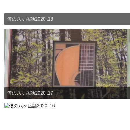
僕の八ヶ岳話2020 .18
僕の八ヶ岳話2020 .17