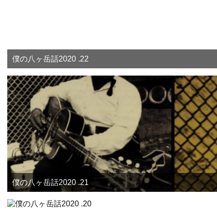
僕の八ヶ岳話2020 .22
僕の八ヶ岳話2020 .21