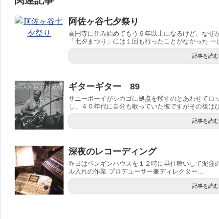
関連記事
阿佐ヶ谷七夕祭り
高円寺に住み始めてもう６年以上になるけど、なぜ
「七夕まつり」には１回も行ったことがなかった 一度.
記事を読む
ギターギター 89
サニーボーイがシカゴに拠点を移すのとあわせてロッ
し、４０年代に自分も歌っていた彼ですがその後はひた
記事を読む
深夜のレコーディング
昨日はペンギンハウスを１２時に早仕舞いして泥窪の
ル入れの作業 プロデューサー兼ディレクター...
記事を読む