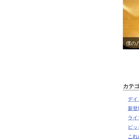
僕の八
カテ
デイ
新登
ライ
ピッ
これ