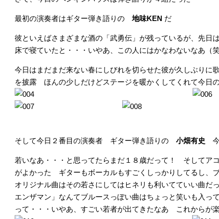
最初の演奏者はギター弾き語りの
地味KEN
だ
彼といえばさまざまな酒の「武勇伝」が残っているが、先日
床で寝ていたと・・・いやあ、この人にはかなわないなあ（
今日はまだまだ来ない春にしびれを切らせた彼が久しぶりに
を披露 ほんの少しだけどステージを暖かくしてくれて今日
そして今日２番目の演奏者 ギター弾き語りの
小畑有史
若いなあ・・・と思ってたらまだ１８歳だって！ そしてア
がよかった ギターもボーカルもすごくしっかりしてるし、
オリジナル曲はその若さにしてはヒネリも利いてていい曲だ
エンザマン」なんてブルースっぽい曲はちょっと笑いも入っ
って・・・いやあ、すごい若者が出てきたなあ これからが