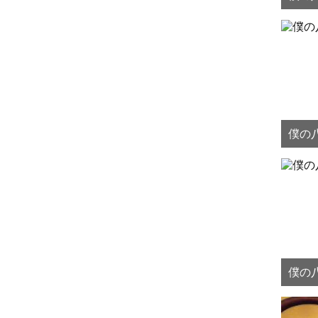
僕の八
僕の八