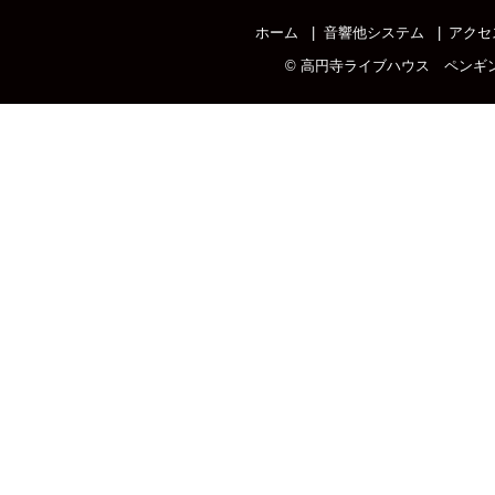
ホーム
音響他システム
アクセ
©
高円寺ライブハウス ペンギ