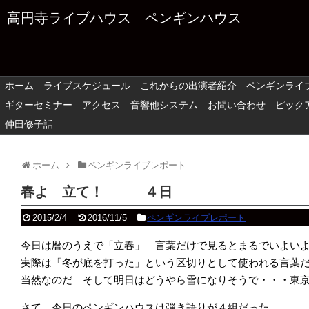
高円寺ライブハウス ペンギンハウス
ホーム
ライブスケジュール
これからの出演者紹介
ペンギンライ
ギターセミナー
アクセス
音響他システム
お問い合わせ
ピック
仲田修子話
ホーム
ペンギンライブレポート
春よ 立て！ ４日
2015/2/4
2016/11/5
ペンギンライブレポート
今日は暦のうえで「立春」 言葉だけで見るとまるでいよい
実際は「冬が底を打った」という区切りとして使われる言葉
当然なのだ そして明日はどうやら雪になりそうで・・・東
さて、今日のペンギンハウスは弾き語りが４組だった