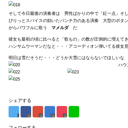
そして今日最後の演奏者は 男性ばかりの中で「紅一点」そ
ぴりっとスパイスの効いたパンチ力のある演奏 大型のボタ
がらパワフルに歌う
マメルダ
だ
彼女も最初の頃に比べると「歌もの」の数が圧倒的に増えて
ハンサムウーマンだなと・・・アコーディオン弾いてる彼女
明日は雪だそうだ・・・どうか大雪にはならないでほしいな
ハウ
シェアする
フォローする