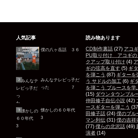
人気記事
読み物あります
CD制作裏話
(27)
アコ
僕の八ヶ岳話 ３６
PU取り付け アコギの
クアップ取り付け
(4)
ギの弦高を直す
(5)
ギ
を弾こう
(87)
ギターを
みんなテレビっ子だ
う サドルの加工
(6)
ギ
った ７
を弾こう ブルースを学
(15)
ダウンタウンブル
仲田修子自伝小説
(42)
ースギターを弾こう
(3
懐かしの６０年代
田修子話
(24)
僕のブル
3
マン列伝
(31)
僕の吉祥
(77)
僕らの北沢話
(49)
演者
(14)