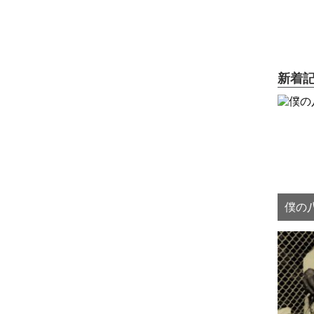
新着
僕の八