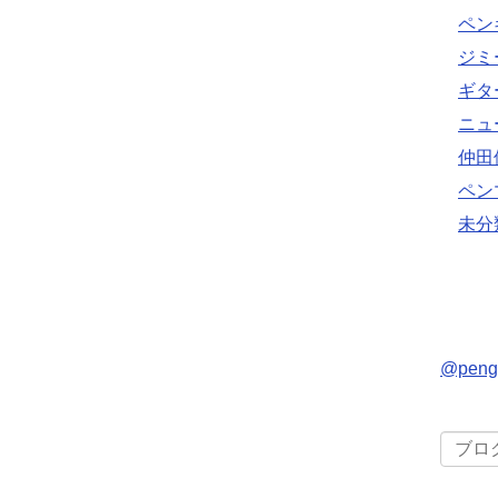
ペン
ジミ
ギタ
ニュ
仲田
ペン
未分
@pen