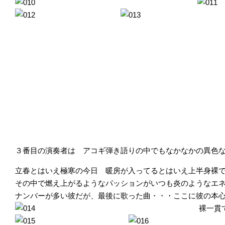
３番目の演奏者は アコギ弾き語りの中でもなかなかの異色
立春とはいえ極寒の今日 暖房が入ってるとはいえ上半身裸
その中で燃え上がるようなパッションがいつも炎のようなエ
ナンバーが多い彼だが、最後に歌った曲・・・ここに彼の本
裸一貫