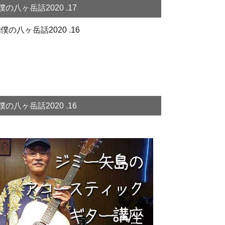
僕の八ヶ岳話2020 .17
僕の八ヶ岳話2020 .16