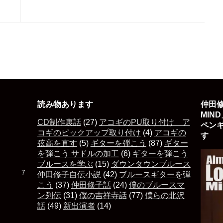
読み物あります
仲田修
MIN
CD制作裏話
(27)
アコギのPU取り付け ア
ペン
コギのピックアップ取り付け
(4)
アコギの
す 
弦高を直す
(5)
ギターを弾こう
(87)
ギター
を弾こう サドルの加工
(6)
ギターを弾こう
ブルースを学ぶ
(15)
ダウンタウンブルース
た ７
仲田修子自伝小説
(42)
ブルースギターを弾
こう
(37)
仲田修子話
(24)
僕のブルースマ
ン列伝
(31)
僕の吉祥寺話
(77)
僕らの北沢
話
(49)
新出演者
(14)