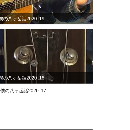
僕の八ヶ岳話2020 .19
僕の八ヶ岳話2020 .18