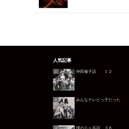
人気記事
仲田修子話 １２
みんなテレビっ子だっ
僕の八ヶ岳話 ３６