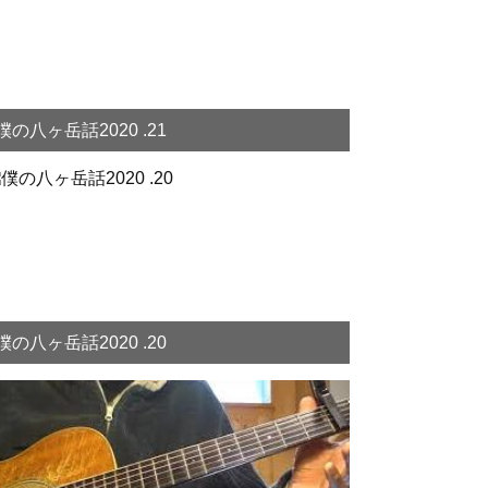
僕の八ヶ岳話2020 .21
僕の八ヶ岳話2020 .20