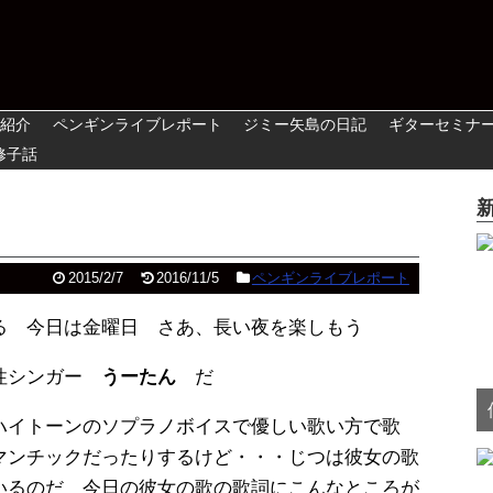
紹介
ペンギンライブレポート
ジミー矢島の日記
ギターセミナ
修子話
2015/2/7
2016/11/5
ペンギンライブレポート
る 今日は金曜日 さあ、長い夜を楽しもう
女性シンガー
うーたん
だ
ハイトーンのソプラノボイスで優しい歌い方で歌
マンチックだったりするけど・・・じつは彼女の歌
いるのだ 今日の彼女の歌の歌詞にこんなところが