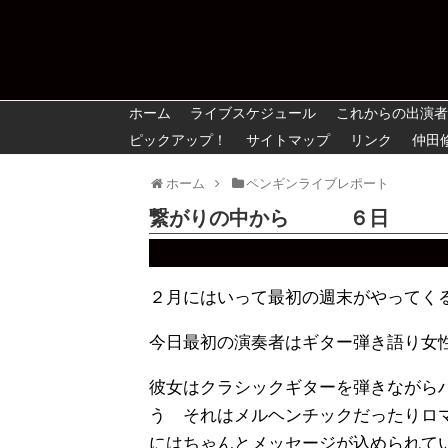
ホーム
ライブスケジュール
これからの出演者
ピックアップ！
サイトマップ
リンク
仲田
ホーム
ペンギンライブレポート
繋がりの中から ６日
２月にはいって最初の週末がやってく
今日最初の演奏者はギター弾き語り
彼女はクラシックギターを弾きながら
う それはメルヘンチックだったりロ
にはちゃんとメッセージが込められて