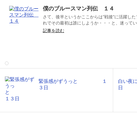
僕のブルースマン列伝 １４
さて、後半というかここからは”戦後"に活躍した
れでその最初は誰にしようか・・・と、迷っていた
記事を読む
緊張感がずうっと １
白い
３日
日