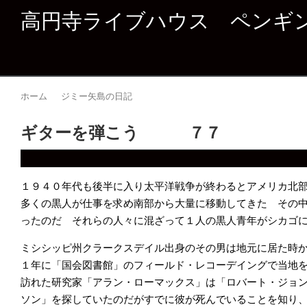
高円寺ライブハウス ペンギ
ホーム
ジミー矢島の日記
ギターを弾こう ７７
１９４０年代も後半に入り太平洋戦争が終わるとアメリカ北
多くの黒人が仕事を求め南部から大量に移動してきた その
ったのだ それらの人々に混ざって１人の黒人青年がシカゴ
ミシシッピ州クラークスデイル出身のその男は地元に居た時
１年に「国会
図書館」のフィールド・レコーデイングで当地
訪れた研究家「アラン・ローマックス」は「ロバート・ジョ
ソン」を探していたのだがすでに彼が死んでいることを知り