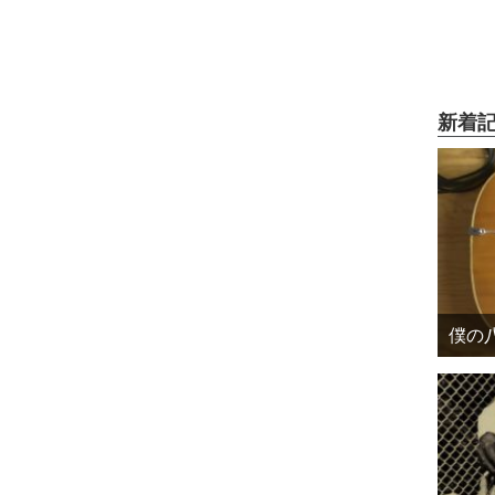
新着
僕の八