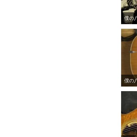
僕の八
僕の八