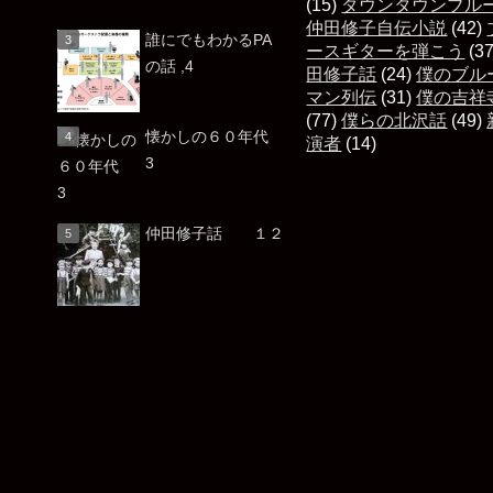
(15)
ダウンタウンブル
仲田修子自伝小説
(42)
誰にでもわかるPA
ースギターを弾こう
(3
の話 ,4
田修子話
(24)
僕のブル
マン列伝
(31)
僕の吉祥
(77)
僕らの北沢話
(49)
懐かしの６０年代
演者
(14)
3
仲田修子話 １２