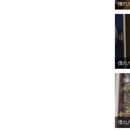
僕の八
僕の八
僕の八