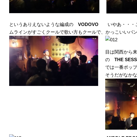
というありえないような編成の
VODOVO
いやあ・・・
ムラインがすごくクールで歌い方もクールで、かっこいいバ
目は関西から来たとい
の
THE SES
では一番ポッ
そうだがなか