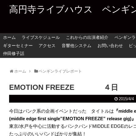
高円寺ライブハウス ペンギ
ホーム
ライブスケジュール
これからの出演者紹介
ペンギンラ
ギターセミナー
アクセス
音響他システム
お問い合わせ
ピ
仲田修子話
ホーム
ペンギンライブレポート
EMOTION FREEZE ４日
2015/4/4
今日はパンク系の企画イベントだった タイトルは
『middle 
(middle edge first single”EMOTION FREEZE” release gig)』
東京/水戸を中心に活動するパンクバンドMIDDLE EDGE
たっぷりのいいバンドばかりが集結！