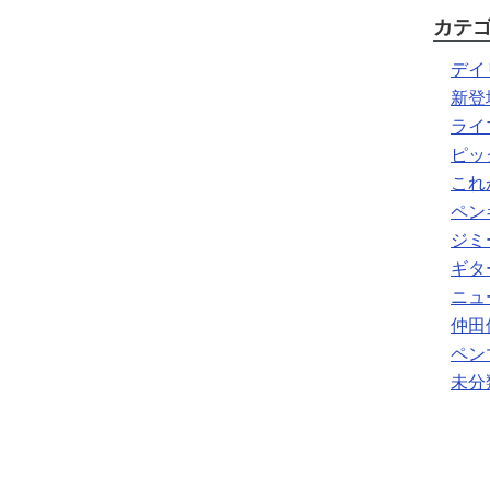
カテ
デイ
新登
ライ
ピッ
これ
ペン
ジミ
ギタ
ニュ
仲田
ペン
未分