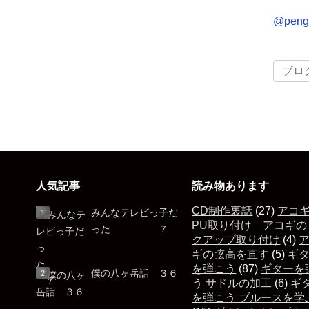
@pen
人気記事
読み物あります
CD制作裏話
(27)
アコ
みんなテレビっ子だ
PU取り付け アコギの
った ７
クアップ取り付け
(4)
ギの弦高を直す
(5)
ギ
を弾こう
(87)
ギターを
僕の八ヶ岳話 ３６
う サドルの加工
(6)
ギ
を弾こう ブルースを学