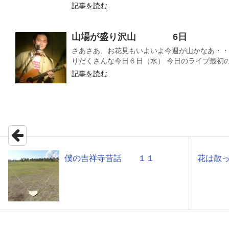
記事を読む
山場が盛り沢山 6日
さあさあ、お花見もいよいよ今週が山かなあ・・
りだくさんな今日６日（水） 今日のライブ最初の演
記事を読む
僕の吉祥寺昔話 １１
花は