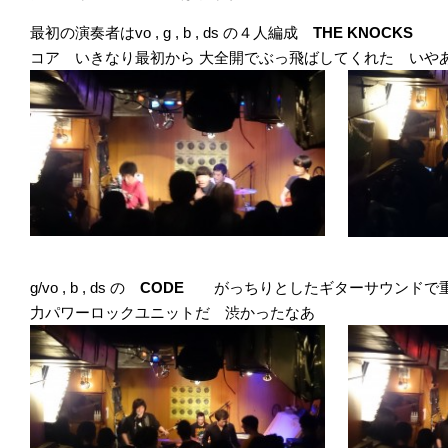
最初の演奏者はvo , g , b , ds の４人編成
THE KNOCK
コア いきなり最初から 大全開でぶっ飛ばしてくれた いや
g/vo , b , ds の
CODE
がっちりとしたギターサウンドで
力パワーロックユニットだ 渋かったなあ