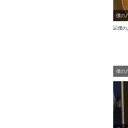
僕の八
僕の八