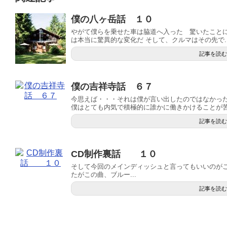
僕の八ヶ岳話 １０
やがて僕らを乗せた車は脇道へ入った 驚いたこと
は本当に驚異的な変化だ そして、クルマはその先で..
記事を読む
僕の吉祥寺話 ６７
今思えば・・・それは僕が言い出したのではなかっ
僕はとても内気で積極的に誰かに働きかけることが苦手
記事を読む
CD制作裏話 １０
そして今回のメインディッシュと言ってもいいのがこの曲 「I 
たがこの曲、ブルー...
記事を読む