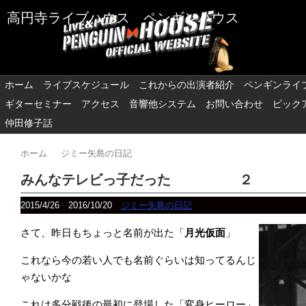
高円寺ライブハウス ペンギンハウス
ホーム
ライブスケジュール
これからの出演者紹介
ペンギンライ
ギターセミナー
アクセス
音響他システム
お問い合わせ
ピック
仲田修子話
ホーム
ジミー矢島の日記
みんなテレビっ子だった ２
2015/4/26
2016/10/20
ジミー矢島の日記
さて、昨日もちょっと名前が出た「
月光仮面
」
これなら今の若い人でも名前ぐらいは知ってるんじ
ゃないかな
これは多分戦後の最初に登場した「変身ヒーロー」