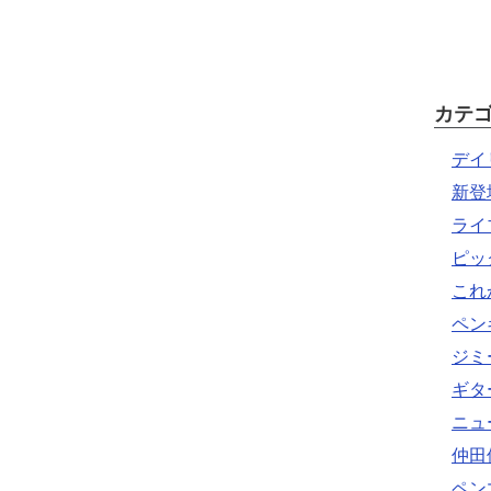
カテ
デイ
新登
ライ
ピッ
これ
ペン
ジミ
ギタ
ニュ
仲田
ペン