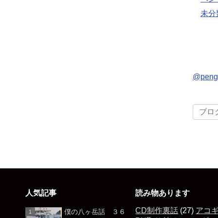
未分
@pen
人気記事
読み物あります
CD制作裏話
(27)
アコ
僕の八ヶ岳話 ３６