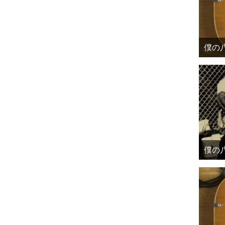
僕の八
僕の八