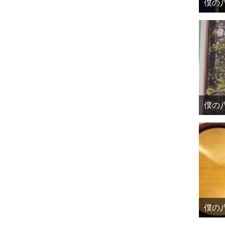
僕の八
僕の八
僕の八