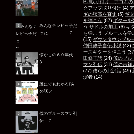
PU取り付け アコギの
クアップ取り付け
(4)
ギの弦高を直す
(5)
ギ
を弾こう
(87)
ギターを
みんなテレビっ子だ
う サドルの加工
(6)
ギ
った ７
を弾こう ブルースを学
(15)
ダウンタウンブル
仲田修子自伝小説
(42)
ースギターを弾こう
(3
懐かしの６０年代
田修子話
(24)
僕のブル
3
マン列伝
(31)
僕の吉祥
(77)
僕らの北沢話
(49)
演者
(14)
誰にでもわかるPA
の話 ,4
僕のブルースマン列
伝 ７