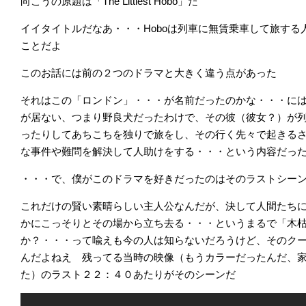
向こうの原題は「The Littlest Hobo」だ
イイタイトルだなあ・・・Hoboは列車に無賃乗車して旅する
ことだよ
このお話には前の２つのドラマと大きく違う点があった
それはこの「ロンドン」・・・が名前だったのかな・・・に
が居ない、つまり野良犬だったわけで、その彼（彼女？）が
ったりしてあちこちを独りで旅をし、その行く先々で起きる
な事件や難問を解決して人助けをする・・・という内容だっ
・・・で、僕がこのドラマを好きだったのはそのラストシー
これだけの賢い素晴らしい主人公なんだが、決して人間たち
かにこっそりとその場から立ち去る・・・というまるで「木
か？・・・って喩えも今の人は知らないだろうけど、そのク
んだよねえ 残ってる当時の映像（もうカラーだったんだ、家
た）のラスト２２：４０あたりがそのシーンだ