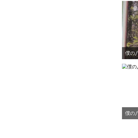
僕の八
僕の八