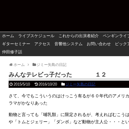
ホーム
ライブスケジュール
これからの出演者紹介
ペンギンライ
ギターセミナー
アクセス
音響他システム
お問い合わせ
ピック
仲田修子話
ホーム
ジミー矢島の日記
みんなテレビっ子だった １２
2015/5/10
2016/10/20
ジミー矢島の日記
さて、今でもこういうのはけっこう有るが６０年代のアメリ
ラマがかなりあった
動物と言っても「哺乳類」に限定されるが、考えればむこう
や「トムとジェリー」「ダンボ」など動物が主人公・・・と