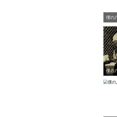
僕の八
僕の八