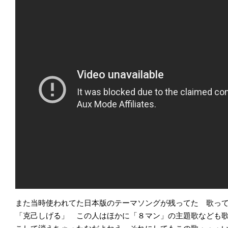
また当時使われてた日本版のテーマソングが残ってた 歌っ
「克己しげる」 この人はほかに「８マン」の主題歌なども