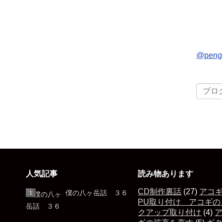
@pen
人気記事
読み物あります
CD制作裏話
(27)
アコ
僕の八ヶ岳話 ３６
PU取り付け アコギの
クアップ取り付け
(4)