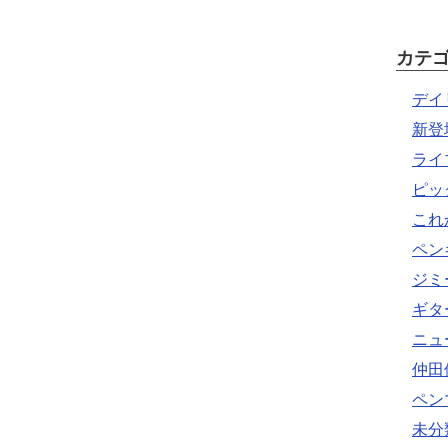
カテ
デイ
新登
ライ
ピッ
これ
ペン
ジミ
ギタ
ニュ
仲田
ペン
未分