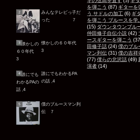
ギの弦高を直す
(5)
ギ
を弾こう
(87)
ギターを
みんなテレビっ子だ
う サドルの加工
(6)
ギ
った ７
を弾こう ブルースを学
(15)
ダウンタウンブル
仲田修子自伝小説
(42)
ースギターを弾こう
(3
懐かしの６０年代
田修子話
(24)
僕のブル
3
マン列伝
(31)
僕の吉祥
(77)
僕らの北沢話
(49)
演者
(14)
誰にでもわかるPA
の話 ,4
僕のブルースマン列
伝 ７