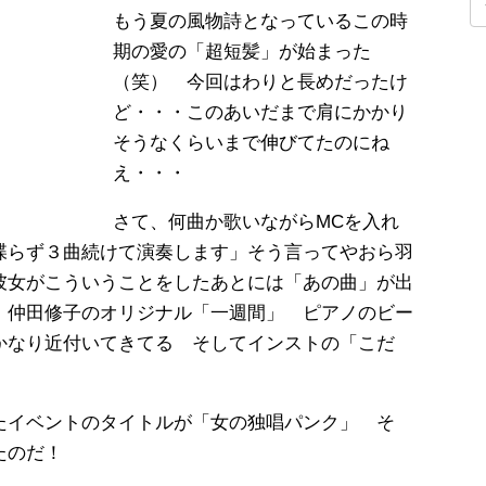
もう夏の風物詩となっているこの時
期の愛の「超短髪」が始まった
（笑） 今回はわりと長めだったけ
ど・・・このあいだまで肩にかかり
そうなくらいまで伸びてたのにね
え・・・
さて、何曲か歌いながらMCを入れ
喋らず３曲続けて演奏します」そう言ってやおら羽
彼女がこういうことをしたあとには「あの曲」が出
 仲田修子のオリジナル「一週間」 ピアノのビー
かなり近付いてきてる そしてインストの「こだ
たイベントのタイトルが「女の独唱パンク」 そ
たのだ！