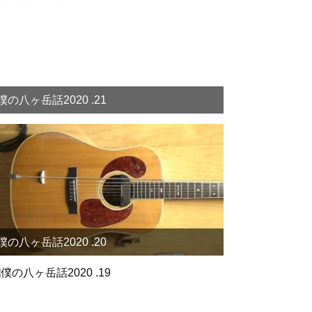
僕の八ヶ岳話2020 .21
僕の八ヶ岳話2020 .20