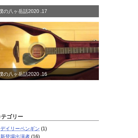
僕の八ヶ岳話2020 .17
僕の八ヶ岳話2020 .16
カテゴリー
デイリーペンギン
(1)
新登場出演者
(16)