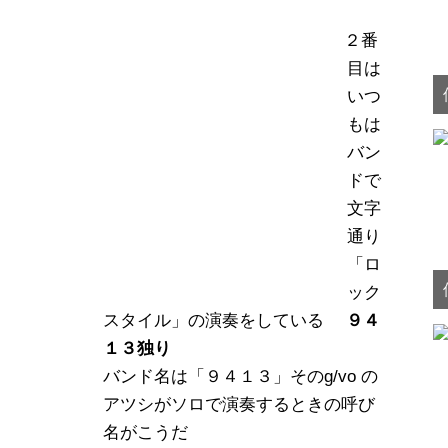
２番
目は
いつ
もは
バン
ドで
文字
通り
「ロ
ック
スタイル」の演奏をしている
９４
１３独り
バンド名は「９４１３」そのg/vo の
アツシがソロで演奏するときの呼び
名がこうだ