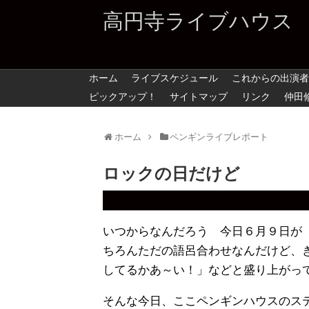
高円寺ライブハウス
ホーム
ライブスケジュール
これからの出演者
ピックアップ！
サイトマップ
リンク
仲田
ホーム
ペンギンライブレポート
ロックの日だけど
いつからなんだろう 今日６月９日が
ちろんただの語呂合わせなんだけど、
してるかあ～い！」などと盛り上がっ
そんな今日、ここペンギンハウスのス