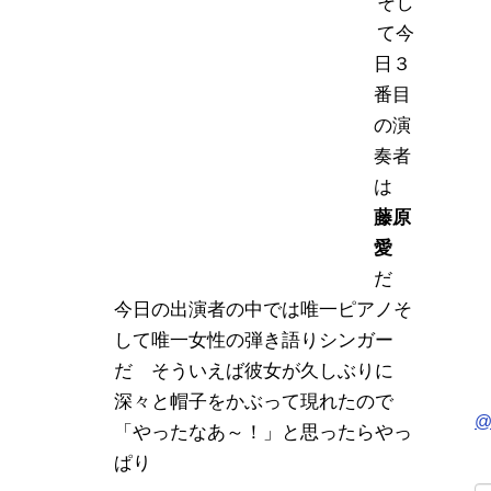
そし
て今
日３
番目
の演
奏者
は
藤原
愛
だ
今日の出演者の中では唯一ピアノそ
して唯一女性の弾き語りシンガー
だ そういえば彼女が久しぶりに
深々と帽子をかぶって現れたので
@
「やったなあ～！」と思ったらやっ
ぱり