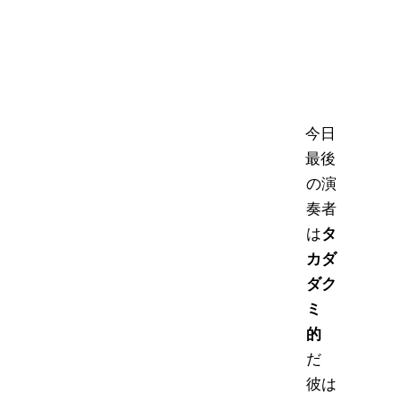
今日
最後
の演
奏者
は
タ
カダ
ダク
ミ
的
だ
彼は