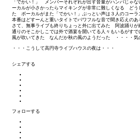
「でかい！」 メンバーそれぞれが出す音量がハンパじゃな
ーカルが小さかったらマイキングが非常に難しくなる どう
た ボーカルがまた「でかい！」ぶっとい声は３人のコーラ
本番はどすーんと重いタイトでパワフルな音で聞き応えのあ
さて、無事ライブも終りちょっと外に出てみた 阿波踊りが
通りのそこかしこでは外で酒宴を開いてる人々もいるがすで
風が吹いてきた なんだか秋の風のようだった ・・・・気
・・・こうして高円寺ライブハウスの夜は・・・
シェアする
フォローする