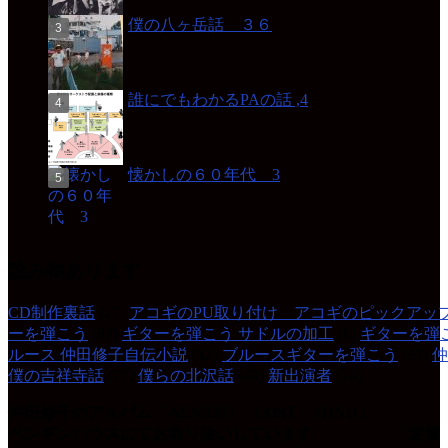
僕の八ヶ岳話 ３６
誰にでもわかるPAの話 ,4
懐かしの６０年代 3
読み物あります
CD制作裏話
(27)
アコギのPU取り付け アコギのピックアッ
ーを弾こう
(87)
ギターを弾こう サドルの加工
(6)
ギターを弾
ルース 仲田修子自伝小説
(42)
ブルースギターを弾こう
(37)
仲
僕の吉祥寺話
(77)
僕らの北沢話
(49)
新出演者
(14)
仲田修子のアルバム「ALMOST LOST MIND」
ペンギンハウスにてお取り扱いしています 「定価 