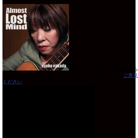
ご質問、ご意見、ご感想はこち
どんなちょっとした事でもお便り頂けると嬉しいです♪
ご意見
ください