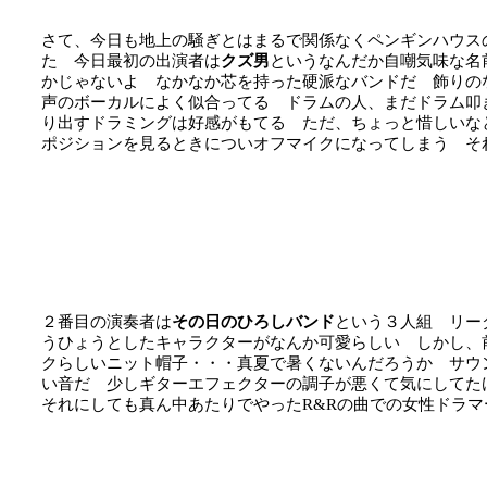
さて、今日も地上の騒ぎとはまるで関係なくペンギンハウス
た 今日最初の出演者は
クズ男
というなんだか自嘲気味な名
かじゃないよ なかなか芯を持った硬派なバンドだ 飾りの
声のボーカルによく似合ってる ドラムの人、まだドラム叩
り出すドラミングは好感がもてる ただ、ちょっと惜しいな
ポジションを見るときについオフマイクになってしまう そ
２番目の演奏者は
その日のひろしバンド
という３人組 リー
うひょうとしたキャラクターがなんか可愛らしい しかし、
クらしいニット帽子・・・真夏で暑くないんだろうか サウ
い音だ 少しギターエフェクターの調子が悪くて気にして
それにしても真ん中あたりでやったR&Rの曲での女性ドラ