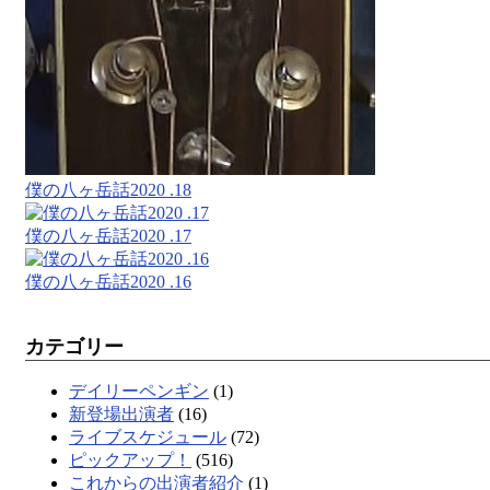
僕の八ヶ岳話2020 .18
僕の八ヶ岳話2020 .17
僕の八ヶ岳話2020 .16
カテゴリー
デイリーペンギン
(1)
新登場出演者
(16)
ライブスケジュール
(72)
ピックアップ！
(516)
これからの出演者紹介
(1)