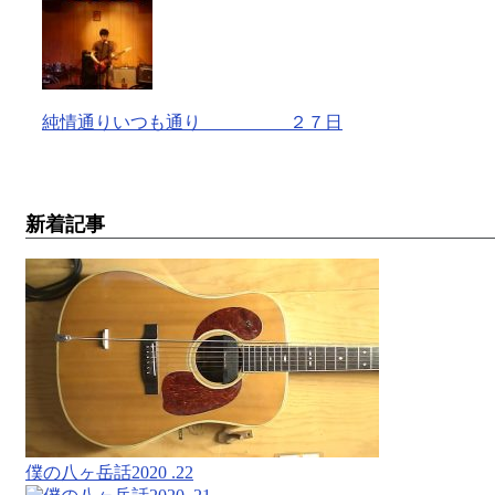
純情通りいつも通り ２７日
新着記事
僕の八ヶ岳話2020 .22