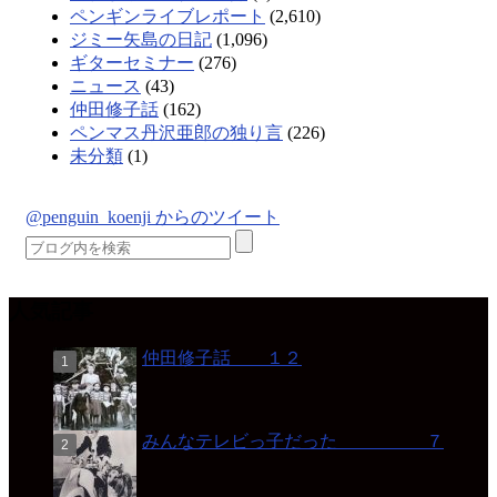
ペンギンライブレポート
(2,610)
ジミー矢島の日記
(1,096)
ギターセミナー
(276)
ニュース
(43)
仲田修子話
(162)
ペンマス丹沢亜郎の独り言
(226)
未分類
(1)
@penguin_koenji からのツイート
人気記事
仲田修子話 １２
みんなテレビっ子だった ７