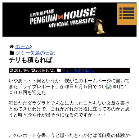
ホーム
ジミー矢島の日記
チリも積もれば
2015/9/6
2016/10/21
ジミー矢島の日記
いやあ・・・何というか 僕がこのホームページに書いて
きた「ライブレポート」が昨日９月５日でつい
に１
０００回を迎えた
毎日ただダラダラとそんなに大したこともない文章を書き
とめてきたわけで、これがどれだけ役に立ってるのかと思
うと時々冷や汗が出そうになるのですが・・・
このレポートを書こうと思ったきっかけは僕自身の体験か