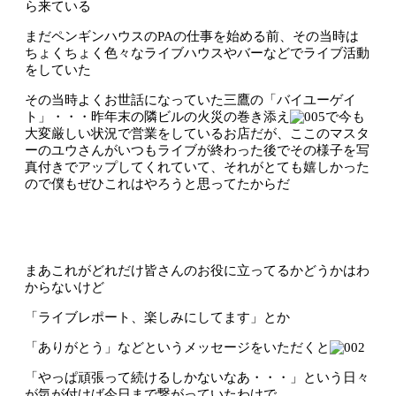
ら来ている
まだペンギンハウスのPAの仕事を始める前、その当時は
ちょくちょく色々なライブハウスやバーなどでライブ活動
をしていた
その当時よくお世話になっていた三鷹の「バイユーゲイ
ト」・・・昨年末の隣ビルの火災の巻き添え
で今も
大変厳しい状況で営業をしているお店だが、ここのマスタ
ーのユウさんがいつもライブが終わった後でその様子を写
真付きでアップしてくれていて、それがとても嬉しかった
ので僕もぜひこれはやろうと思ってたからだ
まあこれがどれだけ皆さんのお役に立ってるかどうかはわ
からないけど
「ライブレポート、楽しみにしてます」とか
「ありがとう」などというメッセージをいただくと
「やっぱ頑張って続けるしかないなあ・・・」という日々
が気が付けば今日まで繋がっていたわけで