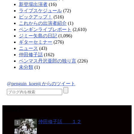
新登場出演者
(16)
ライブスケジュール
(72)
ピックアップ！
(516)
これからの出演者紹介
(1)
ペンギンライブレポート
(2,610)
ジミー矢島の日記
(1,096)
ギターセミナー
(276)
ニュース
(43)
仲田修子話
(162)
ペンマス丹沢亜郎の独り言
(226)
未分類
(1)
@penguin_koenji からのツイート
人気記事
仲田修子話 １２