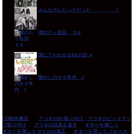
みんなテレビっ子だった ７
僕の八ヶ岳話 ３６
誰にでもわかるPAの話 ,4
懐かしの６０年代 3
読み物あります
CD制作裏話
(27)
アコギのPU取り付け アコギのピックアッ
プ取り付け
(4)
アコギの弦高を直す
(5)
ギターを弾こう
(87)
ギターを弾こう サドルの加工
(6)
ギターを弾こう ブルース