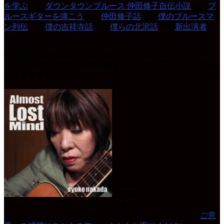
を学ぶ
(15)
ダウンタウンブルース 仲田修子自伝小説
(42)
ブ
ルースギターを弾こう
(37)
仲田修子話
(24)
僕のブルースマ
ン列伝
(31)
僕の吉祥寺話
(77)
僕らの北沢話
(49)
新出演者
(14)
仲田修子のアルバム「ALMOST LOST MIND」
ペンギンハウスにてお取り扱いしています 「定
価 ２０００円」
ご質問、ご意見、ご感想はこ
ちらの↓フォームよりお願いします。
どんなちょっとした事でもお便り頂けると嬉しいです♪
ご意