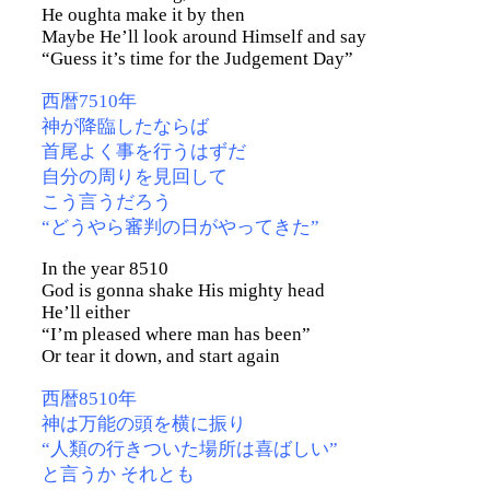
He oughta make it by then
Maybe He’ll look around Himself and say
“Guess it’s time for the Judgement Day”
西暦7510年
神が降臨したならば
首尾よく事を行うはずだ
自分の周りを見回して
こう言うだろう
“どうやら審判の日がやってきた”
In the year 8510
God is gonna shake His mighty head
He’ll either
“I’m pleased where man has been”
Or tear it down, and start again
西暦8510年
神は万能の頭を横に振り
“人類の行きついた場所は喜ばしい”
と言うか それとも