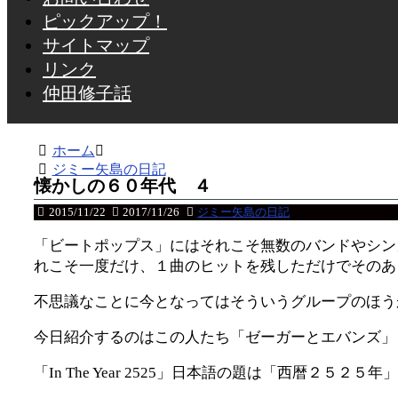
ピックアップ！
サイトマップ
リンク
仲田修子話
ホーム
ジミー矢島の日記
懐かしの６０年代 ４
2015/11/22
2017/11/26
ジミー矢島の日記
「ビートポップス」にはそれこそ無数のバンドやシン
れこそ一度だけ、１曲のヒットを残しただけでそのあ
不思議なことに今となってはそういうグループのほう
今日紹介するのはこの人たち「ゼーガーとエバンズ」 
「In The Year 2525」日本語の題は「西暦２５２５年