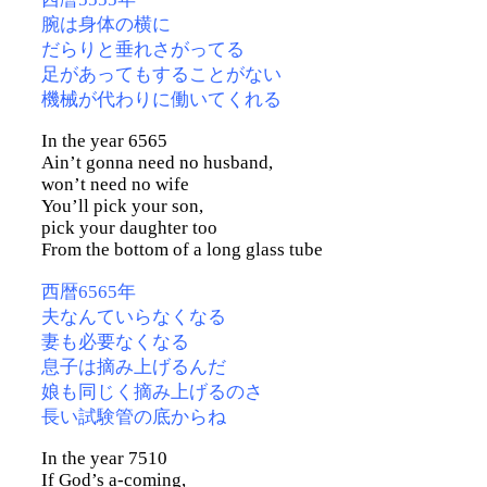
腕は身体の横に
だらりと垂れさがってる
足があってもすることがない
機械が代わりに働いてくれる
In the year 6565
Ain’t gonna need no husband,
won’t need no wife
You’ll pick your son,
pick your daughter too
From the bottom of a long glass tube
西暦6565年
夫なんていらなくなる
妻も必要なくなる
息子は摘み上げるんだ
娘も同じく摘み上げるのさ
長い試験管の底からね
In the year 7510
If God’s a-coming,