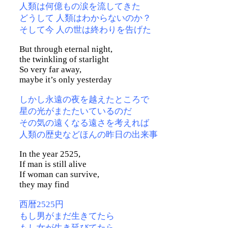
人類は何億もの涙を流してきた
どうして 人類はわからないのか？
そして今 人の世は終わりを告げた
But through eternal night,
the twinkling of starlight
So very far away,
maybe it’s only yesterday
しかし永遠の夜を越えたところで
星の光がまたたいているのだ
その気の遠くなる遠さを考えれば
人類の歴史などほんの昨日の出来事
In the year 2525,
If man is still alive
If woman can survive,
they may find
西暦2525円
もし男がまだ生きてたら
もし女が生き延びてたら