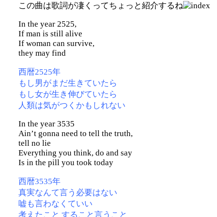
この曲は歌詞が凄くってちょっと紹介するね
In the year 2525,
If man is still alive
If woman can survive,
they may find
西暦2525年
もし男がまだ生きていたら
もし女が生き伸びていたら
人類は気がつくかもしれない
In the year 3535
Ain’t gonna need to tell the truth,
tell no lie
Everything you think, do and say
Is in the pill you took today
西暦3535年
真実なんて言う必要はない
嘘も言わなくていい
考えたこと すること言うこと