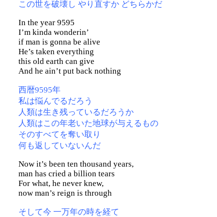
この世を破壊し やり直すか どちらかだ
In the year 9595
I’m kinda wonderin’
if man is gonna be alive
He’s taken everything
this old earth can give
And he ain’t put back nothing
西暦9595年
私は悩んでるだろう
人類は生き残っているだろうか
人類はこの年老いた地球が与えるもの
そのすべてを奪い取り
何も返していないんだ
Now it’s been ten thousand years,
man has cried a billion tears
For what, he never knew,
now man’s reign is through
そして今 一万年の時を経て