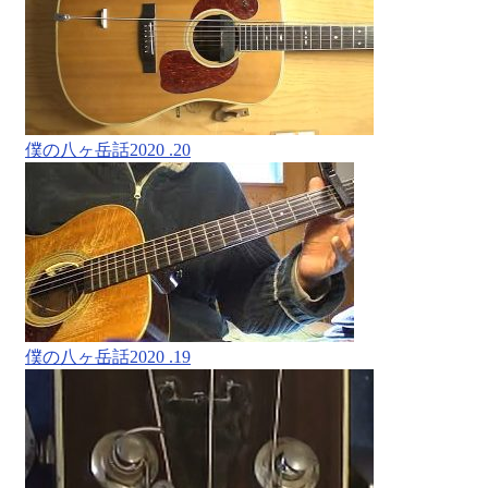
僕の八ヶ岳話2020 .20
僕の八ヶ岳話2020 .19