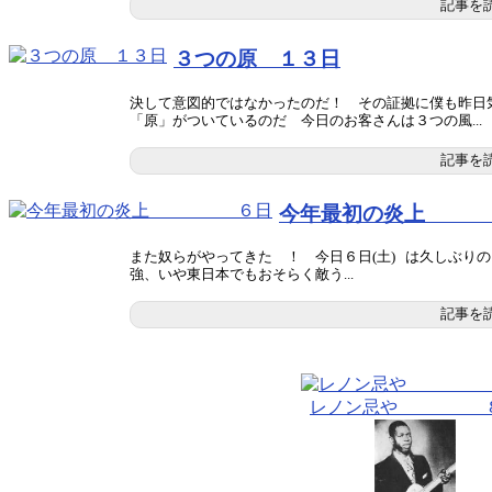
記事を
３つの原 １３日
決して意図的ではなかったのだ！ その証拠に僕も昨日
「原」がついているのだ 今日のお客さんは３つの風...
記事を
今年最初の炎上
また奴らがやってきた ！ 今日６日(土) は久しぶり
強、いや東日本でもおそらく敵う...
記事を
レノン忌や 