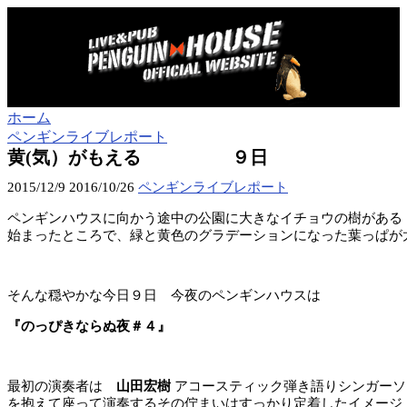
ホーム
ペンギンライブレポート
黄(気）がもえる ９日
2015/12/9
2016/10/26
ペンギンライブレポート
ペンギンハウスに向かう途中の公園に大きなイチョウの樹がある
始まったところで、緑と黄色のグラデーションになった葉っぱが
そんな穏やかな今日９日 今夜のペンギンハウスは
『のっぴきならぬ夜＃４』
最初の演奏者は
山田宏樹
アコースティック弾き語りシンガーソン
を抱えて座って演奏するその佇まいはすっかり定着したイメージ