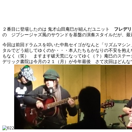
２番目に登場したのは 鬼才山田庵巳が組んだユニット
フレデリ
の ジプシージャズ風のサウンドを基盤の演奏スタイルだが、最
今回は前回ドラムスを叩いた中島セイゴがなんと「リズムマシン
タルでどう組してゆくのか・・・本人たちもかなりの不安を抱え
もなく（笑） ますます破天荒になってゆく（？）庵巳のステー
デリック書院は今月の２１（月）が今年最後 さて次回はどんな”