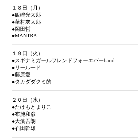
１８日（月）
●飯嶋光太郎
●華村灰太郎
●岡田哲
●MΛNTRΛ
１９日（火）
●スギナミガールフレンドフォーエバーband
●リールード
●藤原愛
●タカダダクミ的
２０日（水）
●たけもとまりこ
●布施和彦
●大濱吾朗
●石田幹雄