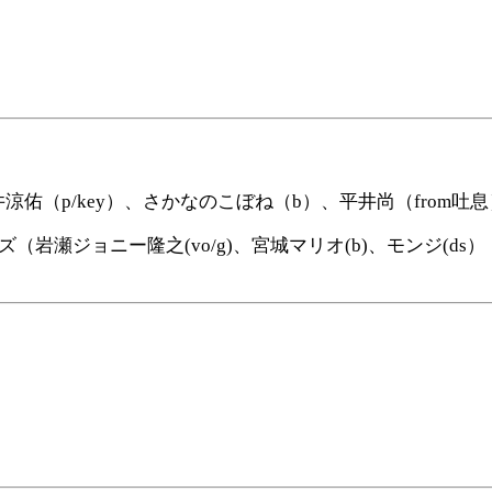
涼佑（p/key）、さかなのこぼね（b）、平井尚（from吐息
瀬ジョニー隆之(vo/g)、宮城マリオ(b)、モンジ(ds）