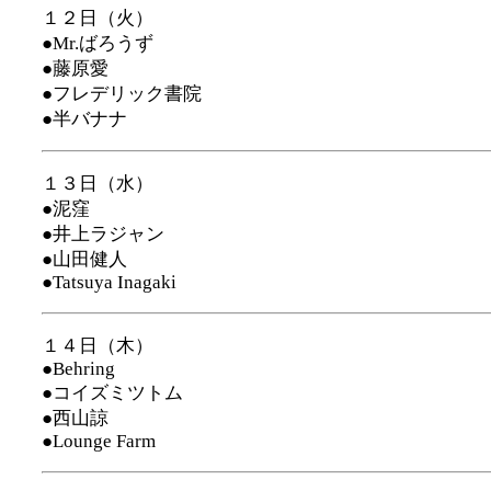
１２日（火）
●Mr.ばろうず
●藤原愛
●フレデリック書院
●半バナナ
１３日（水）
●泥窪
●井上ラジャン
●山田健人
●Tatsuya Inagaki
１４日（木）
●Behring
●コイズミツトム
●西山諒
●Lounge Farm