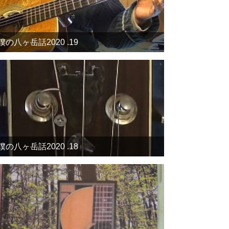
僕の八ヶ岳話2020 .19
僕の八ヶ岳話2020 .18