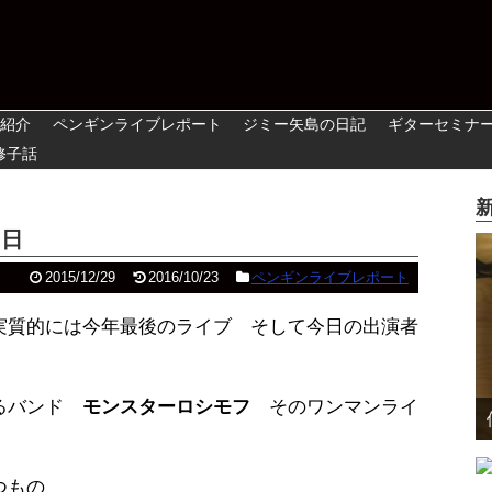
紹介
ペンギンライブレポート
ジミー矢島の日記
ギターセミナ
修子話
日
2015/12/29
2016/10/23
ペンギンライブレポート
実質的には今年最後のライブ そして今日の出演者
いるバンド
モンスターロシモフ
そのワンマンライ
つもの