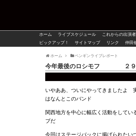
ホーム
ライブスケジュール
これからの出演者
ピックアップ！
サイトマップ
リンク
仲田
ホーム
ペンギンライブレポート
今年最後のロシモフ ２９
いやああ、ついにやってきましたよ 
はなんとこのバンド
関西地方を中心に幅広く活動をして
ブだ
今回はステージバックに掲げられたい