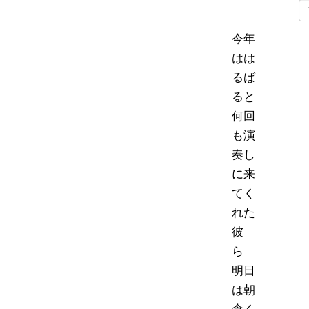
今年
はは
るば
ると
何回
も演
奏し
に来
てく
れた
彼
ら
明日
は朝