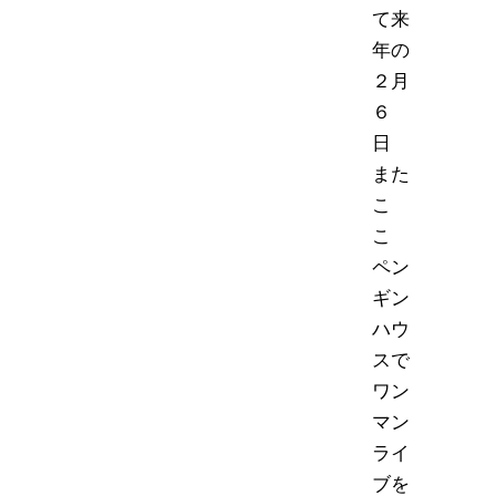
て来
年の
２月
６
日
また
こ
こ
ペン
ギン
ハウ
スで
ワン
マン
ライ
ブを