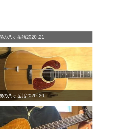
僕の八ヶ岳話2020 .21
僕の八ヶ岳話2020 .20