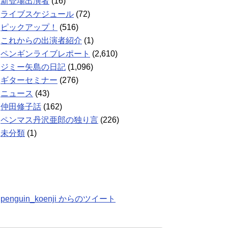
新登場出演者
(16)
ライブスケジュール
(72)
ピックアップ！
(516)
これからの出演者紹介
(1)
ペンギンライブレポート
(2,610)
ジミー矢島の日記
(1,096)
ギターセミナー
(276)
ニュース
(43)
仲田修子話
(162)
ペンマス丹沢亜郎の独り言
(226)
未分類
(1)
penguin_koenji からのツイート