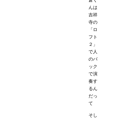
倉く
んは
吉祥
寺の
「ロ
フト
２」
で人
のバ
ック
で演
奏す
るん
だっ
て
そし