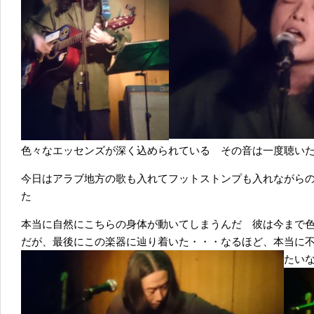
色々なエッセンズが深く込められている その音は一度聴い
今日はアラブ地方の歌も入れてフットストンプも入れながら
た
本当に自然にこちらの身体が動いてしまうんだ 彼は今まで
だが、最後にこの楽器に辿り着いた・・・なるほど、本当に
たい