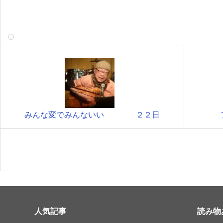
みんな変でみんないい ２２日
人気記事
読み物