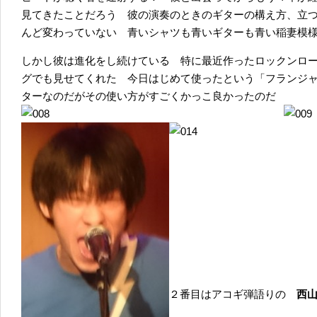
見てきたことだろう 彼の演奏のときのギターの構え方、立
んど変わっていない 青いシャツも青いギターも青い稲妻模
しかし彼は進化をし続けている 特に最近作ったロックンロ
グでも見せてくれた 今日はじめて使ったという「フランジ
ターなのだがその使い方がすごくかっこ良かったのだ
２番目はアコギ弾語りの
西