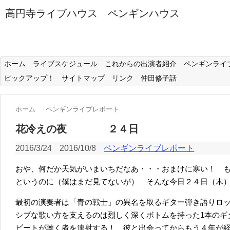
高円寺ライブハウス ペンギンハウス
ホーム
ライブスケジュール
これからの出演者紹介
ペンギンライ
ピックアップ！
サイトマップ
リンク
仲田修子話
ホーム
ペンギンライブレポート
花冷えの夜 ２４日
2016/3/24
2016/10/8
ペンギンライブレポート
おや、何だか天気がいまいちだなあ・・・おまけに寒い！ 
というのに（僕はまだ見てないが） そんな今日２４日（木
最初の演奏者は「青の戦士」の異名を取るギター弾き語りロ
シブな歌い方を支えるのは烈しく深くボトムを持った1本のギ
ビートが聴く者を連射する！ 彼と出会ってからもう４年が