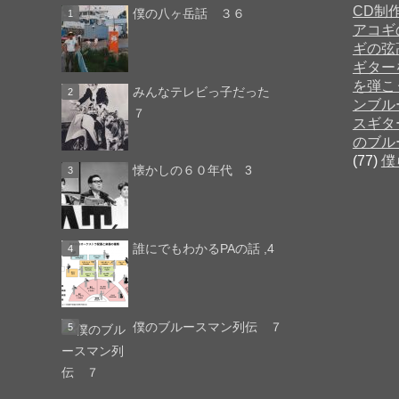
CD制
僕の八ヶ岳話 ３６
アコギ
ギの弦
ギター
を弾こ
みんなテレビっ子だった
ンブル
７
スギタ
のブル
(77)
僕
懐かしの６０年代 3
誰にでもわかるPAの話 ,4
僕のブルースマン列伝 ７