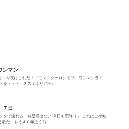
ワンマン
と、今夜はこれだ！『モンスターロシモフ ワンマンライ
トを・・・ 久スィぶりに関西...
７日
ンダで濡れる お星様出ない/今日も雨降り」 これはご存知
歌だ もう４０年近く前...