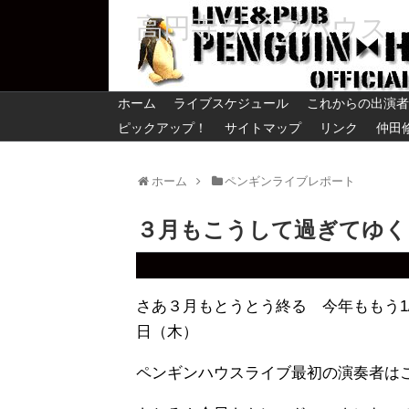
高円寺ライブハウス
ホーム
ライブスケジュール
これからの出演者
ピックアップ！
サイトマップ
リンク
仲田
ホーム
ペンギンライブレポート
３月もこうして過ぎて
さあ３月もとうとう終る 今年ももう1
日（木）
ペンギンハウスライブ最初の演奏者