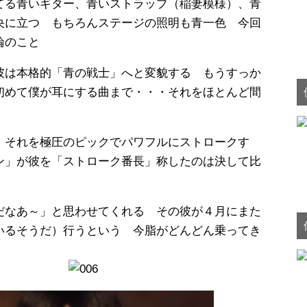
てる青いギター、青いストラップ（稲妻模様）、青
央に立つ もちろんステージの照明も青一色 今回
論のこと
彼は本格的「青の戦士」へと変貌する もうすっか
初めて僕が耳にする曲まで・・・それをほとんど間
 それを極圧のピックでパワフルにストロークす
ン」が彼を「ストローク番長」称したのは決して比
だなあ～」と思わせてくれる その彼が４月にまた
いるそうだ）行うという 今脂がどんどん乗ってき