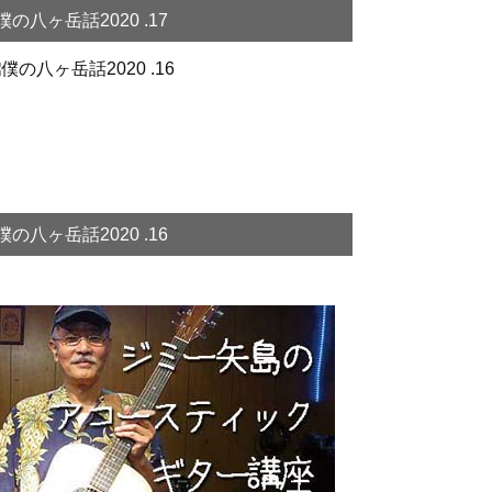
僕の八ヶ岳話2020 .17
僕の八ヶ岳話2020 .16