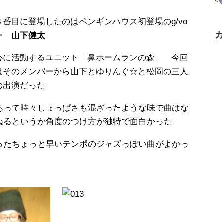
３番目に登場したのはペンギンハウス初登場のg/vo
ガー
山下健太
心に活動するユニット「鼻ホームランの森」 今回
はそのメンバーから山下とゆりんぐ☆と松岡の三人
の出演だった
あって時々しょっぱさも混ざったような味で曲はな
ねるというか角度のつけ方が独特で面白かった
ったちょっと早いテンポのジャズっぽい曲がよかっ