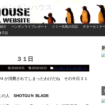
 ペンギンハウス
紹介
ペンギンライブレポート
ジミー矢島の日記
ギターセミナ
修子話
ゆく ３１日
2016/3/31
2016/10/23
ペンギンライブレポート
/4 が消費されてしまったわけだね その今日
３１
はこの人
SHOTGUＮ BLADE