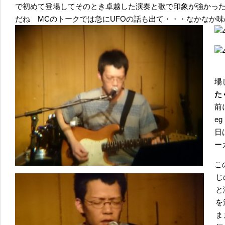
で初めて登場してそのとき卓越した演奏と歌で印象が強かっ
だね MCのトークでは急にUFOの話も出て・・・なかなか
場
た
前に
e
日
ー
こ
じ
と
を
ま