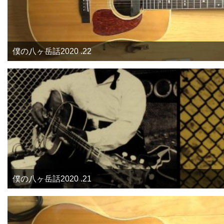
僕の八ヶ岳話2020 .22
僕の八ヶ岳話2020 .21