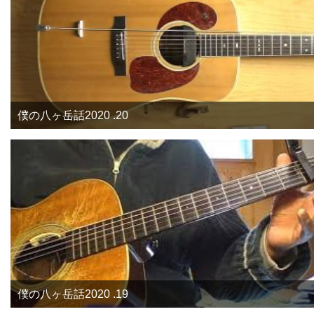
僕の八ヶ岳話2020 .20
僕の八ヶ岳話2020 .19