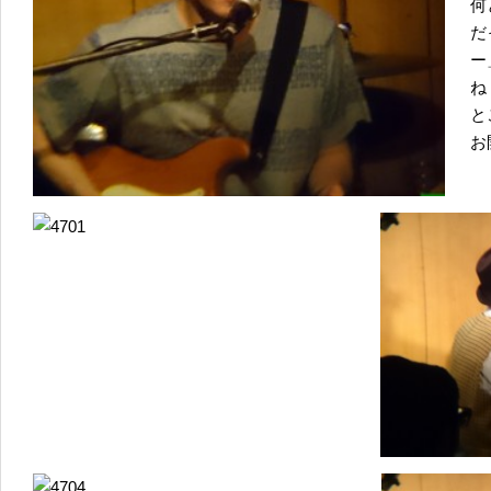
何
だ
ー
ね
と
お