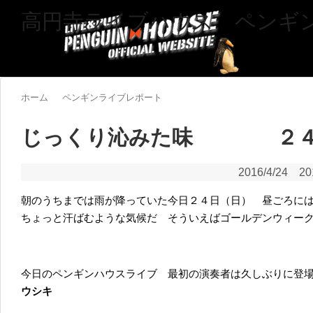
高円寺ライブハウス ペンギ
ホーム
ペンギンライブレポート
じっくり沁みた味 ２４
2016/4/24
20
朝のうちまでは雨が降っていた今日２４日（日） 昼ごろに
ちょっと汗ばむような気候だ そういえばゴールデンウィー
今日のペンギンハウスライブ 最初の演奏者は久しぶりに登
ウシキ