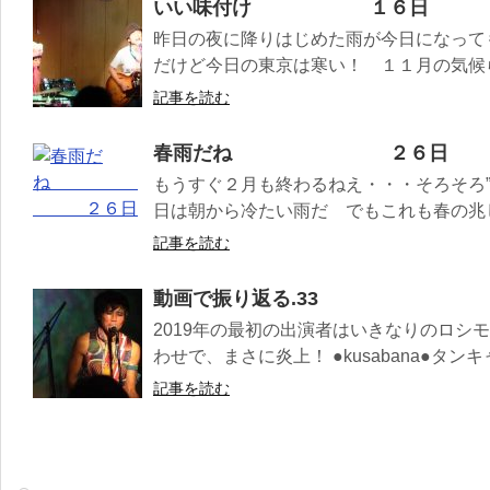
いい味付け １６日
昨日の夜に降りはじめた雨が今日になって
だけど今日の東京は寒い！ １１月の気候らし
記事を読む
春雨だね ２６日
もうすぐ２月も終わるねえ・・・そろそろ”
日は朝から冷たい雨だ でもこれも春の兆しな
記事を読む
動画で振り返る.33
2019年の最初の出演者はいきなりのロシ
わせで、まさに炎上！ ●kusabana●タンキ
記事を読む