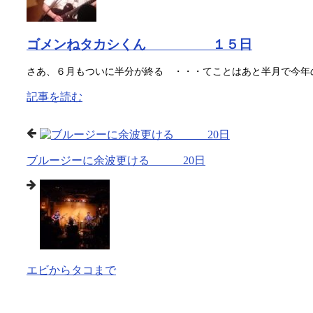
ゴメンねタカシくん １５日
さあ、６月もついに半分が終る ・・・てことはあと半月で今年の
記事を読む
ブルージーに余波更ける 20日
エビからタコまで