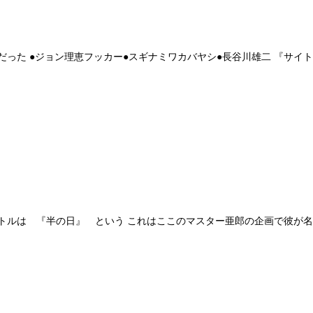
た ●ジョン理恵フッカー●スギナミワカバヤシ●長谷川雄二 『サイトウ
ルは 『半の日』 という これはここのマスター亜郎の企画で彼が名付