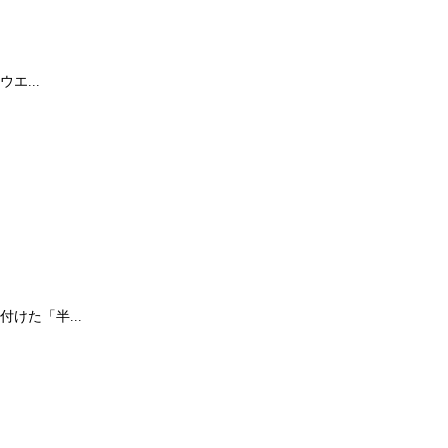
エ...
けた「半...