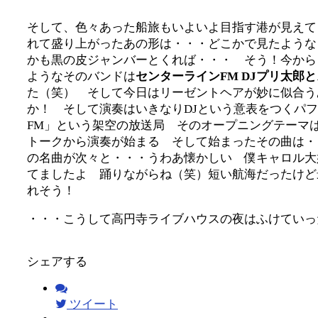
そして、色々あった船旅もいよいよ目指す港が見えて
れて盛り上がったあの形は・・・どこかで見たような
かも黒の皮ジャンバーとくれば・・・ そう！今から
ようなそのバンドは
センターラインFM DJプリ太郎と
た（笑） そして今日はリーゼントヘアが妙に似合う
か！ そして演奏はいきなりDJという意表をつくパ
FM」という架空の放送局 そのオープニングテーマはあの「
トークから演奏が始まる そして始まったその曲は・
の名曲が次々と・・・うわあ懐かしい 僕キャロル大
てましたよ 踊りながらね（笑）短い航海だったけど
れそう！
・・・こうして高円寺ライブハウスの夜はふけていっ
シェアする
ツイート