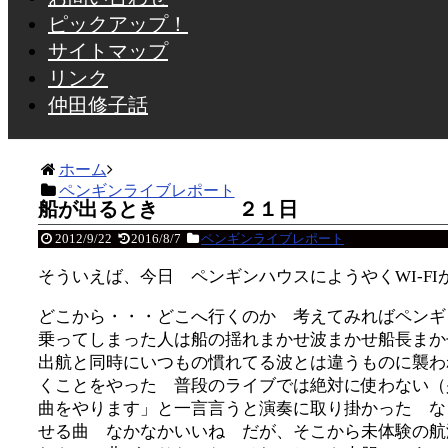
ピックアップ！
サイトマップ
リンク
仲田修子話
ホーム
ペンギンライブレポート
船が出るとき ２１日
2012/9/22
2016/8/7
ペンギンライブレポート
そういえば、今日 ペンギンハウスにようやくWI-F
どこから・・・どこへ行くのか 考えてみればペンギ
乗ってしまった人は船の揺れまかせ波まかせ船長まか
出航と同時にいつもの慣れてる波とは違うものに襲わ
くことをやった 普段のライブでは絶対に使わない（
曲をやります」と一言言うと演奏に取り掛かった な
せる曲 なかなかいいね だが、そこから未体験の航