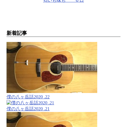
匂いも味も ６日
新着記事
僕の八ヶ岳話2020 .22
僕の八ヶ岳話2020 .21