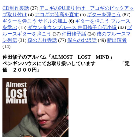
CD制作裏話
(27)
アコギのPU取り付け アコギのピックアッ
プ取り付け
(4)
アコギの弦高を直す
(5)
ギターを弾こう
(87)
ギターを弾こう サドルの加工
(6)
ギターを弾こう ブルース
を学ぶ
(15)
ダウンタウンブルース 仲田修子自伝小説
(42)
ブ
ルースギターを弾こう
(37)
仲田修子話
(24)
僕のブルースマ
ン列伝
(31)
僕の吉祥寺話
(77)
僕らの北沢話
(49)
新出演者
(14)
仲田修子のアルバム「ALMOST LOST MIND」
ペンギンハウスにてお取り扱いしています 「定
価 ２０００円」