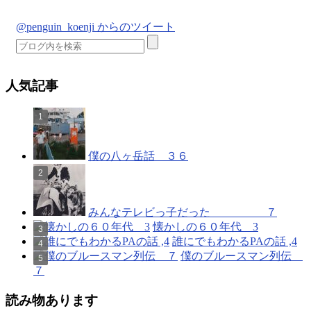
@penguin_koenji からのツイート
人気記事
僕の八ヶ岳話 ３６
みんなテレビっ子だった ７
懐かしの６０年代 3
誰にでもわかるPAの話 ,4
僕のブルースマン列伝
７
読み物あります