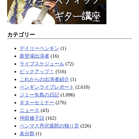
カテゴリー
デイリーペンギン
(1)
新登場出演者
(16)
ライブスケジュール
(72)
ピックアップ！
(516)
これからの出演者紹介
(1)
ペンギンライブレポート
(2,610)
ジミー矢島の日記
(1,096)
ギターセミナー
(276)
ニュース
(43)
仲田修子話
(162)
ペンマス丹沢亜郎の独り言
(226)
未分類
(1)