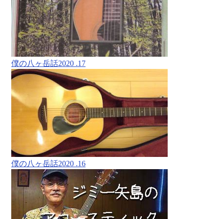
僕の八ヶ岳話2020 .17
僕の八ヶ岳話2020 .16