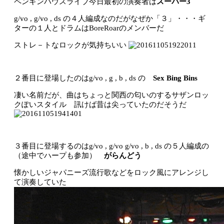
ペンギンハウスライブ今日最初の演奏者は
スーパー3
g/vo , g/vo , ds の４人編成なのだがなぜか「３」・・・ギ
ターの１人とドラムはBoreRoarのメンバーだ
ストレ－トなロックが気持ちいい
２番目に登場したのはg/vo , g , b , ds の
Sex Bing Bins
凄い名前だが、曲はちょっと関西の匂いのするサザンロッ
クぽいスタイル 訊けば昔は尖っていたのだそうだ
３番目に登場するのはg/vo , g/vo g/vo , b , ds の５人編成の
（途中でハープも参加）
がらんどう
懐かしいジャパニーズ流行歌などをロック風にアレンジし
て演奏していた