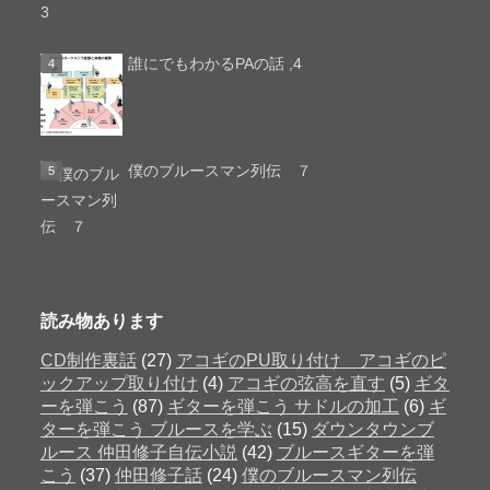
誰にでもわかるPAの話 ,4
僕のブルースマン列伝 ７
読み物あります
CD制作裏話
(27)
アコギのPU取り付け アコギのピ
ックアップ取り付け
(4)
アコギの弦高を直す
(5)
ギタ
ーを弾こう
(87)
ギターを弾こう サドルの加工
(6)
ギ
ターを弾こう ブルースを学ぶ
(15)
ダウンタウンブ
ルース 仲田修子自伝小説
(42)
ブルースギターを弾
こう
(37)
仲田修子話
(24)
僕のブルースマン列伝