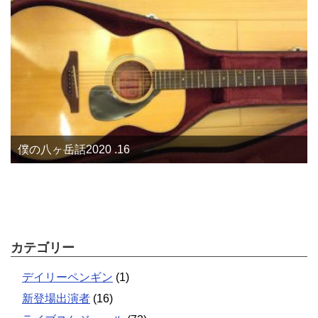
僕の八ヶ岳話2020 .16
カテゴリー
デイリーペンギン
(1)
新登場出演者
(16)