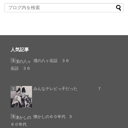
人気記事
僕の八ヶ岳話 ３６
みんなテレビっ子だった ７
懐かしの６０年代 3