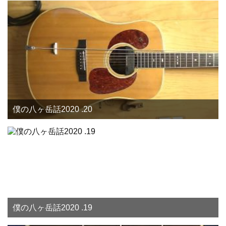
僕の八ヶ岳話2020 .20
僕の八ヶ岳話2020 .19