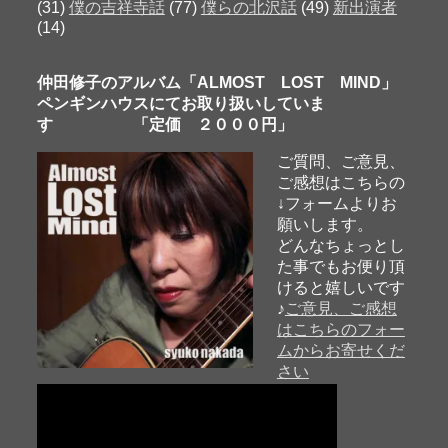
(31)
僕の吉祥寺話
(77)
僕らの北沢話
(49)
新出演者
(14)
仲田修子のアルバム「ALMOST LOST MIND」
ペンギンハウスにてお取り扱いしていま
す 「定価 ２０００円」
ご質問、ご意見、
ご感想はこちらの
↓フォームよりお
願いします。
どんなちょっとし
た事でもお便り頂
けると嬉しいです
♪
ご意見、ご感想
はこちらのフォー
ムからお寄せくだ
さい