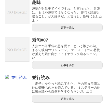
趣味
趣味がお仕事でイイですね、と言われた。 音楽
は、もはや趣味ではなくなった。 俳句と読書と
眠ること、が大好きだ、と言うと、期待に反した
よう...
記事を読む
秀句#07
人指づつ革手袋の悪を脱ぐ という誰かの句。
まるで映画のワンシーン。 ナチスドイツの将校
が捕えた娘に向かってイヤラシク迫るシーン。
い...
記事を読む
並行読み
「老子」をやっと読み了えた。 その三ヵ月間は
他に60冊もの本を読んでいる。 ミステリーの他
に映画論やら自然科学本やらマンガ、エロ...
記事を読む