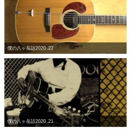
僕の八ヶ岳話2020 .22
僕の八ヶ岳話2020 .21