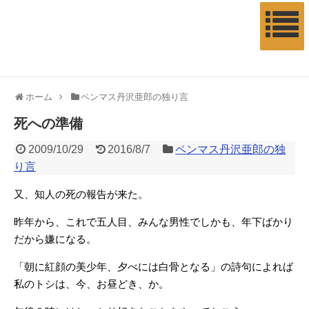
ホーム
ペンマス丹沢亜郎の独り言
死への準備
2009/10/29
2016/8/7
ペンマス丹沢亜郎の独
り言
又、知人の死の報告が来た。
昨年から、これで五人目、みんな男性でしかも、年下ばかり
だから嫌になる。
「朝に紅顔の美少年、夕べには白骨となる」の詩句によれば
私のトシは、今、お昼どき、か。