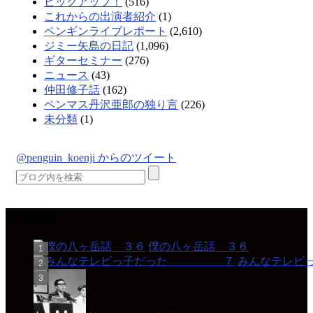
ピックアップ！
(516)
これからの出演者紹介
(1)
ペンギンライブレポート
(2,610)
ジミー矢島の日記
(1,096)
ギターセミナー
(276)
ニュース
(43)
仲田修子話
(162)
ペンマス丹沢亜郎の独り言
(226)
未分類
(1)
@penguin_koenji からのツイート
人気記事
僕の八ヶ岳話 ３６
みんなテレ