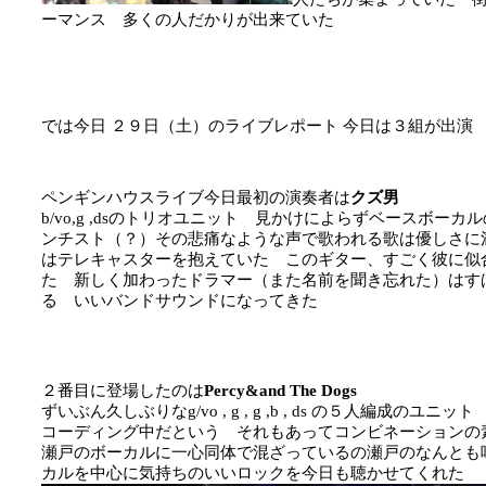
ーマンス 多くの人だかりが出来ていた
では今日 ２９日（土）のライブレポート 今日は３組が出演
ペンギンハウスライブ今日最初の演奏者は
クズ男
b/vo,g ,dsのトリオユニット 見かけによらずベースボ
ンチスト（？）その悲痛なような声で歌われる歌は優しさに
はテレキャスターを抱えていた このギター、すごく彼に似
た 新しく加わったドラマー（また名前を聞き忘れた）はす
る いいバンドサウンドになってきた
２番目に登場したのは
Percy&and The Dogs
ずいぶん久しぶりなg/vo , g , g ,b , ds の５人編成
コーディング中だという それもあってコンビネーションの
瀬戸のボーカルに一心同体で混ざっているの瀬戸のなんとも
カルを中心に気持ちのいいロックを今日も聴かせてくれた