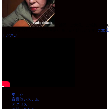
ご質問、ご意見、ご感想はこち
どんなちょっとした事でもお便り頂けると嬉しいです♪
ご意見
ください
ホーム
音響他システム
アクセス