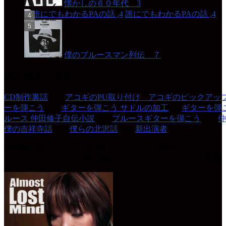
懐かしの６０年代 3
誰にでもわかるPAの話 ,4
僕のブルースマン列伝 ７
読み物あります
CD制作裏話
(27)
アコギのPU取り付け アコギのピックアッ
ーを弾こう
(87)
ギターを弾こう サドルの加工
(6)
ギターを弾
ルース 仲田修子自伝小説
(42)
ブルースギターを弾こう
(37)
仲
僕の吉祥寺話
(77)
僕らの北沢話
(49)
新出演者
(14)
仲田修子のアルバム「ALMOST LOST MIND」
ペンギンハウスにてお取り扱いしています 「定価 