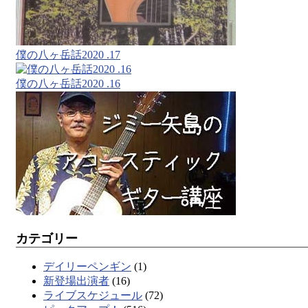
僕の八ヶ岳話2020 .17
僕の八ヶ岳話2020 .16
カテゴリー
デイリーペンギン
(1)
新登場出演者
(16)
ライブスケジュール
(72)