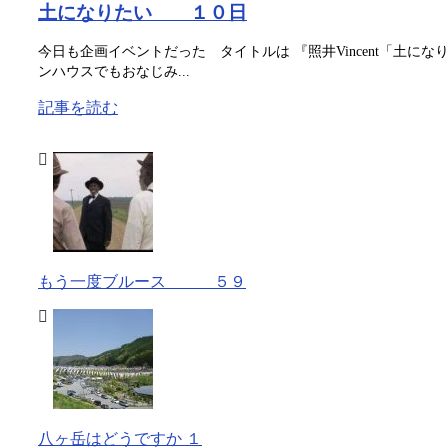
土になりたい １０日
今日も企画イベントだった タイトルは 『照井Vincent「土に
ンハウスでもおなじみ...
記事を読む
もう一度ブルース ５９
八ヶ岳はどうですか １