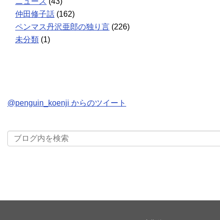
ニュース
(43)
仲田修子話
(162)
ペンマス丹沢亜郎の独り言
(226)
未分類
(1)
@penguin_koenji からのツイート