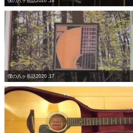
僕の八ヶ岳話2020 .18
僕の八ヶ岳話2020 .17