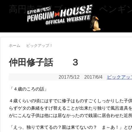
高円寺ライブハウス ペンギ
ホーム
ピックアップ！
仲田修子話 ３
2017/5/12
2017/6/4
ピックアッ
「４歳のころの話」
４歳くらいの頃にはすでに修子はものすごくしっかりした子
らずゲタの鼻緒をすげ替えることが出来たり独りで風呂道具
がにこんな子供は他には居なかったので銭湯に居合わせた近
「えっ、独りで来てるの？親は来てないの？ ま～あ！」と