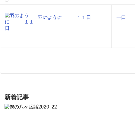
羽のように １１日
一口
新着記事