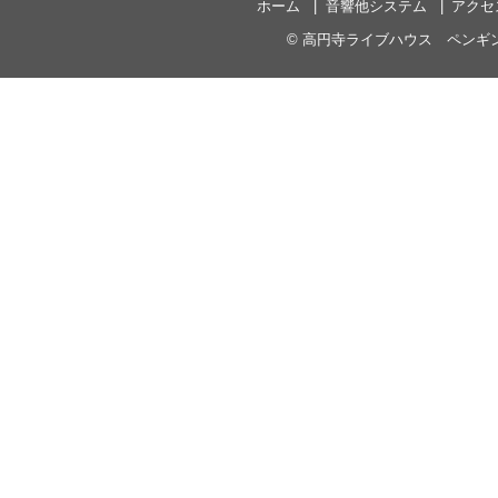
ホーム
音響他システム
アクセ
©
高円寺ライブハウス ペンギ