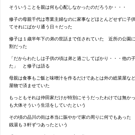
そういうことを親は何も心配しなかったのだろうか・・・
修子の母親千代は専業主婦なのに家事などほとんどせずに子
てそれにばかり通う日々だった
修子は１歳半年下の弟の世話まで任されていた 近所の公園
割だった
「だからわたしは子供の頃は弟と過ごしてばかり・・・他の
た」 と修子は語る
母親は食事もご飯と味噌汁を作るだけであとは外の総菜屋な
屋物で済ませていた
もっともそれは仲田家だけが特別にそうだったわけでは無か
も大体そういう生活をしていたという
その頃の品川の街は本当に賑やかで家の周りに何でもあった
銭湯も３軒ずつあったという