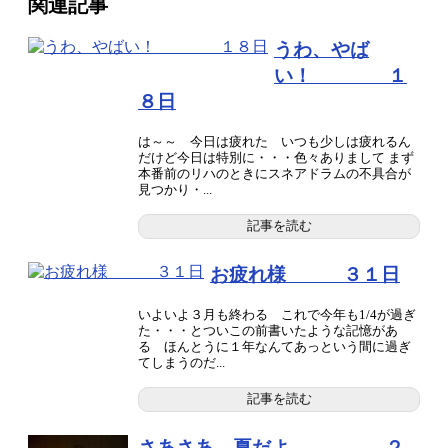
関連記事
うわ、やば
い！ １
８日
は～～ 今日は疲れた いつも少しは疲れるん
だけど今日は特別に・・・色々ありまして まず
本番前のリハのときにスネアドラムの不具合が
見つかり・...
記事を読む
お疲れ様 ３１日
いよいよ３月も終わる これで今年も1/4が過ぎ
た・・・とついこの前書いたような記憶があ
る ほんとうに１年なんてあっという間に過ぎ
てしまうのだ...
記事を読む
さあさあ、夏だよ ２