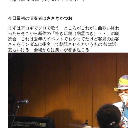
今日最初の演奏者は
ささきかつお
まずはアコギでソロで歌う ところがこれが１曲歌い終わ
ったらそこから新作の「空き店舗（幽霊つき）・・」の朗
読会 これは去年のイベントでもやってたけど客席のお客
さんをランダムに指名して朗読させるというもの 彼は話
芸もいける 会場からは笑いが巻き起こる