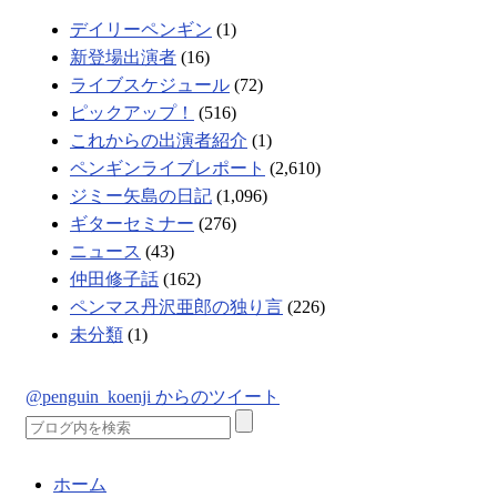
デイリーペンギン
(1)
新登場出演者
(16)
ライブスケジュール
(72)
ピックアップ！
(516)
これからの出演者紹介
(1)
ペンギンライブレポート
(2,610)
ジミー矢島の日記
(1,096)
ギターセミナー
(276)
ニュース
(43)
仲田修子話
(162)
ペンマス丹沢亜郎の独り言
(226)
未分類
(1)
@penguin_koenji からのツイート
ホーム