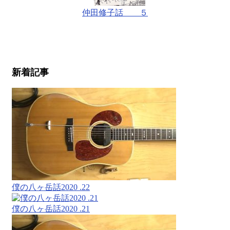
仲田修子話 ５
新着記事
僕の八ヶ岳話2020 .22
僕の八ヶ岳話2020 .21